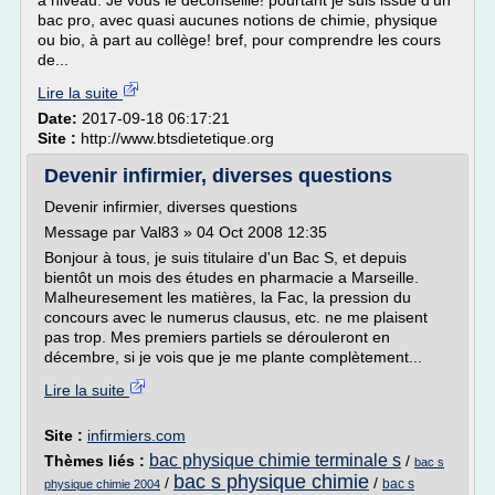
a niveau. Je vous le déconseille! pourtant je suis issue d'un
bac pro, avec quasi aucunes notions de chimie, physique
ou bio, à part au collège! bref, pour comprendre les cours
de...
Lire la suite
Date:
2017-09-18 06:17:21
Site :
http://www.btsdietetique.org
Devenir infirmier, diverses questions
Devenir infirmier, diverses questions
Message par Val83 » 04 Oct 2008 12:35
Bonjour à tous, je suis titulaire d'un Bac S, et depuis
bientôt un mois des études en pharmacie a Marseille.
Malheuresement les matières, la Fac, la pression du
concours avec le numerus clausus, etc. ne me plaisent
pas trop. Mes premiers partiels se dérouleront en
décembre, si je vois que je me plante complètement...
Lire la suite
Site :
infirmiers.com
bac physique chimie terminale s
Thèmes liés :
/
bac s
bac s physique chimie
/
/
bac s
physique chimie 2004