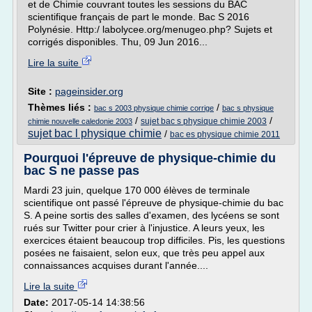
et de Chimie couvrant toutes les sessions du BAC
scientifique français de part le monde. Bac S 2016
Polynésie. Http:/ labolycee.org/menugeo.php? Sujets et
corrigés disponibles. Thu, 09 Jun 2016...
Lire la suite
Site :
pageinsider.org
Thèmes liés :
/
bac s 2003 physique chimie corrige
bac s physique
/
/
sujet bac s physique chimie 2003
chimie nouvelle caledonie 2003
sujet bac l physique chimie
/
bac es physique chimie 2011
Pourquoi l'épreuve de physique-chimie du
bac S ne passe pas
Mardi 23 juin, quelque 170 000 élèves de terminale
scientifique ont passé l'épreuve de physique-chimie du bac
S. A peine sortis des salles d'examen, des lycéens se sont
rués sur Twitter pour crier à l'injustice. A leurs yeux, les
exercices étaient beaucoup trop difficiles. Pis, les questions
posées ne faisaient, selon eux, que très peu appel aux
connaissances acquises durant l'année....
Lire la suite
Date:
2017-05-14 14:38:56