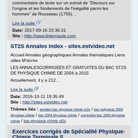
commentaire de texte sur un extrait de "Discours sur
l'origine et les fondements de l'inégalité parmi les
hommes" de Rousseau (1755)....
Lire la suite
Date:
2017-09-16 23:36:31
Site :
http://www.linternaute.com
ST2S Annales Index - sites.estvideo.net
Accueil Annales géographiques Annales thématiques Liens
utiles M'écrire
LES ANNALESCORRIGEES ET GRATUITES DU BAC ST2S
DE PHYSIQUE CHIMIE DE 2004 à 2015
Actuellement, il y a 212...
Lire la suite
Date:
2016-10-11 19:35:49
Site :
http://sites.estvideo.net
Thèmes liés :
/
annales bac physique chimie st2s
bac polynesie 2004
/
/
physique chimie
bac 2004 physique chimie
correction bac 2004 physique
/
bac physique chimie st2s
chimie
Exercices corrigés de Spécialité Physique-
Chimie Terminale S