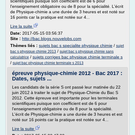
scientifiques puisque son coefficient est de 6 pour
l'enseignement obligatoire ou de 8 pour la spécialité. L'écrit
de Physique-chimie a une durée de 3 heures et est noté sur
16 points car la pratique est notée sur 4...
Lire la suite
Date:
2017-05-15 03:56:37
Site :
http://bac.blogs.nouvelobs.com
Thèmes liés :
sujets bac s specialite physique chimie
/
sujet
/
bac s physique chimie 2013
sujet bac s physique chimie sans
/
sujets corriges bac physique chimie terminale s
calculatrice
/
sujet bac physique chimie terminale s 2013
épreuve physique-chimie 2012 - Bac 2017 :
Dates, sujets ...
Les candidats de la série S ont passé leur matinée du 22
juin 2012 à traiter le sujet de Physique-Chimie du Bac S
2012. Cette épreuve est importante pour les terminales
scientifiques puisque son coefficient est de 6 pour
l'enseignement obligatoire ou de 8 pour la spécialité.
L'écrit de Physique-chimie a une durée de 3 heures et est
noté sur 16 points car la pratique est notée sur 4...
Lire la suite