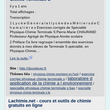
il y a 1 ans
Total affichages :
Transcription
1 L y c é e G é n é r a l e t l y c é e d e s M é t i e r s d e C
h a m a l i è r e s Exercices corrigés de Spécialité
Physique-Chimie Terminale S Pierre-Marie CHAURAND
Professeur Agrégé de Physique Année scolaire
2 Préface Ce livre regroupe l ensemble des exercices
donnés à mes élèves de Terminale S spécialité, en
Physique-Chimie,...
Lire la suite
Site :
http://docplayer.fr
Thèmes liés :
/
exercice
physique chimie premiere es l'oeil
laboratoire d
corrige physique chimie terminale s
/
application de la chimie a l environnement
/
specialite physique chimie terminale s bac
/
specialite
physique chimie terminale s tp
Lachimie.net - cours et outils de chimie
gratuits en ligne