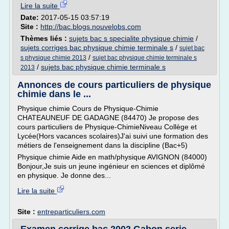
Lire la suite
Date:
2017-05-15 03:57:19
Site :
http://bac.blogs.nouvelobs.com
Thèmes liés :
sujets bac s specialite physique chimie
/
sujets corriges bac physique chimie terminale s
/
sujet bac
/
s physique chimie 2013
sujet bac physique chimie terminale s
/
sujets bac physique chimie terminale s
2013
Annonces de cours particuliers de physique
chimie dans le ...
Physique chimie Cours de Physique-Chimie
CHATEAUNEUF DE GADAGNE (84470) Je propose des
cours particuliers de Physique-ChimieNiveau Collège et
Lycée(Hors vacances scolaires)J'ai suivi une formation des
métiers de l'enseignement dans la discipline (Bac+5)
Physique chimie Aide en math/physique AVIGNON (84000)
Bonjour,Je suis un jeune ingénieur en sciences et diplômé
en physique. Je donne des...
Lire la suite
Site :
entreparticuliers.com