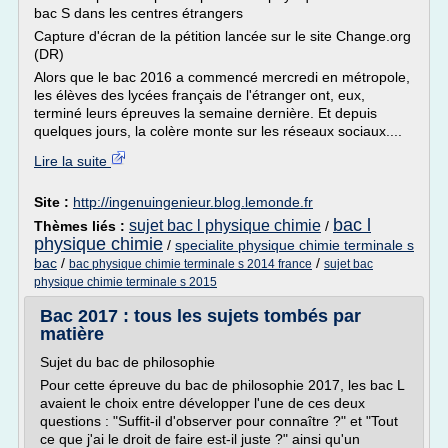
bac S dans les centres étrangers
Capture d'écran de la pétition lancée sur le site Change.org
(DR)
Alors que le bac 2016 a commencé mercredi en métropole,
les élèves des lycées français de l'étranger ont, eux,
terminé leurs épreuves la semaine dernière. Et depuis
quelques jours, la colère monte sur les réseaux sociaux....
Lire la suite
Site :
http://ingenuingenieur.blog.lemonde.fr
bac l
sujet bac l physique chimie
Thèmes liés :
/
physique chimie
/
specialite physique chimie terminale s
bac
/
/
bac physique chimie terminale s 2014 france
sujet bac
physique chimie terminale s 2015
Bac 2017 : tous les sujets tombés par
matière
Sujet du bac de philosophie
Pour cette épreuve du bac de philosophie 2017, les bac L
avaient le choix entre développer l'une de ces deux
questions : "Suffit-il d'observer pour connaître ?" et "Tout
ce que j'ai le droit de faire est-il juste ?" ainsi qu'un