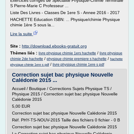
Exercices corrigés de Spécialité Physique-Chimie Terminale
S Pierre-Marie C Professeur ...
Liste Des Livres - Classes De 1ere S - Annee 2016 - 2017
HACHETTE Education ISBN: ... Physique/chimie Physique
chimie 1ère S sous la...
Lire la suite
Site :
http://download.ebooks-gratuit.org
Thèmes liés :
/
livre physique chimie 1ers hachette
livre physique
/
/
chimie 2de hachette
physique chimie premiere s hachette
hachette
/
livre physique chimie 1ere s pdf
physique chimie 1ere s pdf
Correction sujet bac physique Nouvelle
Calédonie 2015 ...
Accueil / Boutique / Corrections Sujets Physique TS /
Physique 2015 / Correction sujet bac physique Nouvelle
Calédonie 2015
5,00 EUR
Correction sujet bac physique Nouvelle Calédonie 2015
Réf. PHY-TS-NOUV-2015 Taille des fichiers 0 fichier - 0 B
Correction sujet bac physique Nouvelle Calédonie 2015
La Correction sujet bac physique Nouvelle Calédonie