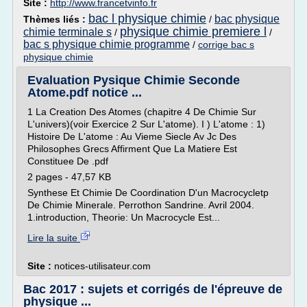
Site :
http://www.francetvinfo.fr
bac l physique chimie
bac physique
Thèmes liés :
/
physique chimie premiere l
chimie terminale s
/
/
bac s physique chimie programme
/
corrige bac s
physique chimie
Evaluation Pysique Chimie Seconde
Atome.pdf notice ...
1 La Creation Des Atomes (chapitre 4 De Chimie Sur
L'univers)(voir Exercice 2 Sur L'atome). I ) L'atome : 1)
Histoire De L'atome : Au Vieme Siecle Av Jc Des
Philosophes Grecs Affirment Que La Matiere Est
Constituee De .pdf
2 pages - 47,57 KB
Synthese Et Chimie De Coordination D'un Macrocycletp
De Chimie Minerale. Perrothon Sandrine. Avril 2004.
1.introduction, Theorie: Un Macrocycle Est...
Lire la suite
Site :
notices-utilisateur.com
Bac 2017 : sujets et corrigés de l'épreuve de
physique ...