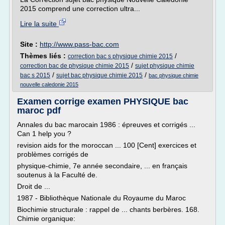
2015 comprend une correction ultra...
Lire la suite
Site :
http://www.pass-bac.com
Thèmes liés :
/
correction bac s physique chimie 2015
/
correction bac de physique chimie 2015
sujet physique chimie
/
/
bac s 2015
sujet bac physique chimie 2015
bac physique chimie
nouvelle caledonie 2015
Examen corrige examen PHYSIQUE bac
maroc pdf
Annales du bac marocain 1986 : épreuves et corrigés ...
Can 1 help you ?
revision aids for the moroccan ... 100 [Cent] exercices et
problèmes corrigés de
physique-chimie, 7e année secondaire, ... en français
soutenus à la Faculté de.
Droit de ...
1987 - Bibliothèque Nationale du Royaume du Maroc
Biochimie structurale : rappel de ... chants berbères. 168.
Chimie organique: