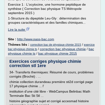
Exercice 1 : L'ocytocine, une hormone peptidique de
synthèse ( Correction bac physique TS Métropole
septembre 2015 )
1-Structure du dipeptide Leu-Gly : détermination des
groupes caractéristiques et des familles chimiques...
Lire la suite
Site :
http://www.pass-bac.com
Thèmes liés :
/
correction bac de physique chimie 2015
exercice
/
correction bac physique chimie
/
bac
bac physique chimie ts
physique chimie ts
/
bac physique chimie 2015
Exercices corriges physique chimie
correction stl 1ere
34- Transferts thermiques: Résumé de cours, problèmes
corrigés (Broché) . ...
chimie collection durandeau première sti2d corrigé page
17 physique chimie ... l'
institution d'une cité libre - WebCampus Belinbac Math
Terminale Bac Sti Stl ...
histoire géographie sujet et corrigé accesmad histoire