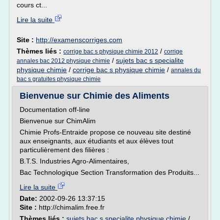
cours ct...
Lire la suite
Site :
http://examenscorriges.com
Thèmes liés :
/
corrige bac s physique chimie 2012
corrige
/
sujets bac s specialite
annales bac 2012 physique chimie
physique chimie
/
corrige bac s physique chimie
/
annales du
bac s gratuites physique chimie
Bienvenue sur Chimie des Aliments
Documentation off-line
Bienvenue sur ChimAlim
Chimie Profs-Entraide propose ce nouveau site destiné
aux enseignants, aux étudiants et aux élèves tout
particulièrement des filières :
B.T.S. Industries Agro-Alimentaires,
Bac Technologique Section Transformation des Produits...
Lire la suite
Date:
2002-09-26 13:37:15
Site :
http://chimalim.free.fr
Thèmes liés :
sujets bac s specialite physique chimie
/