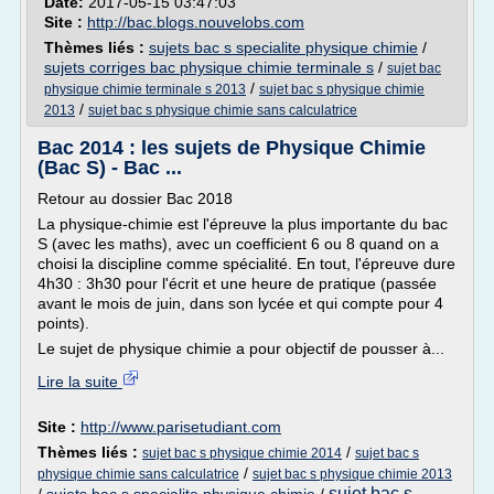
Date:
2017-05-15 03:47:03
Site :
http://bac.blogs.nouvelobs.com
Thèmes liés :
sujets bac s specialite physique chimie
/
sujets corriges bac physique chimie terminale s
/
sujet bac
/
physique chimie terminale s 2013
sujet bac s physique chimie
/
2013
sujet bac s physique chimie sans calculatrice
Bac 2014 : les sujets de Physique Chimie
(Bac S) - Bac ...
Retour au dossier Bac 2018
La physique-chimie est l'épreuve la plus importante du bac
S (avec les maths), avec un coefficient 6 ou 8 quand on a
choisi la discipline comme spécialité. En tout, l'épreuve dure
4h30 : 3h30 pour l'écrit et une heure de pratique (passée
avant le mois de juin, dans son lycée et qui compte pour 4
points).
Le sujet de physique chimie a pour objectif de pousser à...
Lire la suite
Site :
http://www.parisetudiant.com
Thèmes liés :
/
sujet bac s physique chimie 2014
sujet bac s
/
physique chimie sans calculatrice
sujet bac s physique chimie 2013
sujet bac s