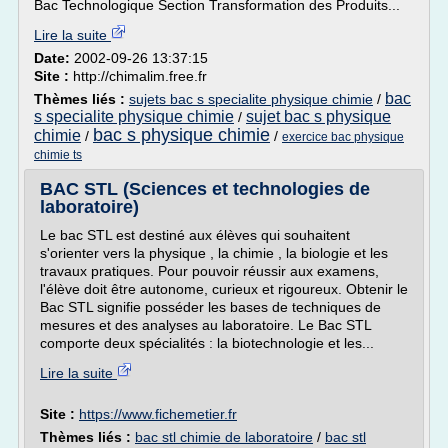
Bac Technologique Section Transformation des Produits...
Lire la suite
Date:
2002-09-26 13:37:15
Site :
http://chimalim.free.fr
bac
Thèmes liés :
sujets bac s specialite physique chimie
/
s specialite physique chimie
sujet bac s physique
/
bac s physique chimie
chimie
/
/
exercice bac physique
chimie ts
BAC STL (Sciences et technologies de
laboratoire)
Le bac STL est destiné aux élèves qui souhaitent
s'orienter vers la physique , la chimie , la biologie et les
travaux pratiques. Pour pouvoir réussir aux examens,
l'élève doit être autonome, curieux et rigoureux. Obtenir le
Bac STL signifie posséder les bases de techniques de
mesures et des analyses au laboratoire. Le Bac STL
comporte deux spécialités : la biotechnologie et les...
Lire la suite
Site :
https://www.fichemetier.fr
Thèmes liés :
bac stl chimie de laboratoire
/
bac stl