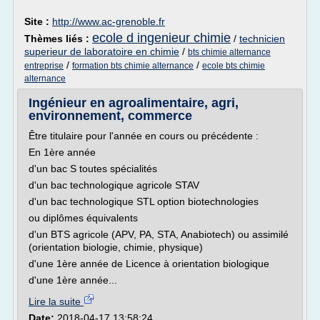
Site :
http://www.ac-grenoble.fr
ecole d ingenieur chimie
Thèmes liés :
/
technicien
superieur de laboratoire en chimie
/
bts chimie alternance
/
/
entreprise
formation bts chimie alternance
ecole bts chimie
alternance
Ingénieur en agroalimentaire, agri,
environnement, commerce
Être titulaire pour l'année en cours ou précédente :
En 1ère année
d'un bac S toutes spécialités
d'un bac technologique agricole STAV
d'un bac technologique STL option biotechnologies
ou diplômes équivalents
d'un BTS agricole (APV, PA, STA, Anabiotech) ou assimilé
(orientation biologie, chimie, physique)
d'une 1ère année de Licence à orientation biologique
d'une 1ère année...
Lire la suite
Date:
2018-04-17 13:58:24