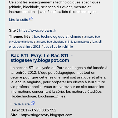
Ce sont les enseignements technologiques spécifiques
(chimie, biochimie, sciences du vivant, mesure et
instrumentation...) aux 2 spécialités (biotechnologies ;...
Lire la suite
Site :
https://www.ac-paris.fr
Thèmes liés :
bac technologique stl chimie
/
annales bac
/
/
bac stl
physique chimie stl
annales bac physique chimie terminale stl
/
physique chimie 2013
bac stl option chimie
Bac STL Evry: Le Bac STL -
stlogesevry.blogspot.com
La section STL du lycée du Parc des Loges a été lancée à
la rentrée 2012. L'équipe pédagogique met tout en
oeuvre pour que cet enseignement soit pratique et allié à
la langue anglaise, pour préparer les élèves à leur future
vie professionnelle. Vous trouverez sur ce site toutes les
informations concernant la série, les matières étudiées
(biotechnologie, biochimie...), les...
Lire la suite
Date:
2017-07-29 08:57:52
Site :
http://stlogesevry.blogspot.com