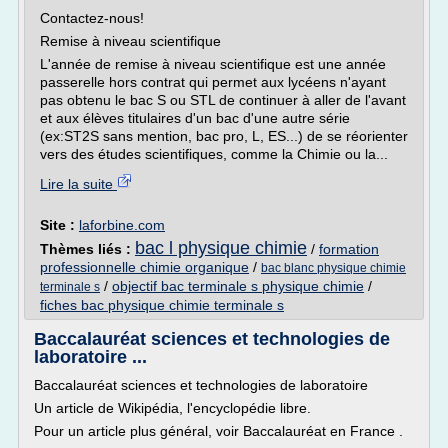
Contactez-nous!
Remise à niveau scientifique
L'année de remise à niveau scientifique est une année
passerelle hors contrat qui permet aux lycéens n'ayant
pas obtenu le bac S ou STL de continuer à aller de l'avant
et aux élèves titulaires d'un bac d'une autre série
(ex:ST2S sans mention, bac pro, L, ES...) de se réorienter
vers des études scientifiques, comme la Chimie ou la...
Lire la suite
Site :
laforbine.com
bac l physique chimie
Thèmes liés :
/
formation
professionnelle chimie organique
/
bac blanc physique chimie
/
objectif bac terminale s physique chimie
/
terminale s
fiches bac physique chimie terminale s
Baccalauréat sciences et technologies de
laboratoire ...
Baccalauréat sciences et technologies de laboratoire
Un article de Wikipédia, l'encyclopédie libre.
Pour un article plus général, voir Baccalauréat en France .