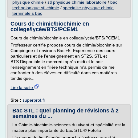
physique chimie
/
stl physique chimie laboratoire
/
bac
technologique stl chimie
/
specialite physique chimie
terminale s bac
Cours de chimie/biochimie en
college/lycée/BTS/PCEM1
Cours de chimie/biochimie en college/lycée/BTS/PCEM1
Professeur certifié propose cours de chimie/biochimie sur
Compiegne et environs.Bac +5. Experience des cours
particuliers et de l'enseignement en ST2S, STL et
BTS.Disponible le mercredi après midi et le soir.
l'enseignement en filière technique m'a permis de me
confronter à des élèves en difficulté dans ces matières
tandis que...
Lire la suite
Site :
superprof.fr
Bac STL : quel planning de révisions à 2
semaines du ...
La Chimie-biochimie-sciences du vivant et spécialité est la
matière plus importante du bac STL.© Fotolia
L'examen de fin d'année approche à vitesse grand V.