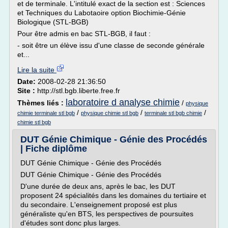
et de terminale. L'intitulé exact de la section est : Sciences
et Techniques du Labotaoire option Biochimie-Génie
Biologique (STL-BGB)
Pour être admis en bac STL-BGB, il faut :
- soit être un élève issu d'une classe de seconde générale
et...
Lire la suite
Date:
2008-02-28 21:36:50
Site :
http://stl.bgb.liberte.free.fr
laboratoire d analyse chimie
Thèmes liés :
/
physique
/
/
/
chimie terminale stl bgb
physique chimie stl bgb
terminale stl bgb chimie
chimie stl bgb
DUT Génie Chimique - Génie des Procédés
| Fiche diplôme
DUT Génie Chimique - Génie des Procédés
DUT Génie Chimique - Génie des Procédés
D'une durée de deux ans, après le bac, les DUT
proposent 24 spécialités dans les domaines du tertiaire et
du secondaire. L'enseignement proposé est plus
généraliste qu'en BTS, les perspectives de poursuites
d'études sont donc plus larges.