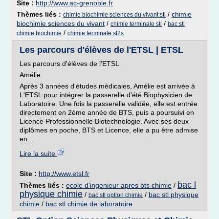
Site :
http://www.ac-grenoble.fr
Thèmes liés :
/
chimie
chimie biochimie sciences du vivant stl
biochimie sciences du vivant
/
/
chimie terminale stl
bac stl
/
chimie biochimie
chimie terminale st2s
Les parcours d'élèves de l'ETSL | ETSL
Les parcours d'élèves de l'ETSL
Amélie
Après 3 années d'études médicales, Amélie est arrivée à
L'ETSL pour intégrer la passerelle d'été Biophysicien de
Laboratoire. Une fois la passerelle validée, elle est entrée
directement en 2ème année de BTS, puis a poursuivi en
Licence Professionnelle Biotechnologie. Avec ses deux
diplômes en poche, BTS et Licence, elle a pu être admise
en...
Lire la suite
Site :
http://www.etsl.fr
bac l
Thèmes liés :
ecole d'ingenieur apres bts chimie
/
physique chimie
/
/
bac stl physique
bac stl option chimie
chimie
/
bac stl chimie de laboratoire