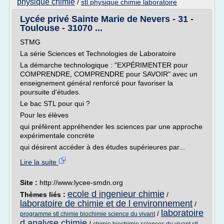
physique chimie
/
stl physique chimie laboratoire
Lycée privé Sainte Marie de Nevers - 31 -
Toulouse - 31070 ...
STMG
La série Sciences et Technologies de Laboratoire
La démarche technologique : "EXPÉRIMENTER pour
COMPRENDRE, COMPRENDRE pour SAVOIR" avec un
enseignement général renforcé pour favoriser la
poursuite d'études.
Le bac STL pour qui ?
Pour les élèves
qui préfèrent appréhender les sciences par une approche
expérimentale concrète
qui désirent accéder à des études supérieures par...
Lire la suite
Site :
http://www.lycee-smdn.org
ecole d ingenieur chimie
Thèmes liés :
/
laboratoire de chimie et de l environnement
/
laboratoire
/
programme stl chimie biochimie science du vivant
d analyse chimie
/