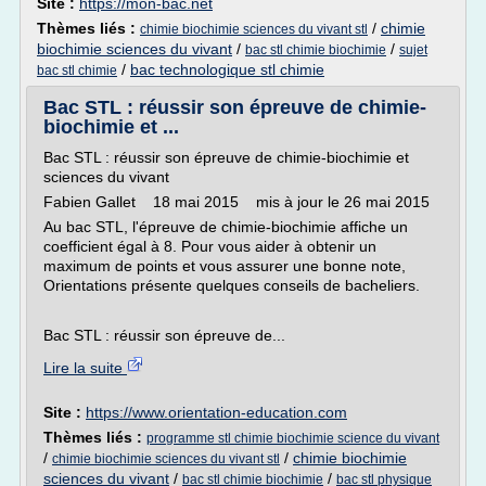
Site :
https://mon-bac.net
Thèmes liés :
/
chimie
chimie biochimie sciences du vivant stl
biochimie sciences du vivant
/
/
bac stl chimie biochimie
sujet
/
bac technologique stl chimie
bac stl chimie
Bac STL : réussir son épreuve de chimie-
biochimie et ...
Bac STL : réussir son épreuve de chimie-biochimie et
sciences du vivant
Fabien Gallet 18 mai 2015 mis à jour le 26 mai 2015
Au bac STL, l'épreuve de chimie-biochimie affiche un
coefficient égal à 8. Pour vous aider à obtenir un
maximum de points et vous assurer une bonne note,
Orientations présente quelques conseils de bacheliers.
Bac STL : réussir son épreuve de...
Lire la suite
Site :
https://www.orientation-education.com
Thèmes liés :
programme stl chimie biochimie science du vivant
/
/
chimie biochimie
chimie biochimie sciences du vivant stl
sciences du vivant
/
/
bac stl chimie biochimie
bac stl physique