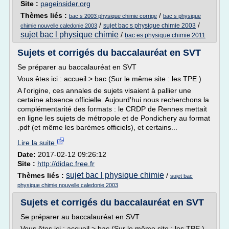
Site :
pageinsider.org
Thèmes liés :
/
bac s 2003 physique chimie corrige
bac s physique
/
/
sujet bac s physique chimie 2003
chimie nouvelle caledonie 2003
sujet bac l physique chimie
/
bac es physique chimie 2011
Sujets et corrigés du baccalauréat en SVT
Se préparer au baccalauréat en SVT
Vous êtes ici : accueil > bac (Sur le même site : les TPE )
A l'origine, ces annales de sujets visaient à pallier une
certaine absence officielle. Aujourd'hui nous recherchons la
complémentarité des formats : le CRDP de Rennes mettait
en ligne les sujets de métropole et de Pondichery au format
.pdf (et même les barèmes officiels), et certains...
Lire la suite
Date:
2017-02-12 09:26:12
Site :
http://didac.free.fr
sujet bac l physique chimie
Thèmes liés :
/
sujet bac
physique chimie nouvelle caledonie 2003
Sujets et corrigés du baccalauréat en SVT
Se préparer au baccalauréat en SVT
Vous êtes ici : accueil > bac (Sur le même site : les TPE )