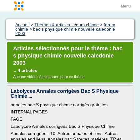
Menu
Accueil
>
Thèmes & articles : cours chimie
>
forum
chimie
>
bac s physique chimie nouvelle caledonie
2003
Articles sélectionnés pour le thème : bac
s physique chimie nouvelle caledonie
2003
4 articles
→
Aucune vidéo sélectionnée pour ce thème
Labolycee Annales corrigées Bac S Physique
Chimie ...
annales bac S physique chimie corrigés gratuites
INTERNAL PAGES
PAGE
Labolycee Annales corrigées Bac S Physique Chimie
Annales corrigées - 10. Autres annales et liens. Autres
annales and liens. Annales bac S toutes matières. TP et