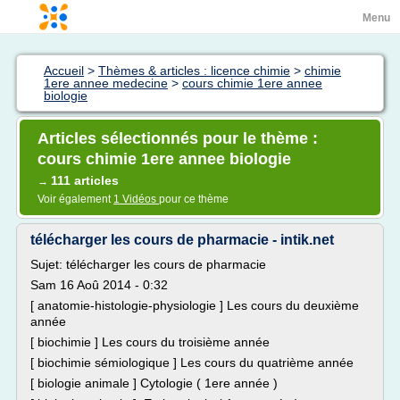
Menu
Accueil
>
Thèmes & articles : licence chimie
>
chimie
1ere annee medecine
>
cours chimie 1ere annee
biologie
Articles sélectionnés pour le thème :
cours chimie 1ere annee biologie
111 articles
→
Voir également
1 Vidéos
pour ce thème
télécharger les cours de pharmacie - intik.net
Sujet: télécharger les cours de pharmacie
Sam 16 Aoû 2014 - 0:32
[ anatomie-histologie-physiologie ] Les cours du deuxième
année
[ biochimie ] Les cours du troisième année
[ biochimie sémiologique ] Les cours du quatrième année
[ biologie animale ] Cytologie ( 1ere année )