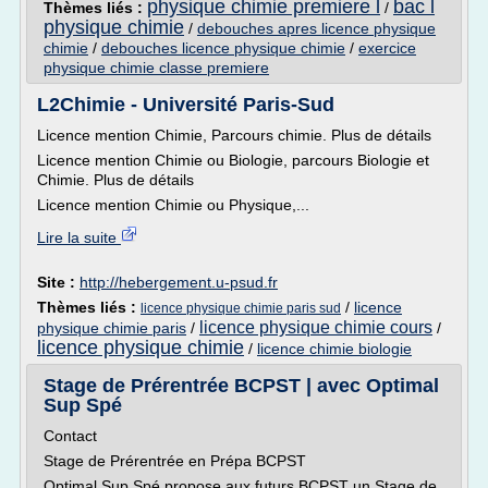
physique chimie premiere l
bac l
Thèmes liés :
/
physique chimie
/
debouches apres licence physique
chimie
/
debouches licence physique chimie
/
exercice
physique chimie classe premiere
L2Chimie - Université Paris-Sud
Licence mention Chimie, Parcours chimie. Plus de détails
Licence mention Chimie ou Biologie, parcours Biologie et
Chimie. Plus de détails
Licence mention Chimie ou Physique,...
Lire la suite
Site :
http://hebergement.u-psud.fr
Thèmes liés :
/
licence
licence physique chimie paris sud
licence physique chimie cours
physique chimie paris
/
/
licence physique chimie
/
licence chimie biologie
Stage de Prérentrée BCPST | avec Optimal
Sup Spé
Contact
Stage de Prérentrée en Prépa BCPST
Optimal Sup Spé propose aux futurs BCPST un Stage de