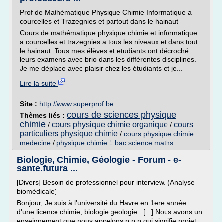
Prof de Mathématique Physique Chimie Informatique a
courcelles et Trazegnies et partout dans le hainaut
Cours de mathématique physique chimie et informatique
a courcelles et trazegnies a tous les niveaux et dans tout
le hainaut. Tous mes élèves et etudiants ont décroché
leurs examens avec brio dans les différentes disciplines.
Je me déplace avec plaisir chez les étudiants et je...
Lire la suite
Site :
http://www.superprof.be
cours de sciences physique
Thèmes liés :
chimie
cours physique chimie organique
cours
/
/
particuliers physique chimie
/
cours physique chimie
medecine
/
physique chimie 1 bac science maths
Biologie, Chimie, Géologie - Forum - e-
sante.futura ...
[Divers] Besoin de professionnel pour interview. (Analyse
biomédicale)
Bonjour, Je suis à l'université du Havre en 1ere année
d'une licence chimie, biologie geologie. [...] Nous avons un
enseignement que nous appelons p.p.p qui signifie projet