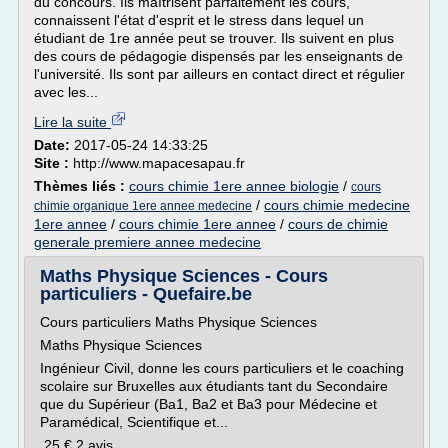
du concours. Ils maîtrisent parfaitement les cours,
connaissent l'état d'esprit et le stress dans lequel un
étudiant de 1re année peut se trouver. Ils suivent en plus
des cours de pédagogie dispensés par les enseignants de
l'université. Ils sont par ailleurs en contact direct et régulier
avec les...
Lire la suite
Date:
2017-05-24 14:33:25
Site :
http://www.mapacesapau.fr
Thèmes liés :
cours chimie 1ere annee biologie
/
cours
/
cours chimie medecine
chimie organique 1ere annee medecine
1ere annee
/
cours chimie 1ere annee
/
cours de chimie
generale premiere annee medecine
Maths Physique Sciences - Cours
particuliers - Quefaire.be
Cours particuliers Maths Physique Sciences
Maths Physique Sciences
Ingénieur Civil, donne les cours particuliers et le coaching
scolaire sur Bruxelles aux étudiants tant du Secondaire
que du Supérieur (Ba1, Ba2 et Ba3 pour Médecine et
Paramédical, Scientifique et...
25 € 2 avis