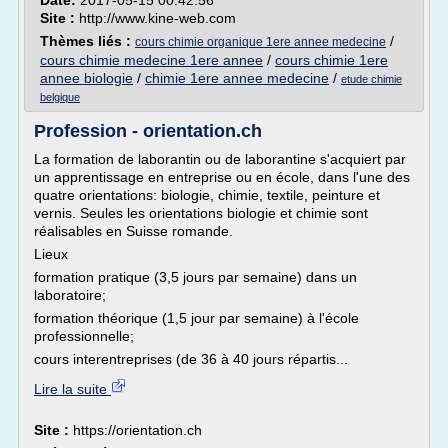
Date:
2017-05-15 00:42:56
Site :
http://www.kine-web.com
Thèmes liés :
/
cours chimie organique 1ere annee medecine
cours chimie medecine 1ere annee
/
cours chimie 1ere
annee biologie
/
chimie 1ere annee medecine
/
etude chimie
belgique
Profession - orientation.ch
La formation de laborantin ou de laborantine s'acquiert par
un apprentissage en entreprise ou en école, dans l'une des
quatre orientations: biologie, chimie, textile, peinture et
vernis. Seules les orientations biologie et chimie sont
réalisables en Suisse romande.
Lieux
formation pratique (3,5 jours par semaine) dans un
laboratoire;
formation théorique (1,5 jour par semaine) à l'école
professionnelle;
cours interentreprises (de 36 à 40 jours répartis...
Lire la suite
Site :
https://orientation.ch