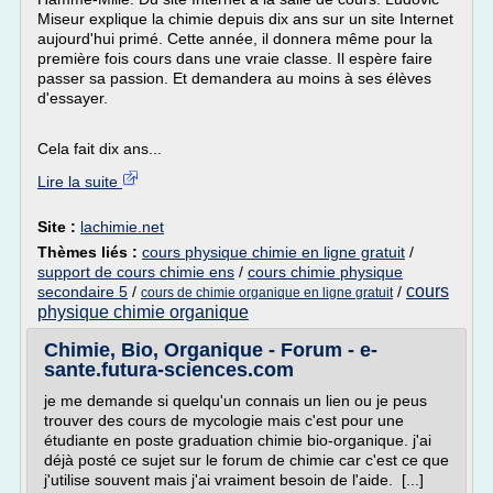
Miseur explique la chimie depuis dix ans sur un site Internet
aujourd'hui primé. Cette année, il donnera même pour la
première fois cours dans une vraie classe. Il espère faire
passer sa passion. Et demandera au moins à ses élèves
d'essayer.
Cela fait dix ans...
Lire la suite
Site :
lachimie.net
Thèmes liés :
cours physique chimie en ligne gratuit
/
support de cours chimie ens
/
cours chimie physique
cours
secondaire 5
/
/
cours de chimie organique en ligne gratuit
physique chimie organique
Chimie, Bio, Organique - Forum - e-
sante.futura-sciences.com
je me demande si quelqu'un connais un lien ou je peus
trouver des cours de mycologie mais c'est pour une
étudiante en poste graduation chimie bio-organique. j'ai
déjà posté ce sujet sur le forum de chimie car c'est ce que
j'utilise souvent mais j'ai vraiment besoin de l'aide. [...]