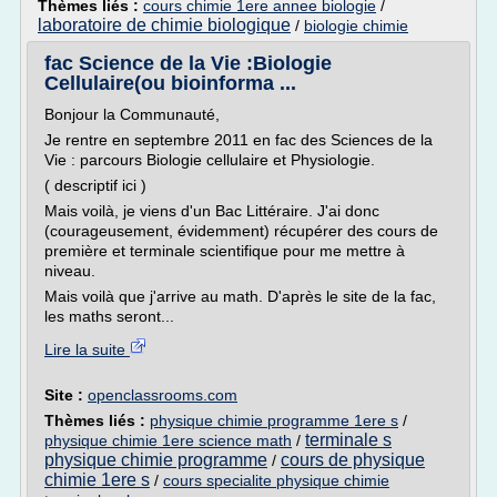
Thèmes liés :
cours chimie 1ere annee biologie
/
laboratoire de chimie biologique
/
biologie chimie
fac Science de la Vie :Biologie
Cellulaire(ou bioinforma ...
Bonjour la Communauté,
Je rentre en septembre 2011 en fac des Sciences de la
Vie : parcours Biologie cellulaire et Physiologie.
( descriptif ici )
Mais voilà, je viens d'un Bac Littéraire. J'ai donc
(courageusement, évidemment) récupérer des cours de
première et terminale scientifique pour me mettre à
niveau.
Mais voilà que j'arrive au math. D'après le site de la fac,
les maths seront...
Lire la suite
Site :
openclassrooms.com
Thèmes liés :
physique chimie programme 1ere s
/
terminale s
physique chimie 1ere science math
/
physique chimie programme
cours de physique
/
chimie 1ere s
/
cours specialite physique chimie