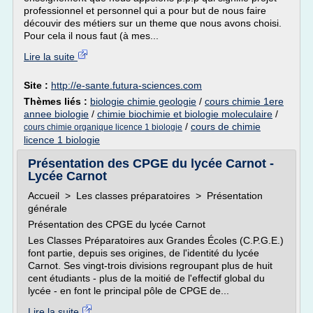
professionnel et personnel qui a pour but de nous faire
découvir des métiers sur un theme que nous avons choisi.
Pour cela il nous faut (à mes...
Lire la suite
Site :
http://e-sante.futura-sciences.com
Thèmes liés :
biologie chimie geologie
/
cours chimie 1ere
annee biologie
/
chimie biochimie et biologie moleculaire
/
/
cours de chimie
cours chimie organique licence 1 biologie
licence 1 biologie
Présentation des CPGE du lycée Carnot -
Lycée Carnot
Accueil > Les classes préparatoires > Présentation
générale
Présentation des CPGE du lycée Carnot
Les Classes Préparatoires aux Grandes Écoles (C.P.G.E.)
font partie, depuis ses origines, de l'identité du lycée
Carnot. Ses vingt-trois divisions regroupant plus de huit
cent étudiants - plus de la moitié de l'effectif global du
lycée - en font le principal pôle de CPGE de...
Lire la suite