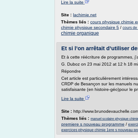
Lire la suite
Site :
lachimie.net
Thèmes liés :
cours physique chimie en
chimie physique secondaire 5
/
cours de 
chimie organique
Et si l’on arrêtait d’utiliser 
Et à cette réécriture de programmes, j'a
G. Duboz on 23 mai 2012 at 12 h 18 m
Répondre
Cet article est particulièrement intéress
CRDP de Besançon sur les manuels numé
satisfaisante (en histoire-géo)pour le p
Lire la suite
Site :
http://www.brunodevauchelle.co
Thèmes liés :
manuel scolaire physique chimi
premiere s nouveau programme
/
exerc
exercices physique chimie 1ere s nouveau 