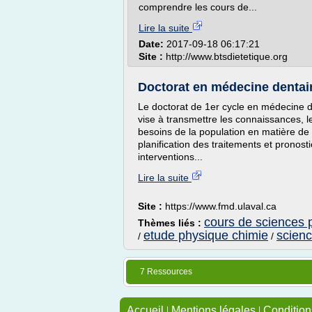
comprendre les cours de...
Lire la suite
Date:
2017-09-18 06:17:21
Site :
http://www.btsdietetique.org
Doctorat en médecine dentair
Le doctorat de 1er cycle en médecine de
vise à transmettre les connaissances, le
besoins de la population en matière de 
planification des traitements et pronosti
interventions...
Lire la suite
Site :
https://www.fmd.ulaval.ca
cours de sciences 
Thèmes liés :
etude physique chimie
scienc
/
/
7 Ressources
Accueil
|
Mentions légales
|
Conditions