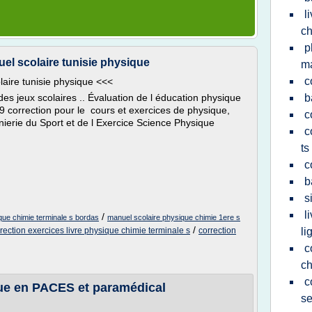
l
ch
p
el scolaire tunisie physique
m
c
laire tunisie physique <<<
s jeux scolaires .. Évaluation de l éducation physique
b
9 correction pour le cours et exercices de physique,
c
nierie du Sport et de l Exercice Science Physique
c
ts
c
b
s
l
/
ique chimie terminale s bordas
manuel scolaire physique chimie 1ere s
/
rection exercices livre physique chimie terminale s
correction
li
c
ch
c
que en PACES et paramédical
s