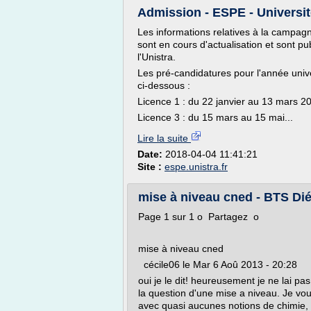
Admission - ESPE - Universi
Les informations relatives à la campag
sont en cours d'actualisation et sont pu
l'Unistra.
Les pré-candidatures pour l'année unive
ci-dessous :
Licence 1 : du 22 janvier au 13 mars 2
Licence 3 : du 15 mars au 15 mai...
Lire la suite
Date:
2018-04-04 11:41:21
Site :
espe.unistra.fr
mise à niveau cned - BTS Dié
Page 1 sur 1 o Partagez o
mise à niveau cned
cécile06 le Mar 6 Aoû 2013 - 20:28
oui je le dit! heureusement je ne lai p
la question d'une mise a niveau. Je vous
avec quasi aucunes notions de chimie, p