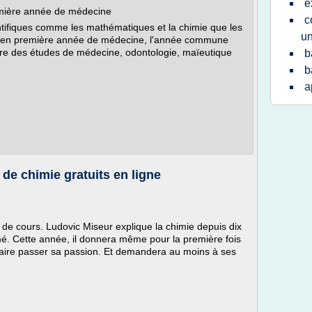
e
emière année de médecine
c
ntifiques comme les mathématiques et la chimie que les
un
nt en première année de médecine, l'année commune
uivre des études de médecine, odontologie, maïeutique
b
b
a
 de chimie gratuits en ligne
e de cours. Ludovic Miseur explique la chimie depuis dix
imé. Cette année, il donnera même pour la première fois
 faire passer sa passion. Et demandera au moins à ses