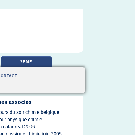
3EME
CONTACT
es associés
ours du soir chimie belgique
our physique chimie
ccalaureat 2006
ac physique chimie juin 2005