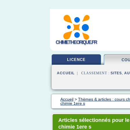
CHIMIETHEORIQUE.FR
LICENCE
CO
ACCUEIL
| CLASSEMENT :
SITES
,
AU
Accueil
>
Thèmes & articles : cours c
chimie 1ere s
Articles sélectionnés pour l
chimie 1ere s