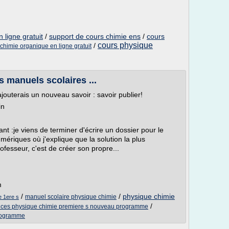
 ligne gratuit
/
support de cours chimie ens
/
cours
cours physique
/
chimie organique en ligne gratuit
des manuels scolaires ...
jouterais un nouveau savoir : savoir publier!
in
ant :je viens de terminer d'écrire un dossier pour le
riques où j'explique que la solution la plus
rofesseur, c'est de créer son propre...
m
/
/
physique chimie
manuel scolaire physique chimie
e 1ere s
/
ices physique chimie premiere s nouveau programme
programme