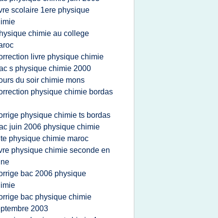
ivre scolaire 1ere physique
imie
hysique chimie au college
aroc
orrection livre physique chimie
ac s physique chimie 2000
ours du soir chimie mons
orrection physique chimie bordas
orrige physique chimie ts bordas
ac juin 2006 physique chimie
ite physique chimie maroc
ivre physique chimie seconde en
gne
orrige bac 2006 physique
imie
orrige bac physique chimie
eptembre 2003