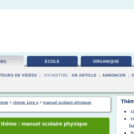
ECOLE
ORGANIQUE
URS
TEURS DE VIDÉOS
| SOUMETTRE :
UN ARTICLE
|
ANNONCER
|
Thèm
himie
>
chimie 1ere s
>
manuel scolaire physique
c
c
e thème : manuel scolaire physique
ba
b