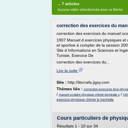
7 articles
→
Aucune vidéo sélectionnée pour ce thème
correction des exercices du manu
correction des exercices du manuel sco
1907 Manuel d exercices physiques et de
et sportive à compter de la session 200
Site d Informations en Sciences et Ingé
Tunisie, Exercice De
correction des exercices du...
Lire la suite
Site :
http://litorrafa.jigsy.com
Thèmes liés :
correction exercices livre phys
/
/
cor
manuel scolaire physique chimie terminale s
exercice physique chimie ts hachette
Cours particuliers de physi
Résultats 1 - 10 sur 34