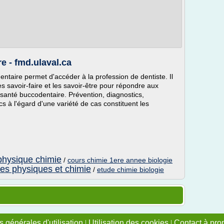
e - fmd.ulaval.ca
ntaire permet d'accéder à la profession de dentiste. Il
s savoir-faire et les savoir-être pour répondre aux
santé buccodentaire. Prévention, diagnostics,
cs à l'égard d'une variété de cas constituent les
physique chimie
/
cours chimie 1ere annee biologie
es physiques et chimie
/
etude chimie biologie
 générales d'utilisation
|
Utilisation des cookies
|
Contact à pro