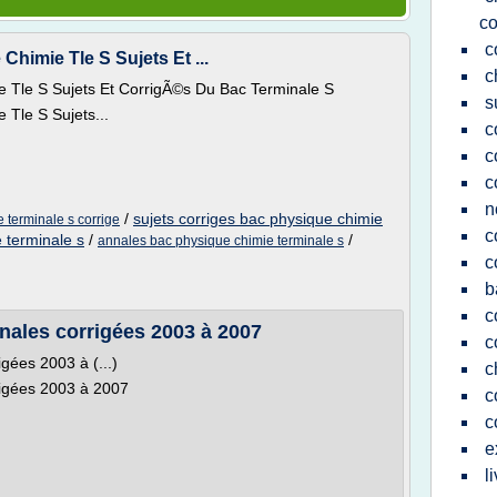
co
c
himie Tle S Sujets Et ...
c
 Tle S Sujets Et CorrigÃ©s Du Bac Terminale S
s
Tle S Sujets...
c
c
c
n
/
sujets corriges bac physique chimie
 terminale s corrige
c
 terminale s
/
/
annales bac physique chimie terminale s
c
b
c
nales corrigées 2003 à 2007
c
gées 2003 à (...)
c
rigées 2003 à 2007
c
c
e
l