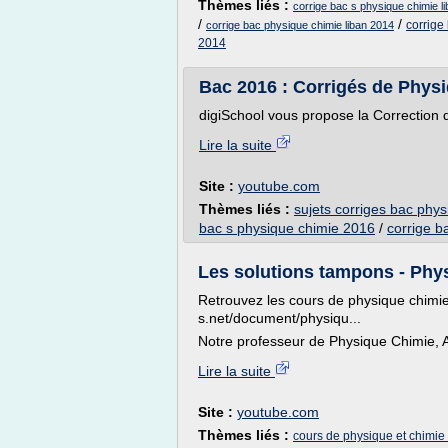
Thèmes liés :
corrige bac s physique chimie l
/
/
corrige
corrige bac physique chimie liban 2014
2014
Bac 2016 : Corrigés de Physi
digiSchool vous propose la Correction 
Lire la suite
Site :
youtube.com
Thèmes liés :
sujets corriges bac phys
bac s physique chimie 2016
/
corrige b
Les solutions tampons - Phys
Retrouvez les cours de physique chimie 
s.net/document/physiqu...
Notre professeur de Physique Chimie, A
Lire la suite
Site :
youtube.com
Thèmes liés :
cours de physique et chimie 