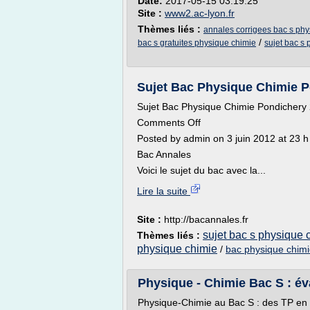
Date:
2017-05-15 03:19:25
Site :
www2.ac-lyon.fr
Thèmes liés :
annales corrigees bac s phy
/
bac s gratuites physique chimie
sujet bac s
Sujet Bac Physique Chimie Po
Sujet Bac Physique Chimie Pondichery 
Comments Off
Posted by admin on 3 juin 2012 at 23 h
Bac Annales
Voici le sujet du bac avec la...
Lire la suite
Site :
http://bacannales.fr
sujet bac s physique 
Thèmes liés :
physique chimie
/
bac physique chim
Physique - Chimie Bac S : éva
Physique-Chimie au Bac S : des TP en l