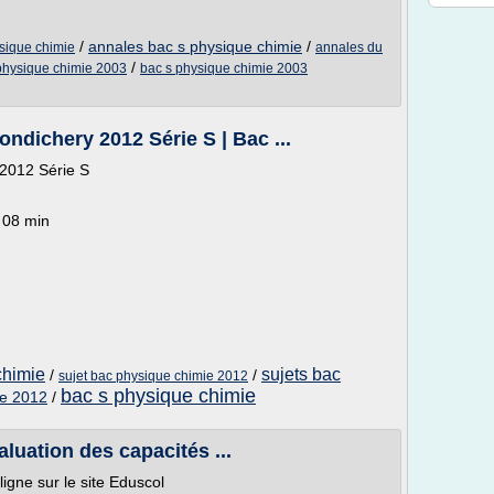
/
annales bac s physique chimie
/
sique chimie
annales du
/
 physique chimie 2003
bac s physique chimie 2003
ndichery 2012 Série S | Bac ...
2012 Série S
 08 min
chimie
sujets bac
/
/
sujet bac physique chimie 2012
bac s physique chimie
ie 2012
/
luation des capacités ...
igne sur le site Eduscol