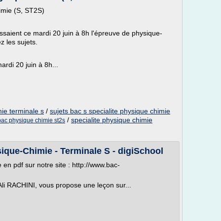
imie (S, ST2S)
saient ce mardi 20 juin à 8h l'épreuve de physique-
 les sujets.
rdi 20 juin à 8h...
ie terminale s
/
sujets bac s specialite physique chimie
/
specialite physique chimie
bac physique chimie st2s
sique-Chimie - Terminale S - digiSchool
en pdf sur notre site : http://www.bac-
li RACHINI, vous propose une leçon sur...