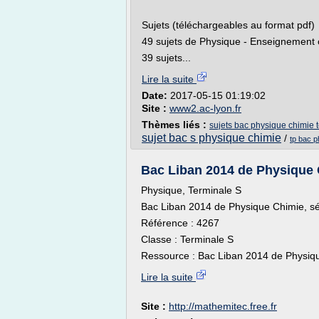
Sujets (téléchargeables au format pdf)
49 sujets de Physique - Enseignement o
39 sujets...
Lire la suite
Date:
2017-05-15 01:19:02
Site :
www2.ac-lyon.fr
Thèmes liés :
sujets bac physique chimie t
sujet bac s physique chimie
/
tp bac p
Bac Liban 2014 de Physique Ch
Physique, Terminale S
Bac Liban 2014 de Physique Chimie, sé
Référence : 4267
Classe : Terminale S
Ressource : Bac Liban 2014 de Physique
Lire la suite
Site :
http://mathemitec.free.fr