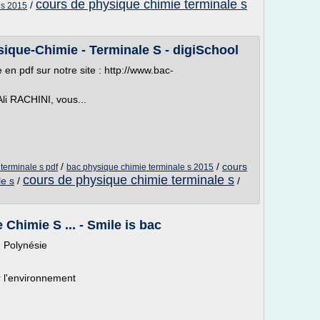
cours de physique chimie terminale s
/
 s 2015
ique-Chimie - Terminale S - digiSchool
en pdf sur notre site : http://www.bac-
li RACHINI, vous...
/
/
cours
terminale s pdf
bac physique chimie terminale s 2015
cours de physique chimie terminale s
le s
/
/
Chimie S ... - Smile is bac
 Polynésie
r l'environnement