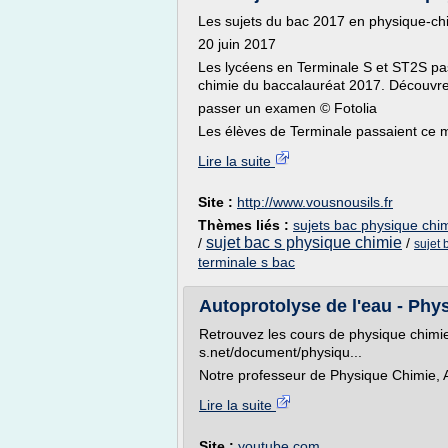
Les sujets du bac 2017 en physique-ch
20 juin 2017
Les lycéens en Terminale S et ST2S pas
chimie du baccalauréat 2017. Découvrez
passer un examen © Fotolia
Les élèves de Terminale passaient ce ma
Lire la suite
Site :
http://www.vousnousils.fr
Thèmes liés :
sujets bac physique chim
sujet bac s physique chimie
/
/
sujet 
terminale s bac
Autoprotolyse de l'eau - Phy
Retrouvez les cours de physique chimie 
s.net/document/physiqu...
Notre professeur de Physique Chimie, A
Lire la suite
Site :
youtube.com