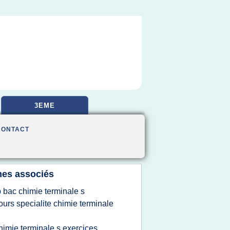
3EME
CONTACT
es associés
p bac chimie terminale s
ours specialite chimie terminale
himie terminale s exercices