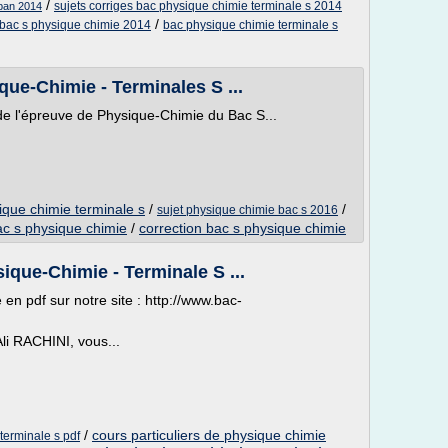
/
sujets corriges bac physique chimie terminale s 2014
iban 2014
/
 bac s physique chimie 2014
bac physique chimie terminale s
que-Chimie - Terminales S ...
de l'épreuve de Physique-Chimie du Bac S...
ique chimie terminale s
/
/
sujet physique chimie bac s 2016
ac s physique chimie
/
correction bac s physique chimie
ique-Chimie - Terminale S ...
en pdf sur notre site : http://www.bac-
li RACHINI, vous...
/
cours particuliers de physique chimie
terminale s pdf