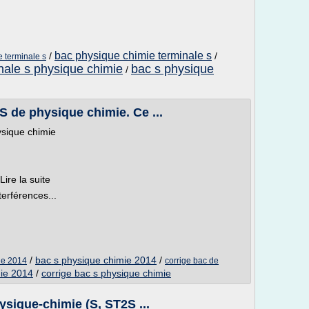
bac physique chimie terminale s
/
/
 terminale s
nale s physique chimie
bac s physique
/
 de physique chimie. Ce ...
sique chimie
ire la suite
terférences...
/
bac s physique chimie 2014
/
ie 2014
corrige bac de
ie 2014
/
corrige bac s physique chimie
ysique-chimie (S, ST2S ...