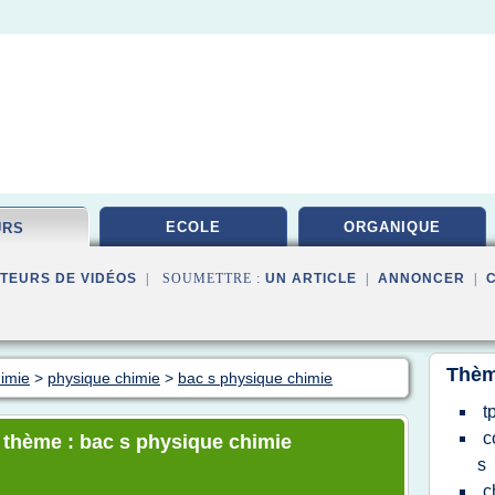
ECOLE
ORGANIQUE
URS
TEURS DE VIDÉOS
| SOUMETTRE :
UN ARTICLE
|
ANNONCER
|
Thèm
himie
>
physique chimie
>
bac s physique chimie
t
c
e thème : bac s physique chimie
s
c