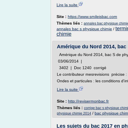
Lire la suite
Site :
https://www.smileisbac.com
Thèmes liés :
annales bac physique chimie
termi
annales bac s physique chimie
/
chimie
Amérique du Nord 2014, bac S
Amérique du Nord 2014, bac S de phy
03/06/2014 |
3402 | Doc 1240 corrigé
Le contributeur mesrevisions précise : L
Ondes et particules : les conditions d'in
Lire la suite
Site :
http://revisermonbac.fr
Thèmes liés :
corrige bac s physique chim
/
bac physique chim
physique chimie 2014
Les sujets du bac 2017 en ph