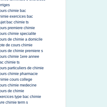
rriges
ours chimie bac
himie exercices bac
ujet bac chimie ts
ours premiere chimie
ours chimie specialite
ours de chimie a domicile
ote de cours chimie
ours de chimie premiere s
ours chimie 1ere annee
ac chimie ts
ours particuliers de chimie
ours chimie pharmacie
himie cours college
ours chimie medecine
ours de chimie
xercices type bac chimie
ivre chimie term s