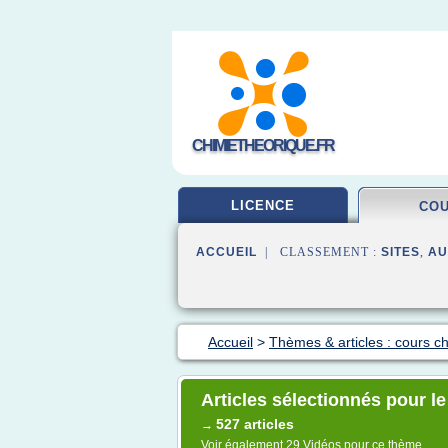
CHIMIETHEORIQUE.FR
LICENCE
CO
ACCUEIL
| CLASSEMENT :
SITES
,
AU
Accueil
>
Thèmes & articles : cours c
Articles sélectionnés pour l
527 articles
→
Voir également
29 Vidéos
pour ce thème