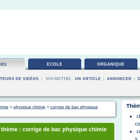
ECOLE
ORGANIQUE
URS
TEURS DE VIDÉOS
| SOUMETTRE :
UN ARTICLE
|
ANNONCER
|
Thèm
himie
>
physique chimie
>
corrige de bac physique
c
co
e thème : corrige de bac physique chimie
c
s