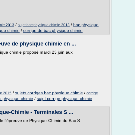
/
/
bac physique
imie 2013
sujet bac physique chimie 2013
ique chimie
/
corrige de bac physique chimie
reuve de physique chimie en ...
sique chimie proposé mardi 23 juin aux
/
sujets corriges bac physique chimie
/
ie 2015
corrige
s physique chimie
/
sujet corrige physique chimie
que-Chimie - Terminales S ...
de l'épreuve de Physique-Chimie du Bac S...