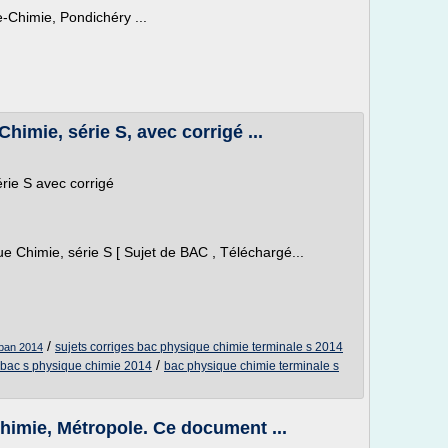
-Chimie, Pondichéry ...
imie, série S, avec corrigé ...
rie S avec corrigé
 Chimie, série S [ Sujet de BAC , Téléchargé...
/
sujets corriges bac physique chimie terminale s 2014
iban 2014
/
 bac s physique chimie 2014
bac physique chimie terminale s
himie, Métropole. Ce document ...