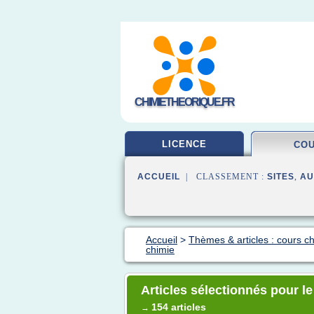
CHIMIETHEORIQUE.FR
LICENCE
CO
ACCUEIL
| CLASSEMENT :
SITES
,
AU
Accueil
>
Thèmes & articles : cours c
chimie
Articles sélectionnés pour l
154 articles
→