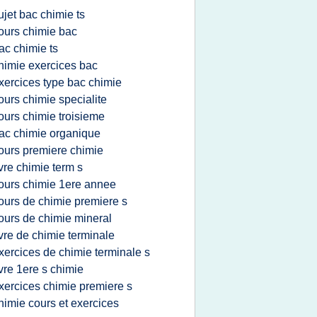
ujet bac chimie ts
ours chimie bac
ac chimie ts
himie exercices bac
xercices type bac chimie
ours chimie specialite
ours chimie troisieme
ac chimie organique
ours premiere chimie
ivre chimie term s
ours chimie 1ere annee
ours de chimie premiere s
ours de chimie mineral
ivre de chimie terminale
xercices de chimie terminale s
ivre 1ere s chimie
xercices chimie premiere s
himie cours et exercices