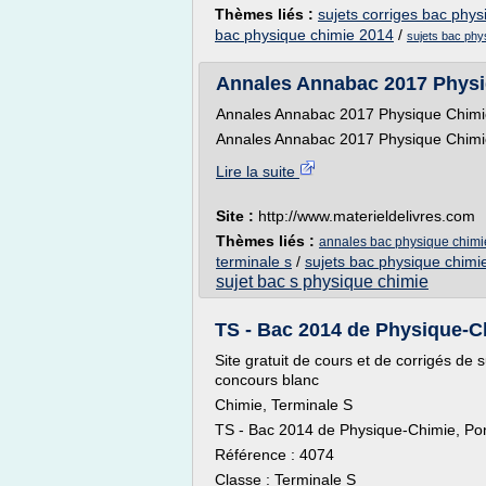
Thèmes liés :
sujets corriges bac phys
bac physique chimie 2014
/
sujets bac phy
Annales Annabac 2017 Physiqu
Annales Annabac 2017 Physique Chimie
Annales Annabac 2017 Physique Chimie 
Lire la suite
Site :
http://www.materieldelivres.com
Thèmes liés :
annales bac physique chimie
terminale s
/
sujets bac physique chimie
sujet bac s physique chimie
TS - Bac 2014 de Physique-Ch
Site gratuit de cours et de corrigés de
concours blanc
Chimie, Terminale S
TS - Bac 2014 de Physique-Chimie, Pon
Référence : 4074
Classe : Terminale S