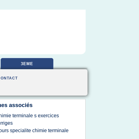
3EME
CONTACT
es associés
himie terminale s exercices
rriges
ours specialite chimie terminale