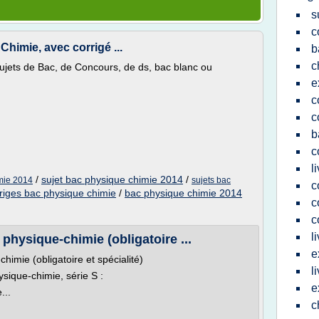
s
c
himie, avec corrigé ...
b
c
 sujets de Bac, de Concours, de ds, bac blanc ou
e
c
c
b
c
l
/
sujet bac physique chimie 2014
/
imie 2014
sujets bac
c
rriges bac physique chimie
/
bac physique chimie 2014
c
c
l
 physique-chimie (obligatoire ...
e
himie (obligatoire et spécialité)
l
sique-chimie, série S :
e
...
c