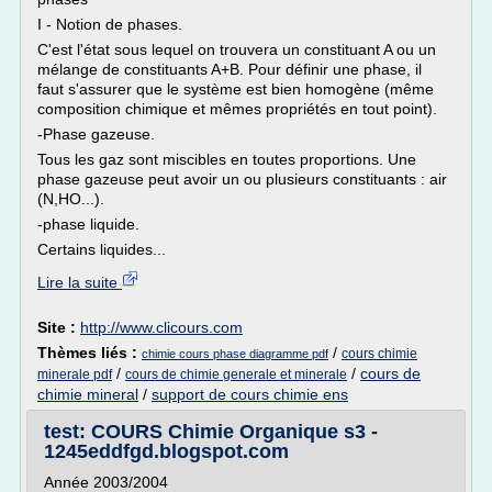
I - Notion de phases.
C'est l'état sous lequel on trouvera un constituant A ou un
mélange de constituants A+B. Pour définir une phase, il
faut s'assurer que le système est bien homogène (même
composition chimique et mêmes propriétés en tout point).
-Phase gazeuse.
Tous les gaz sont miscibles en toutes proportions. Une
phase gazeuse peut avoir un ou plusieurs constituants : air
(N,HO...).
-phase liquide.
Certains liquides...
Lire la suite
Site :
http://www.clicours.com
Thèmes liés :
/
cours chimie
chimie cours phase diagramme pdf
/
/
cours de
minerale pdf
cours de chimie generale et minerale
chimie mineral
/
support de cours chimie ens
test: COURS Chimie Organique s3 -
1245eddfgd.blogspot.com
Année 2003/2004