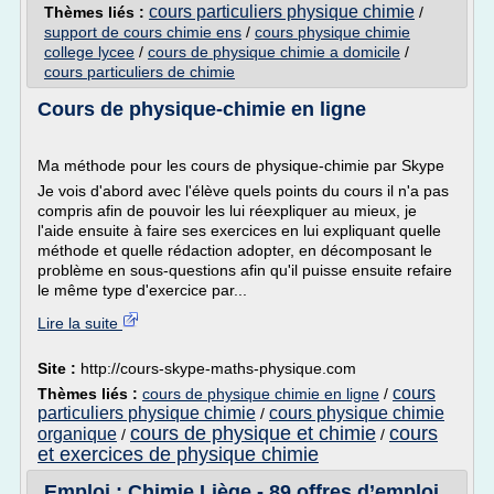
cours particuliers physique chimie
Thèmes liés :
/
support de cours chimie ens
/
cours physique chimie
college lycee
/
cours de physique chimie a domicile
/
cours particuliers de chimie
Cours de physique-chimie en ligne
Ma méthode pour les cours de physique-chimie par Skype
Je vois d'abord avec l'élève quels points du cours il n'a pas
compris afin de pouvoir les lui réexpliquer au mieux, je
l'aide ensuite à faire ses exercices en lui expliquant quelle
méthode et quelle rédaction adopter, en décomposant le
problème en sous-questions afin qu'il puisse ensuite refaire
le même type d'exercice par...
Lire la suite
Site :
http://cours-skype-maths-physique.com
cours
Thèmes liés :
cours de physique chimie en ligne
/
particuliers physique chimie
cours physique chimie
/
cours de physique et chimie
cours
organique
/
/
et exercices de physique chimie
Emploi : Chimie Liège - 89 offres d’emploi