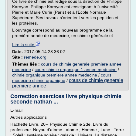
Ce livre de chimie est rédigé sous la direction de Philippe
Karoyan. Philippe Karoyan est enseignant à l'université
Pierre et Marie Curie (Paris) et à l'Ecole Normale
Supérieure. Ses travaux s'orientent vers les peptides et
les protéines.
L'ouvrage correspond au nouveau programme de la
première année de médecine, en chimie générale et...
Lire la suite
Date:
2017-05-14 23:36:02
Site :
remede.org
Thèmes liés :
cours de chimie generale premiere annee
medecine
/
cours chimie organique 1 annee medecine
/
chimie organique premiere annee medecine
/
cours
cours de chimie generale
medecine chimie organique
/
premiere annee
Correction exercices livre physique chimie
seconde nathan ...
E-mail
Autres applications
Hachette Livre, 20-- Physique Chimie 2de, Livre du
professeur. Noyau d'atome ; atome ; Homme ; Lune ; Terre
; Soleil ; système solaire ; galaxie ; Univers. La distance