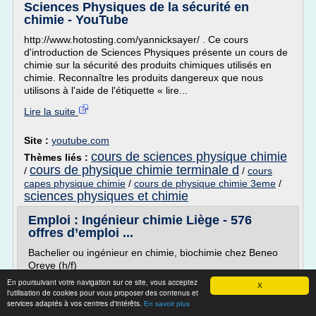
Sciences Physiques de la sécurité en
chimie - YouTube
http://www.hotosting.com/yannicksayer/ . Ce cours
d'introduction de Sciences Physiques présente un cours de
chimie sur la sécurité des produits chimiques utilisés en
chimie. Reconnaître les produits dangereux que nous
utilisons à l'aide de l'étiquette « lire...
Lire la suite
Site :
youtube.com
cours de sciences physique chimie
Thèmes liés :
cours de physique chimie terminale d
/
/
cours
capes physique chimie
/
cours de physique chimie 3eme
/
sciences physiques et chimie
Emploi : Ingénieur chimie Liège - 576
offres d’emploi ...
Bachelier ou ingénieur en chimie, biochimie chez Beneo
Oreye (h/f)
Start People Inhouse Beneo Oreye - 4000 Rocourt 14,90
En poursuivant votre navigation sur ce site, vous acceptez
X
l'utilisation de cookies pour vous proposer des contenus et
EUR par heure
services adaptés à vos centres d'intérêts.
En savoir plus
...DESCRIPTION DE LA FONCTION Vous êtes ingénieur