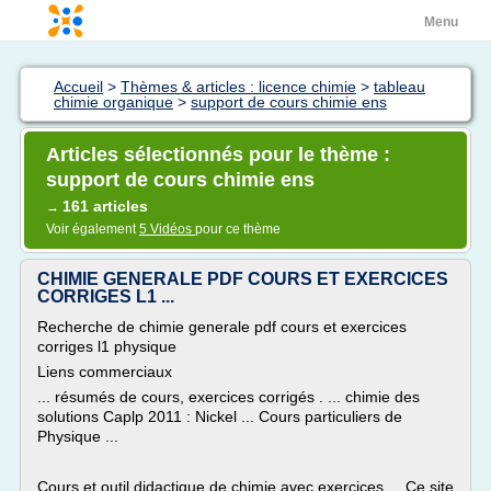
Menu
Accueil
>
Thèmes & articles : licence chimie
>
tableau
chimie organique
>
support de cours chimie ens
Articles sélectionnés pour le thème :
support de cours chimie ens
161 articles
→
Voir également
5 Vidéos
pour ce thème
CHIMIE GENERALE PDF COURS ET EXERCICES
CORRIGES L1 ...
Recherche de chimie generale pdf cours et exercices
corriges l1 physique
Liens commerciaux
... résumés de cours, exercices corrigés . ... chimie des
solutions Caplp 2011 : Nickel ... Cours particuliers de
Physique ...
Cours et outil didactique de chimie avec exercices ... Ce site