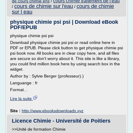
cours chimie traitement de l'eau
de cours chimie ens
/
cours de chimie sur l'eau
cours de chimie
/
/
sur l eau
physique chimie psi psi | Download eBook
PDF/EPUB
physique chimie psi psi
Download physique chimie psi psi or read online here in
PDF or EPUB. Please click button to get physique chimie psi
psi book now. All books are in clear copy here, and all files
are secure so don't worry about it. This site is like a library,
you could find million book here by using search box in the
widget.
Author by : Sylvie Berger (professeur).)
Languange : fr
Format...
Lire la suite
Site :
http://www.ebooksdownloads.xyz
Licence Chimie - Université de Poitiers
>>Unité de formation Chimie