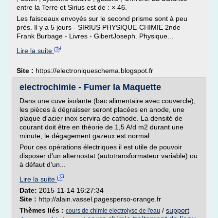
entre la Terre et Sirius est de : × 46.
Les faisceaux envoyés sur le second prisme sont à peu
près. Il y a 5 jours - SIRIUS PHYSIQUE-CHIMIE 2nde -
Frank Burbage - Livres - GibertJoseph. Physique...
Lire la suite
Site :
https://electroniqueschema.blogspot.fr
electrochimie - Fumer la Maquette
Dans une cuve isolante (bac alimentaire avec couvercle),
les pièces à dégraisser seront placées en anode, une
plaque d'acier inox servira de cathode. La densité de
courant doit être en théorie de 1,5 A/d m2 durant une
minute, le dégagement gazeux est normal.
Pour ces opérations électriques il est utile de pouvoir
disposer d'un alternostat (autotransformateur variable) ou
à défaut d'un...
Lire la suite
Date:
2015-11-14 16:27:34
Site :
http://alain.vassel.pagesperso-orange.fr
Thèmes liés :
/
support
cours de chimie electrolyse de l'eau