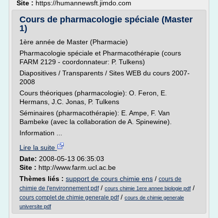
Site :
https://humannewsft.jimdo.com
Cours de pharmacologie spéciale (Master
1)
1ère année de Master (Pharmacie)
Pharmacologie spéciale et Pharmacothérapie (cours
FARM 2129 - coordonnateur: P. Tulkens)
Diapositives / Transparents / Sites WEB du cours 2007-
2008
Cours théoriques (pharmacologie): O. Feron, E.
Hermans, J.C. Jonas, P. Tulkens
Séminaires (pharmacothérapie): E. Ampe, F. Van
Bambeke (avec la collaboration de A. Spinewine).
Information ...
Lire la suite
Date:
2008-05-13 06:35:03
Site :
http://www.farm.ucl.ac.be
Thèmes liés :
support de cours chimie ens
/
cours de
/
/
chimie de l'environnement pdf
cours chimie 1ere annee biologie pdf
/
cours complet de chimie generale pdf
cours de chimie generale
universite pdf