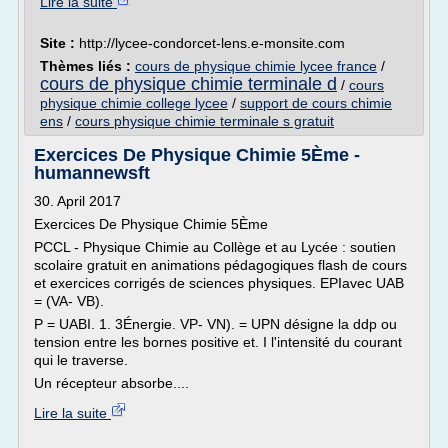
Lire la suite
Site :
http://lycee-condorcet-lens.e-monsite.com
Thèmes liés :
cours de physique chimie lycee france
/
cours de physique chimie terminale d
/
cours
physique chimie college lycee
/
support de cours chimie
ens
/
cours physique chimie terminale s gratuit
Exercices De Physique Chimie 5Ème -
humannewsft
30. April 2017
Exercices De Physique Chimie 5Ème
PCCL - Physique Chimie au Collège et au Lycée : soutien
scolaire gratuit en animations pédagogiques flash de cours
et exercices corrigés de sciences physiques. EPIavec UAB
= (VA- VB).
P = UABI. 1. 3Énergie. VP- VN). = UPN désigne la ddp ou
tension entre les bornes positive et. I l'intensité du courant
qui le traverse.
Un récepteur absorbe....
Lire la suite