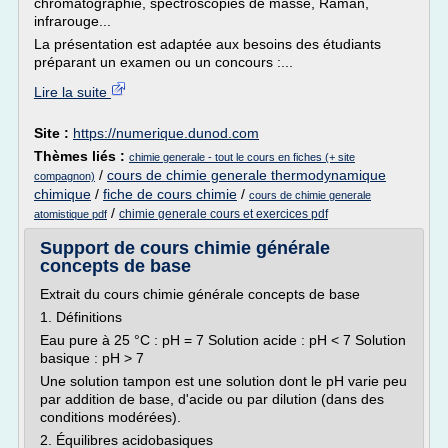
chromatographie, spectroscopies de masse, Raman,
infrarouge...
La présentation est adaptée aux besoins des étudiants
préparant un examen ou un concours :...
Lire la suite
Site :
https://numerique.dunod.com
Thèmes liés :
chimie generale - tout le cours en fiches (+ site
/
cours de chimie generale thermodynamique
compagnon)
chimique
/
fiche de cours chimie
/
cours de chimie generale
/
chimie generale cours et exercices pdf
atomistique pdf
Support de cours chimie générale
concepts de base
Extrait du cours chimie générale concepts de base
1. Définitions
Eau pure à 25 °C : pH = 7 Solution acide : pH < 7 Solution
basique : pH > 7
Une solution tampon est une solution dont le pH varie peu
par addition de base, d'acide ou par dilution (dans des
conditions modérées).
2. Équilibres acidobasiques