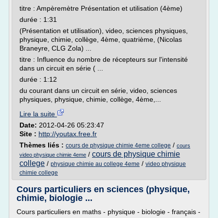
titre : Ampèremètre Présentation et utilisation (4ème)
durée : 1:31
(Présentation et utilisation), video, sciences physiques,
physique, chimie, collège, 4ème, quatrième, (Nicolas
Braneyre, CLG Zola) ...
titre : Influence du nombre de récepteurs sur l'intensité
dans un circuit en série ( ...
durée : 1:12
du courant dans un circuit en série, video, sciences
physiques, physique, chimie, collège, 4ème,...
Lire la suite
Date:
2012-04-26 05:23:47
Site :
http://youtax.free.fr
Thèmes liés :
/
cours de physique chimie 4eme college
cours
cours de physique chimie
/
video physique chimie 4eme
college
/
/
physique chimie au college 4eme
video physique
chimie college
Cours particuliers en sciences (physique,
chimie, biologie ...
Cours particuliers en maths - physique - biologie - français -