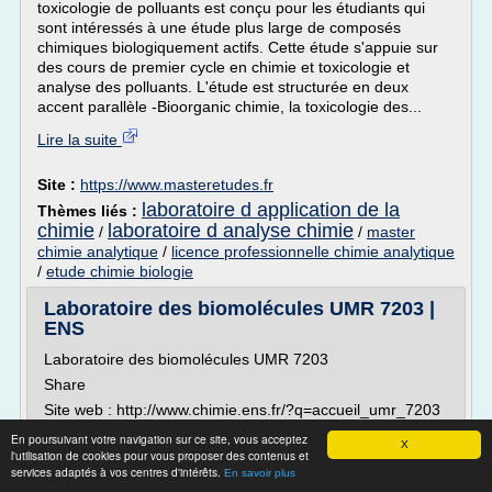
toxicologie de polluants est conçu pour les étudiants qui
sont intéressés à une étude plus large de composés
chimiques biologiquement actifs. Cette étude s'appuie sur
des cours de premier cycle en chimie et toxicologie et
analyse des polluants. L'étude est structurée en deux
accent parallèle -Bioorganic chimie, la toxicologie des...
Lire la suite
Site :
https://www.masteretudes.fr
laboratoire d application de la
Thèmes liés :
chimie
laboratoire d analyse chimie
/
/
master
chimie analytique
/
licence professionnelle chimie analytique
/
etude chimie biologie
Laboratoire des biomolécules UMR 7203 |
ENS
Laboratoire des biomolécules UMR 7203
Share
Site web : http://www.chimie.ens.fr/?q=accueil_umr_7203
Présentation
En poursuivant votre navigation sur ce site, vous acceptez
X
l'utilisation de cookies pour vous proposer des contenus et
Le Laboratoire des BioMolécules (LBM) a été créé en
services adaptés à vos centres d'intérêts.
En savoir plus
2009 par fusion des Unités CNRS 8642 et 7613,