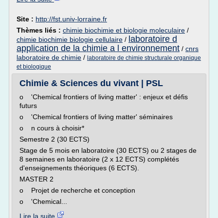
Site :
http://fst.univ-lorraine.fr
Thèmes liés :
chimie biochimie et biologie moleculaire
/
laboratoire d
chimie biochimie biologie cellulaire
/
application de la chimie a l environnement
/
cnrs
laboratoire de chimie
/
laboratoire de chimie structurale organique
et biologique
Chimie & Sciences du vivant | PSL
o 'Chemical frontiers of living matter' : enjeux et défis
futurs
o 'Chemical frontiers of living matter' séminaires
o n cours à choisir*
Semestre 2 (30 ECTS)
Stage de 5 mois en laboratoire (30 ECTS) ou 2 stages de
8 semaines en laboratoire (2 x 12 ECTS) complétés
d'enseignements théoriques (6 ECTS).
MASTER 2
o Projet de recherche et conception
o 'Chemical...
Lire la suite