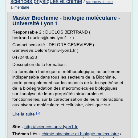
sciences physiques et chimie
/
sciences chimie
alimentaire
Master Biochimie - biologie moléculaire -
Université Lyon 1
Responsable 2 : DUCLOS BERTRAND (
bertrand.duclos@univ-lyon1.fr )
Contact scolarité : DELORE GENEVIEVE (
Genevieve.Delore@univ-lyon1.fr )
0472448533
Description de la formation :
La formation théorique et méthodologique, actuellement
indispensable dans tous les secteurs de la Biochimie,
porte principalement sur les aspects de la biosynthèse et
de la biodégradation des macromolécules biologiques,
sur l'analyse de leurs propriétés structurales et
fonctionnelles, sur la caractérisation de leurs interactions
aux niveaux moléculaire et cellulaire, ainsi que sur...
Lire la suite
Site :
http://sciences.univ-lyon1.fr
Thèmes liés :
chimie biochimie et biologie moleculaire
/