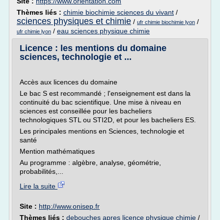
Site :
https://www.orientation.com
Thèmes liés :
chimie biochimie sciences du vivant
/
sciences physiques et chimie
/
/
ufr chimie biochimie lyon
/
eau sciences physique chimie
ufr chimie lyon
Licence : les mentions du domaine
sciences, technologie et ...
Accès aux licences du domaine
Le bac S est recommandé ; l'enseignement est dans la
continuité du bac scientifique. Une mise à niveau en
sciences est conseillée pour les bacheliers
technologiques STL ou STI2D, et pour les bacheliers ES.
Les principales mentions en Sciences, technologie et
santé
Mention mathématiques
Au programme : algèbre, analyse, géométrie,
probabilités,...
Lire la suite
Site :
http://www.onisep.fr
Thèmes liés :
debouches apres licence physique chimie
/