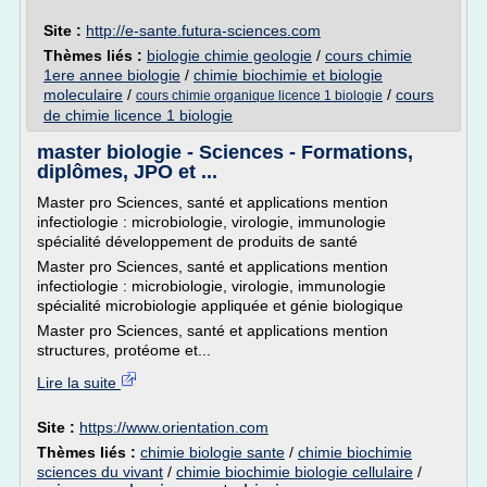
Site :
http://e-sante.futura-sciences.com
Thèmes liés :
biologie chimie geologie
/
cours chimie
1ere annee biologie
/
chimie biochimie et biologie
moleculaire
/
/
cours
cours chimie organique licence 1 biologie
de chimie licence 1 biologie
master biologie - Sciences - Formations,
diplômes, JPO et ...
Master pro Sciences, santé et applications mention
infectiologie : microbiologie, virologie, immunologie
spécialité développement de produits de santé
Master pro Sciences, santé et applications mention
infectiologie : microbiologie, virologie, immunologie
spécialité microbiologie appliquée et génie biologique
Master pro Sciences, santé et applications mention
structures, protéome et...
Lire la suite
Site :
https://www.orientation.com
Thèmes liés :
chimie biologie sante
/
chimie biochimie
sciences du vivant
/
chimie biochimie biologie cellulaire
/