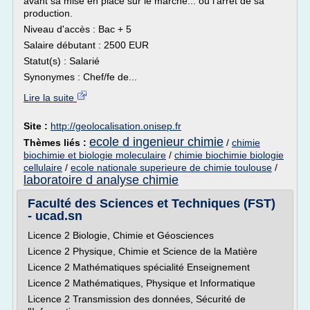
avant sa mise en place sur le marché... ou l'arrêt de sa
production.
Niveau d'accès : Bac + 5
Salaire débutant : 2500 EUR
Statut(s) : Salarié
Synonymes : Chef/fe de...
Lire la suite
Site :
http://geolocalisation.onisep.fr
ecole d ingenieur chimie
Thèmes liés :
/
chimie
biochimie et biologie moleculaire
/
chimie biochimie biologie
cellulaire
/
ecole nationale superieure de chimie toulouse
/
laboratoire d analyse chimie
Faculté des Sciences et Techniques (FST)
- ucad.sn
Licence 2 Biologie, Chimie et Géosciences
Licence 2 Physique, Chimie et Science de la Matière
Licence 2 Mathématiques spécialité Enseignement
Licence 2 Mathématiques, Physique et Informatique
Licence 2 Transmission des données, Sécurité de