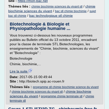
Site :
https://mon-bac.net
Thèmes liés :
/
chimie
chimie biochimie sciences du vivant stl
biochimie sciences du vivant
/
/
bac stl chimie biochimie
sujet
/
bac technologique stl chimie
bac stl chimie
Biotechnologie & Biologie et
Physiopathologie humaine ...
Vous trouverez ci-dessous les nouveaux programmes
publiés au Bulletin officiel du 13 octobre 2011, encadrant
pour la classe de terminale STL Biotechnologies, les
enseignements de "Chimie, biochimie, sciences du vivant"
et "Biotechnologie" :
Biotechnologie
Chimie, biochimie,...
Lire la suite
Date:
2017-05-15 00:49:44
Site :
http://biotech.spip.ac-rouen.fr
Thèmes liés :
programme stl chimie biochimie science du vivant
/
/
chimie biochimie
chimie biochimie sciences du vivant stl
sciences du vivant
/
/
programme chimie terminale stl
chimie
terminale stl