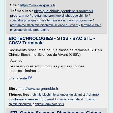
Site :
https://www.ac-paris.fr
Thèmes liés :
physique chimie premiere s nouveau
programme
/
/
programme premiere stl physique chimie
/
specialite physique chimie terminale s nouveau programme
/
programme stl chimie biochimie science du vivant
terminale sti2d
physique chimie programme
BIOTECHNOLOGIES - ST2S - BAC STL -
CBSV Terminale
Documents ressources pour la classe de terminale STL en
Chimie-Biochimie-Sciences du Vivant (CBSV)
Attention :
Ces ressources sont produites par des groupes
pluridisciplinaires...
Lire la suite
Site :
http://www.ac-grenoble.fr
Thèmes liés :
/
chimie
chimie biochimie sciences du vivant stl
biochimie sciences du vivant
/
/
chimie terminale stl
bac stl
/
chimie biochimie
chimie terminale st2s
STL Option Sciences Physiques et Chimie