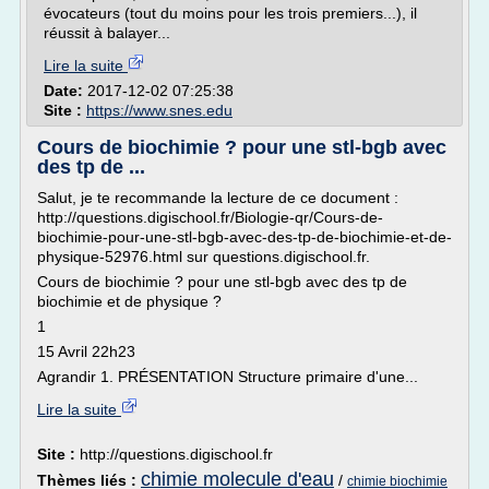
évocateurs (tout du moins pour les trois premiers...), il
réussit à balayer...
Lire la suite
Date:
2017-12-02 07:25:38
Site :
https://www.snes.edu
Cours de biochimie ? pour une stl-bgb avec
des tp de ...
Salut, je te recommande la lecture de ce document :
http://questions.digischool.fr/Biologie-qr/Cours-de-
biochimie-pour-une-stl-bgb-avec-des-tp-de-biochimie-et-de-
physique-52976.html sur questions.digischool.fr.
Cours de biochimie ? pour une stl-bgb avec des tp de
biochimie et de physique ?
1
15 Avril 22h23
Agrandir 1. PRÉSENTATION Structure primaire d'une...
Lire la suite
Site :
http://questions.digischool.fr
chimie molecule d'eau
Thèmes liés :
/
chimie biochimie