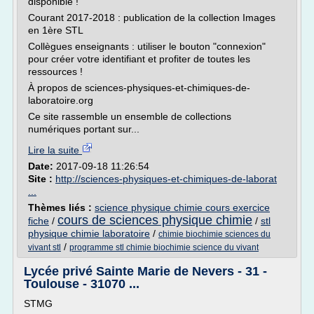
disponible !
Courant 2017-2018 : publication de la collection Images
en 1ère STL
Collègues enseignants : utiliser le bouton "connexion"
pour créer votre identifiant et profiter de toutes les
ressources !
À propos de sciences-physiques-et-chimiques-de-
laboratoire.org
Ce site rassemble un ensemble de collections
numériques portant sur...
Lire la suite
Date:
2017-09-18 11:26:54
Site :
http://sciences-physiques-et-chimiques-de-laborat
...
Thèmes liés :
science physique chimie cours exercice
cours de sciences physique chimie
fiche
/
/
stl
physique chimie laboratoire
/
chimie biochimie sciences du
/
vivant stl
programme stl chimie biochimie science du vivant
Lycée privé Sainte Marie de Nevers - 31 -
Toulouse - 31070 ...
STMG