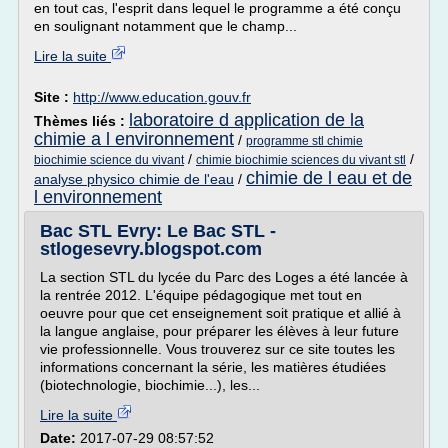
en tout cas, l'esprit dans lequel le programme a été conçu
en soulignant notamment que le champ...
Lire la suite
Site :
http://www.education.gouv.fr
laboratoire d application de la
Thèmes liés :
chimie a l environnement
/
programme stl chimie
/
/
biochimie science du vivant
chimie biochimie sciences du vivant stl
chimie de l eau et de
analyse physico chimie de l'eau
/
l environnement
Bac STL Evry: Le Bac STL -
stlogesevry.blogspot.com
La section STL du lycée du Parc des Loges a été lancée à
la rentrée 2012. L'équipe pédagogique met tout en
oeuvre pour que cet enseignement soit pratique et allié à
la langue anglaise, pour préparer les élèves à leur future
vie professionnelle. Vous trouverez sur ce site toutes les
informations concernant la série, les matières étudiées
(biotechnologie, biochimie...), les...
Lire la suite
Date:
2017-07-29 08:57:52