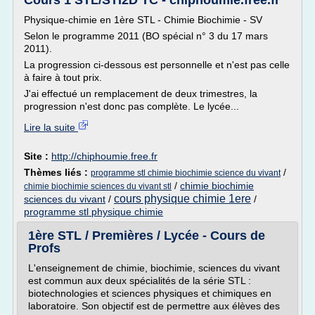
Cours 1 STL/STI2D TC - chiphoumie.free.fr
Physique-chimie en 1ère STL - Chimie Biochimie - SV
Selon le programme 2011 (BO spécial n° 3 du 17 mars
2011).
La progression ci-dessous est personnelle et n'est pas celle
à faire à tout prix.
J'ai effectué un remplacement de deux trimestres, la
progression n'est donc pas complète. Le lycée...
Lire la suite
Site :
http://chiphoumie.free.fr
Thèmes liés :
/
programme stl chimie biochimie science du vivant
/
chimie biochimie
chimie biochimie sciences du vivant stl
cours physique chimie 1ere
sciences du vivant
/
/
programme stl physique chimie
1ère STL / Premières / Lycée - Cours de
Profs
L'enseignement de chimie, biochimie, sciences du vivant
est commun aux deux spécialités de la série STL :
biotechnologies et sciences physiques et chimiques en
laboratoire. Son objectif est de permettre aux élèves des