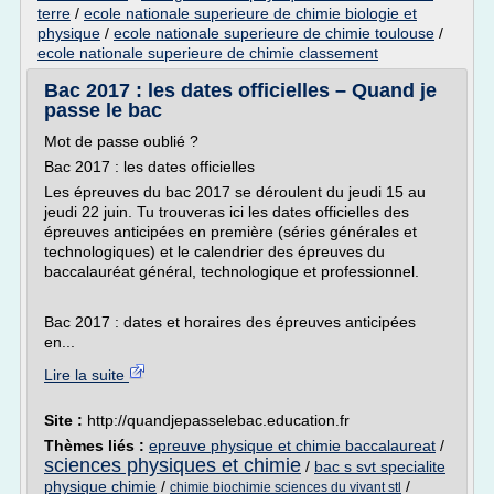
terre
/
ecole nationale superieure de chimie biologie et
physique
/
ecole nationale superieure de chimie toulouse
/
ecole nationale superieure de chimie classement
Bac 2017 : les dates officielles – Quand je
passe le bac
Mot de passe oublié ?
Bac 2017 : les dates officielles
Les épreuves du bac 2017 se déroulent du jeudi 15 au
jeudi 22 juin. Tu trouveras ici les dates officielles des
épreuves anticipées en première (séries générales et
technologiques) et le calendrier des épreuves du
baccalauréat général, technologique et professionnel.
Bac 2017 : dates et horaires des épreuves anticipées
en...
Lire la suite
Site :
http://quandjepasselebac.education.fr
Thèmes liés :
epreuve physique et chimie baccalaureat
/
sciences physiques et chimie
/
bac s svt specialite
physique chimie
/
/
chimie biochimie sciences du vivant stl