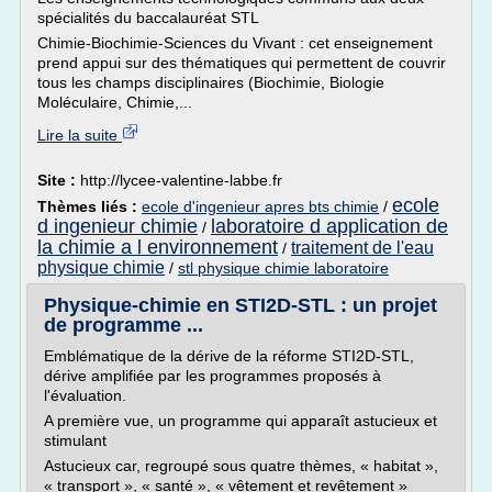
spécialités du baccalauréat STL
Chimie-Biochimie-Sciences du Vivant : cet enseignement
prend appui sur des thématiques qui permettent de couvrir
tous les champs disciplinaires (Biochimie, Biologie
Moléculaire, Chimie,...
Lire la suite
Site :
http://lycee-valentine-labbe.fr
ecole
Thèmes liés :
ecole d'ingenieur apres bts chimie
/
d ingenieur chimie
laboratoire d application de
/
la chimie a l environnement
traitement de l'eau
/
physique chimie
/
stl physique chimie laboratoire
Physique-chimie en STI2D-STL : un projet
de programme ...
Emblématique de la dérive de la réforme STI2D-STL,
dérive amplifiée par les programmes proposés à
l'évaluation.
A première vue, un programme qui apparaît astucieux et
stimulant
Astucieux car, regroupé sous quatre thèmes, « habitat »,
« transport », « santé », « vêtement et revêtement »