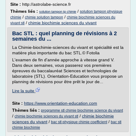
Site :
http://astrolabe-science.fr
Thèmes liés :
/
solution tampon physique
solution tampon tp chimie
/
/
chimie
chimie solution tampon
chimie biochimie sciences du
/
chimie biochimie sciences du vivant
vivant stl
Bac STL : quel planning de révisions à 2
semaines du ...
La Chimie-biochimie-sciences du vivant et spécialité est la
matière plus importante du bac STL.© Fotolia
L'examen de fin d'année approche à vitesse grand V.
Dans deux semaines, vous passerez vos premières
épreuves du baccalauréat Sciences et technologies de
laboratoire (STL). Orientation-Education vous propose un
planning de révisions pour être prêt le jour de...
Lire la suite
Site :
https://www.orientation-education.com
Thèmes liés :
programme stl chimie biochimie science du vivant
/
/
chimie biochimie
chimie biochimie sciences du vivant stl
sciences du vivant
/
/
bac stl physique chimie coefficient
bac stl
chimie biochimie