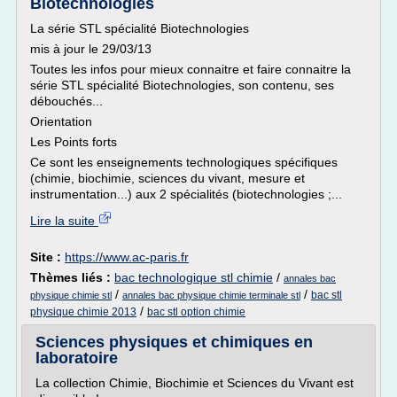
Biotechnologies
La série STL spécialité Biotechnologies
mis à jour le 29/03/13
Toutes les infos pour mieux connaitre et faire connaitre la
série STL spécialité Biotechnologies, son contenu, ses
débouchés...
Orientation
Les Points forts
Ce sont les enseignements technologiques spécifiques
(chimie, biochimie, sciences du vivant, mesure et
instrumentation...) aux 2 spécialités (biotechnologies ;...
Lire la suite
Site :
https://www.ac-paris.fr
Thèmes liés :
bac technologique stl chimie
/
annales bac
/
/
bac stl
physique chimie stl
annales bac physique chimie terminale stl
/
physique chimie 2013
bac stl option chimie
Sciences physiques et chimiques en
laboratoire
La collection Chimie, Biochimie et Sciences du Vivant est