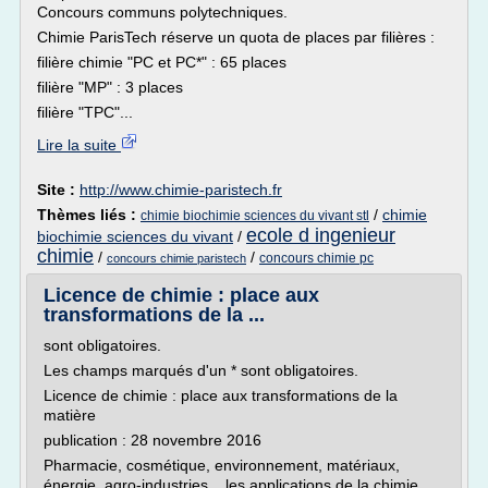
Concours communs polytechniques.
Chimie ParisTech réserve un quota de places par filières :
filière chimie "PC et PC*" : 65 places
filière "MP" : 3 places
filière "TPC"...
Lire la suite
Site :
http://www.chimie-paristech.fr
Thèmes liés :
/
chimie
chimie biochimie sciences du vivant stl
ecole d ingenieur
biochimie sciences du vivant
/
chimie
/
/
concours chimie pc
concours chimie paristech
Licence de chimie : place aux
transformations de la ...
sont obligatoires.
Les champs marqués d'un * sont obligatoires.
Licence de chimie : place aux transformations de la
matière
publication : 28 novembre 2016
Pharmacie, cosmétique, environnement, matériaux,
énergie, agro-industries... les applications de la chimie