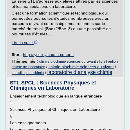
La série STL s'adresse aux élèves attirés par les sciences
et les manipulations en laboratoire.
C'est une formation scientifique et technologique qui
permet des poursuites d'études nombreuses avec un
parcours ouvrant sur des diplômes reconnus sur le
marché du travail (Bac+2/Bac+3) ou une possibilité de
poursuites d'études...
Lire la suite
Site :
http://lycee-jacques-coeur.fr
Thèmes liés :
/
chimie biochimie sciences du vivant stl
stl option
/
chimie biochimie sciences du vivant
/
chimie de laboratoire
laboratoire d analyse chimie
/
bac stl option chimie
STL SPCL : Sciences Physiques et
Chimiques en Laboratoire
Enseignement technologique en langue étrangère
1
Sciences Physiques et Chimiques en Laboratoire
6
Les enseignements
Les enseignements technologiques communs aux deux