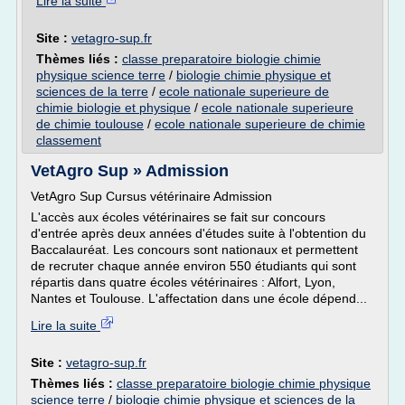
Lire la suite
Site :
vetagro-sup.fr
Thèmes liés :
classe preparatoire biologie chimie
physique science terre
/
biologie chimie physique et
sciences de la terre
/
ecole nationale superieure de
chimie biologie et physique
/
ecole nationale superieure
de chimie toulouse
/
ecole nationale superieure de chimie
classement
VetAgro Sup » Admission
VetAgro Sup Cursus vétérinaire Admission
L'accès aux écoles vétérinaires se fait sur concours
d'entrée après deux années d'études suite à l'obtention du
Baccalauréat. Les concours sont nationaux et permettent
de recruter chaque année environ 550 étudiants qui sont
répartis dans quatre écoles vétérinaires : Alfort, Lyon,
Nantes et Toulouse. L'affectation dans une école dépend...
Lire la suite
Site :
vetagro-sup.fr
Thèmes liés :
classe preparatoire biologie chimie physique
science terre
/
biologie chimie physique et sciences de la