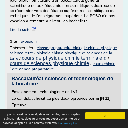
bacheliers non titulaire d'un baccalauréat général
scientifique ou aux étudiants non scientifiques désireux de
se réorienter vers des études supérieures scientifiques ou
techniques de l'enseignement supérieur. La PCSO n'a pas
vocation à remettre à niveau les bacheliers...
Lire la suite
Site :
u-psud.fr
Thèmes liés :
classe preparatoire biologie chimie physique
science terre
/
biologie chimie physique et sciences de la
cours de physique chimie terminale d
terre
/
/
cours de sciences physique chimie
/
cours chimie
1ere annee preparatoire
Baccalauréat sciences et technologies de
laboratoire ...
Enseignement technologique en LV1
Le candidat choisit au plus deux épreuves parmi [N 11]
Épreuve
Langue vivante 2 (étrangère ou régionale) [N 5]
En poursuivant votre navigation sur ce site, vous acceptez
X
(obligatoire à partir de la session 2017)
l'utilisation de cookies pour vous proposer des contenus et
services adaptés à vos centres d'intérêts.
orale
En savoir plus