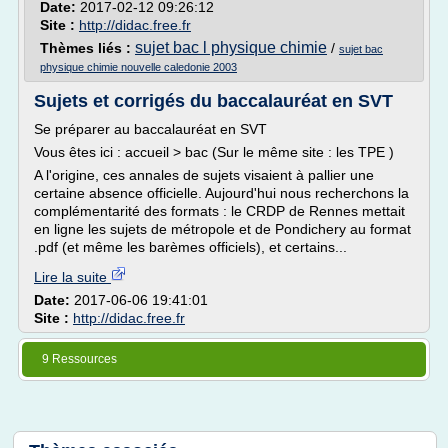
Date:
2017-02-12 09:26:12
Site :
http://didac.free.fr
sujet bac l physique chimie
Thèmes liés :
/
sujet bac
physique chimie nouvelle caledonie 2003
Sujets et corrigés du baccalauréat en SVT
Se préparer au baccalauréat en SVT
Vous êtes ici : accueil > bac (Sur le même site : les TPE )
A l'origine, ces annales de sujets visaient à pallier une
certaine absence officielle. Aujourd'hui nous recherchons la
complémentarité des formats : le CRDP de Rennes mettait
en ligne les sujets de métropole et de Pondichery au format
.pdf (et même les barèmes officiels), et certains...
Lire la suite
Date:
2017-06-06 19:41:01
Site :
http://didac.free.fr
9 Ressources