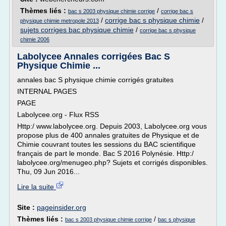
Thèmes liés :
/
bac s 2003 physique chimie corrige
corrige bac s
/
corrige bac s physique chimie
/
physique chimie metropole 2013
sujets corriges bac physique chimie
/
corrige bac s physique
chimie 2006
Labolycee Annales corrigées Bac S
Physique Chimie ...
annales bac S physique chimie corrigés gratuites
INTERNAL PAGES
PAGE
Labolycee.org - Flux RSS
Http:/ www.labolycee.org. Depuis 2003, Labolycee.org vous
propose plus de 400 annales gratuites de Physique et de
Chimie couvrant toutes les sessions du BAC scientifique
français de part le monde. Bac S 2016 Polynésie. Http:/
labolycee.org/menugeo.php? Sujets et corrigés disponibles.
Thu, 09 Jun 2016...
Lire la suite
Site :
pageinsider.org
Thèmes liés :
/
bac s 2003 physique chimie corrige
bac s physique