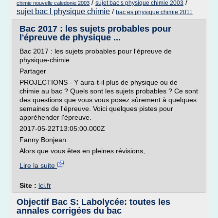
/
/
sujet bac s physique chimie 2003
chimie nouvelle caledonie 2003
sujet bac l physique chimie
/
bac es physique chimie 2011
Bac 2017 : les sujets probables pour
l'épreuve de physique ...
Bac 2017 : les sujets probables pour l'épreuve de
physique-chimie
Partager
PROJECTIONS - Y aura-t-il plus de physique ou de
chimie au bac ? Quels sont les sujets probables ? Ce sont
des questions que vous vous posez sûrement à quelques
semaines de l'épreuve. Voici quelques pistes pour
appréhender l'épreuve.
2017-05-22T13:05:00.000Z
Fanny Bonjean
Alors que vous êtes en pleines révisions,...
Lire la suite
Site :
lci.fr
Objectif Bac S: Labolycée: toutes les
annales corrigées du bac