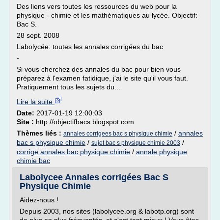
Des liens vers toutes les ressources du web pour la
physique - chimie et les mathématiques au lycée. Objectif:
Bac S.
28 sept. 2008
Labolycée: toutes les annales corrigées du bac
-
Si vous cherchez des annales du bac pour bien vous
préparez à l'examen fatidique, j'ai le site qu'il vous faut.
Pratiquement tous les sujets du...
Lire la suite
Date:
2017-01-19 12:00:03
Site :
http://objectifbacs.blogspot.com
Thèmes liés :
/
annales
annales corrigees bac s physique chimie
bac s physique chimie
/
/
sujet bac s physique chimie 2003
corrige annales bac physique chimie
/
annale physique
chimie bac
Labolycee Annales corrigées Bac S
Physique Chimie
Aidez-nous !
Depuis 2003, nos sites (labolycee.org & labotp.org) sont