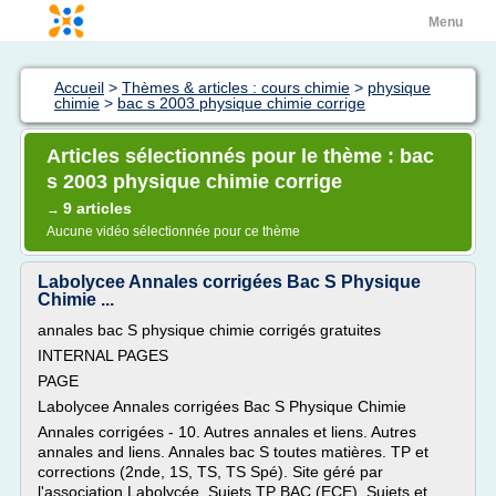
Menu
Accueil
>
Thèmes & articles : cours chimie
>
physique
chimie
>
bac s 2003 physique chimie corrige
Articles sélectionnés pour le thème : bac
s 2003 physique chimie corrige
9 articles
→
Aucune vidéo sélectionnée pour ce thème
Labolycee Annales corrigées Bac S Physique
Chimie ...
annales bac S physique chimie corrigés gratuites
INTERNAL PAGES
PAGE
Labolycee Annales corrigées Bac S Physique Chimie
Annales corrigées - 10. Autres annales et liens. Autres
annales and liens. Annales bac S toutes matières. TP et
corrections (2nde, 1S, TS, TS Spé). Site géré par
l'association Labolycée. Sujets TP BAC (ECE). Sujets et