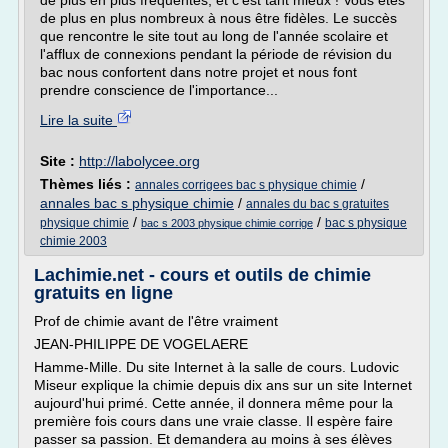
de plus en plus fréquentés, et c'est tant mieux ! Vous êtes
de plus en plus nombreux à nous être fidèles. Le succès
que rencontre le site tout au long de l'année scolaire et
l'afflux de connexions pendant la période de révision du
bac nous confortent dans notre projet et nous font
prendre conscience de l'importance...
Lire la suite
Site :
http://labolycee.org
Thèmes liés :
/
annales corrigees bac s physique chimie
annales bac s physique chimie
/
annales du bac s gratuites
/
/
physique chimie
bac s physique
bac s 2003 physique chimie corrige
chimie 2003
Lachimie.net - cours et outils de chimie
gratuits en ligne
Prof de chimie avant de l'être vraiment
JEAN-PHILIPPE DE VOGELAERE
Hamme-Mille. Du site Internet à la salle de cours. Ludovic
Miseur explique la chimie depuis dix ans sur un site Internet
aujourd'hui primé. Cette année, il donnera même pour la
première fois cours dans une vraie classe. Il espère faire
passer sa passion. Et demandera au moins à ses élèves