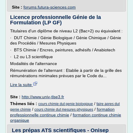
Site :
forums.futura-sciences.com
Licence professionnelle Génie de la
Formulation (LP GF)
Titulaires d'un diplôme de niveau L2 (Bac+2) ou équivalent :
· DUT Chimie / Génie Biologique / Génie Chimique / Génie
des Procédés / Mesures Physiques
· BTS Chimie / Encres, peintures, adhésifs / Anabiotech
· L2 ou L3 scientifique
Modalités de l'alternance
Rémunération de l'alternant : Etablie à partir de la grille des
rémunérations minimales prévues par le Code du...
Lire la suite
Site :
http://www.univ-tlse3.fr
Thèmes liés :
/
cours chimie dut genie biologique
faire apres dut
/
/
formation
genie chimie
cours chimie dut mesures physiques
professionnelle continue chimie
/
formation continue chimie
organique
Les prépas ATS scientifiques - Onisep