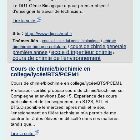
Le DUT Génie Biologique a pour premier objectif
d'enseigner le travail de technicien...
Lire la suite
Site :
https://www.digischool.fr
Thèmes liés :
/
chimie
cours chimie dut genie biologique
cours de chimie generale
biochimie biologie cellulaire
/
ecole d ingenieur chimie
premiere annee
/
/
cours de chimie de l'environnement
Cours de chimie/biochimie en
college/lycée/BTS/PCEM1
Cours de chimie/biochimie en college/lycée/BTS/PCEM1
Professeur certifié propose cours de chimie/biochimie sur
Compiegne et environs.Bac +5. Experience des cours
particuliers et de l'enseignement en ST2S, STL et
BTS.Disponible le mercredi après midi et le soir.
l'enseignement en filière technique m'a permis de me
confronter à des élèves en difficulté dans ces matières
tandis que...
Lire la suite