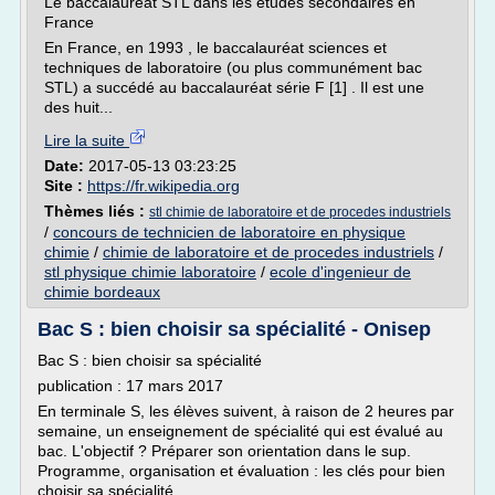
Le baccalauréat STL dans les études secondaires en
France
En France, en 1993 , le baccalauréat sciences et
techniques de laboratoire (ou plus communément bac
STL) a succédé au baccalauréat série F [1] . Il est une
des huit...
Lire la suite
Date:
2017-05-13 03:23:25
Site :
https://fr.wikipedia.org
Thèmes liés :
stl chimie de laboratoire et de procedes industriels
/
concours de technicien de laboratoire en physique
chimie
/
chimie de laboratoire et de procedes industriels
/
stl physique chimie laboratoire
/
ecole d'ingenieur de
chimie bordeaux
Bac S : bien choisir sa spécialité - Onisep
Bac S : bien choisir sa spécialité
publication : 17 mars 2017
En terminale S, les élèves suivent, à raison de 2 heures par
semaine, un enseignement de spécialité qui est évalué au
bac. L'objectif ? Préparer son orientation dans le sup.
Programme, organisation et évaluation : les clés pour bien
choisir sa spécialité.