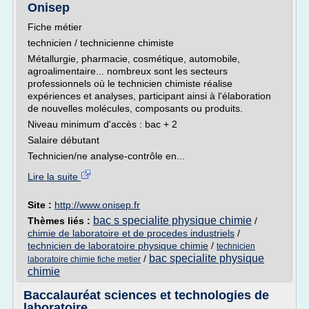
Onisep
Fiche métier
technicien / technicienne chimiste
Métallurgie, pharmacie, cosmétique, automobile,
agroalimentaire... nombreux sont les secteurs
professionnels où le technicien chimiste réalise
expériences et analyses, participant ainsi à l'élaboration
de nouvelles molécules, composants ou produits.
Niveau minimum d'accès : bac + 2
Salaire débutant
Technicien/ne analyse-contrôle en...
Lire la suite
Site :
http://www.onisep.fr
bac s specialite physique chimie
Thèmes liés :
/
chimie de laboratoire et de procedes industriels
/
technicien de laboratoire physique chimie
/
technicien
bac specialite physique
/
laboratoire chimie fiche metier
chimie
Baccalauréat sciences et technologies de
laboratoire ...