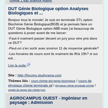
chimie 1 bac science maths
DUT Génie Biologique option Analyses
Biologiques et ...
Bonjour tous le monde! Je suis en terminale STL option
Biochimie Génie Biologique(BGB) et je pensais faire un
DUT Génie Biologique option ABB mais j'ai beaucoup de
questions à poser avant de me lancer:
-Faut-il vraiment passer devant un jury pour etre pris dans
ce DUT?
-Peut-on s'en sortir avec environ 11 de moyenne générale?
-Les horaires de cours sont ils vraiment de 8hà 19h? si oui
est...
Lire la suite
Site :
http://forums.studyrama.com
Thèmes liés :
/
cours de
cours chimie dut genie biologique
physique chimie terminale stl
/
/
physique chimie terminale stl bgb
emploi du temps dut chimie lyon
AGROCAMPUS OUEST - Ingénieur en
paysage : Admission