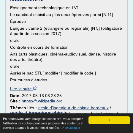
Enseignement technologique en LV1
Le candidat choisit au plus deux épreuves parmi [N 11]
Épreuve
Langue vivante 2 (étrangère ou régionale) [N 5] (obligatoire
à partir de la session 2017)
orale
Contrôle en cours de formation
Arts (arts plastiques, cinéma-audiovisuel, danse, histoire
des arts, théâtre)
orale
Après le bac STL[ modifier | modifier le code ]
Poursuites d'études...
Lire la suite
Date:
2017-05-13 03:23:25
Site :
https://fr.wikipedia.org
Thèmes liés :
ecole d'ingenieur de chimie bordeaux
/
ecole d ingenieur chimie
/
concours de technicien de
En poursuivant votre navigation sur ce site, vous acceptez
laboratoire en physique chimie
/
ecole nationale superieure
X
l'utilisation de cookies pour vous proposer des contenus et
de chimie biologie et physique
/
ecole nationale chimie
services adaptés à vos centres d'intérêts.
En savoir plus
physique biologie