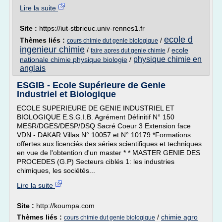
Lire la suite
Site :
https://iut-stbrieuc.univ-rennes1.fr
ecole d
Thèmes liés :
/
cours chimie dut genie biologique
ingenieur chimie
/
/
ecole
faire apres dut genie chimie
physique chimie en
nationale chimie physique biologie
/
anglais
ESGIB - Ecole Supérieure de Genie
Industriel et Biologique
ECOLE SUPERIEURE DE GENIE INDUSTRIEL ET
BIOLOGIQUE E.S.G.I.B. Agrément Définitif N° 150
MESR/DGES/DESP/DSQ Sacré Coeur 3 Extension face
VDN - DAKAR Villas N° 10057 et N° 10179 *Formations
offertes aux licenciés des séries scientifiques et techniques
en vue de l'obtention d'un master * * MASTER GENIE DES
PROCEDES (G.P) Secteurs ciblés 1: les industries
chimiques, les sociétés...
Lire la suite
Site :
http://koumpa.com
Thèmes liés :
/
chimie agro
cours chimie dut genie biologique