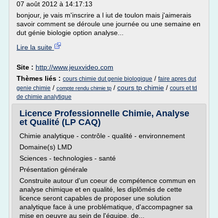
07 août 2012 à 14:17:13
bonjour, je vais m'inscrire a l iut de toulon mais j'aimerais
savoir comment se déroule une journée ou une semaine en
dut génie biologie option analyse...
Lire la suite
Site :
http://www.jeuxvideo.com
Thèmes liés :
/
cours chimie dut genie biologique
faire apres dut
/
/
cours tp chimie
/
genie chimie
cours et td
compte rendu chimie tp
de chimie analytique
Licence Professionnelle Chimie, Analyse
et Qualité (LP CAQ)
Chimie analytique - contrôle - qualité - environnement
Domaine(s) LMD
Sciences - technologies - santé
Présentation générale
Construite autour d'un coeur de compétence commun en
analyse chimique et en qualité, les diplômés de cette
licence seront capables de proposer une solution
analytique face à une problématique, d'accompagner sa
mise en oeuvre au sein de l'équipe, de...