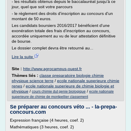
- les résultats obtenus depuis le baccalauréat jusqu'à ce
jour, quel que soit votre parcours
- le règlement des droits d'inscription au concours d'un
montant de 50 euros.
Les candidats boursiers 2016/2017 bénéficient d'une
exonération totale des frais d'inscription au concours,
accordée uniquement au vu de leur attestation définitive
de bourse.
Le dossier complet devra être retourné au...
Lire la suite
Site :
http://www.agrocampus-ouest.fr
Thèmes liés :
classe preparatoire biologie chimie
physique science terre
/
ecole nationale superieure chimie
renes
/
ecole nationale superieure de chimie biologie et
physique
/
/
cours chimie dut genie biologique
ecole nationale
superieure de chimie de montpellier classement
Se préparer au concours véto ... - la-prepa-
concours.com
Expression française (4 heures, coef. 2)
Mathématiques (3 heures, coef. 2)