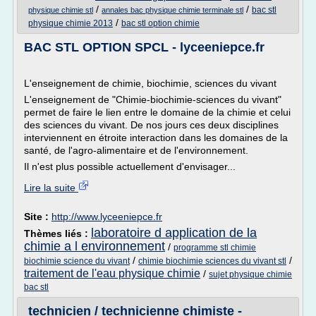
/
/
bac stl
physique chimie stl
annales bac physique chimie terminale stl
/
physique chimie 2013
bac stl option chimie
BAC STL OPTION SPCL - lyceeniepce.fr
L'enseignement de chimie, biochimie, sciences du vivant
L'enseignement de "Chimie-biochimie-sciences du vivant"
permet de faire le lien entre le domaine de la chimie et celui
des sciences du vivant. De nos jours ces deux disciplines
interviennent en étroite interaction dans les domaines de la
santé, de l'agro-alimentaire et de l'environnement.
Il n'est plus possible actuellement d'envisager...
Lire la suite
Site :
http://www.lyceeniepce.fr
laboratoire d application de la
Thèmes liés :
chimie a l environnement
/
programme stl chimie
/
/
biochimie science du vivant
chimie biochimie sciences du vivant stl
traitement de l'eau physique chimie
/
sujet physique chimie
bac stl
technicien / technicienne chimiste -