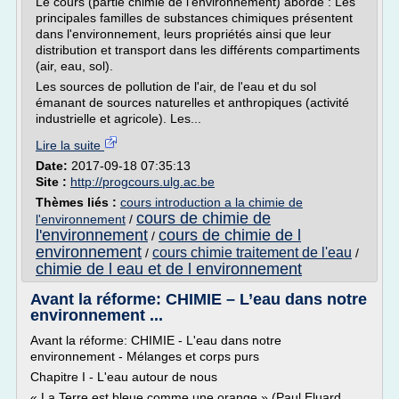
Le cours (partie chimie de l'environnement) aborde : Les
principales familles de substances chimiques présentent
dans l'environnement, leurs propriétés ainsi que leur
distribution et transport dans les différents compartiments
(air, eau, sol).
Les sources de pollution de l'air, de l'eau et du sol
émanant de sources naturelles et anthropiques (activité
industrielle et agricole). Les...
Lire la suite
Date:
2017-09-18 07:35:13
Site :
http://progcours.ulg.ac.be
Thèmes liés :
cours introduction a la chimie de
cours de chimie de
l'environnement
/
l'environnement
cours de chimie de l
/
environnement
cours chimie traitement de l'eau
/
/
chimie de l eau et de l environnement
Avant la réforme: CHIMIE – L’eau dans notre
environnement ...
Avant la réforme: CHIMIE - L'eau dans notre
environnement - Mélanges et corps purs
Chapitre I - L'eau autour de nous
« La Terre est bleue comme une orange » (Paul Eluard,