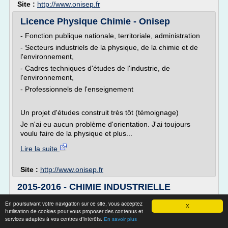
Site :
http://www.onisep.fr
Licence Physique Chimie - Onisep
- Fonction publique nationale, territoriale, administration
- Secteurs industriels de la physique, de la chimie et de
l'environnement,
- Cadres techniques d'études de l'industrie, de
l'environnement,
- Professionnels de l'enseignement
Un projet d'études construit très tôt (témoignage)
Je n'ai eu aucun problème d'orientation. J'ai toujours
voulu faire de la physique et plus...
Lire la suite
Site :
http://www.onisep.fr
2015-2016 - CHIMIE INDUSTRIELLE
Place dans le programme: 1er bloc master
En poursuivant votre navigation sur ce site, vous acceptez
X
l'utilisation de cookies pour vous proposer des contenus et
Langue d'enseignement: Français
services adaptés à vos centres d'intérêts.
En savoir plus
Période de l'année: 2ème quadrimestre