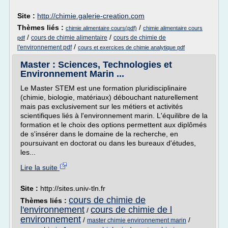
Site :
http://chimie.galerie-creation.com
Thèmes liés :
/
chimie alimentaire cours(pdf)
chimie alimentaire cours
/
/
cours de chimie alimentaire
cours de chimie de
pdf
/
l'environnement pdf
cours et exercices de chimie analytique pdf
Master : Sciences, Technologies et
Environnement Marin ...
Le Master STEM est une formation pluridisciplinaire
(chimie, biologie, matériaux) débouchant naturellement
mais pas exclusivement sur les métiers et activités
scientifiques liés à l'environnement marin. L'équilibre de la
formation et le choix des options permettent aux diplômés
de s'insérer dans le domaine de la recherche, en
poursuivant en doctorat ou dans les bureaux d'études,
les...
Lire la suite
Site :
http://sites.univ-tln.fr
cours de chimie de
Thèmes liés :
l'environnement
cours de chimie de l
/
environnement
/
/
master chimie environnement marin