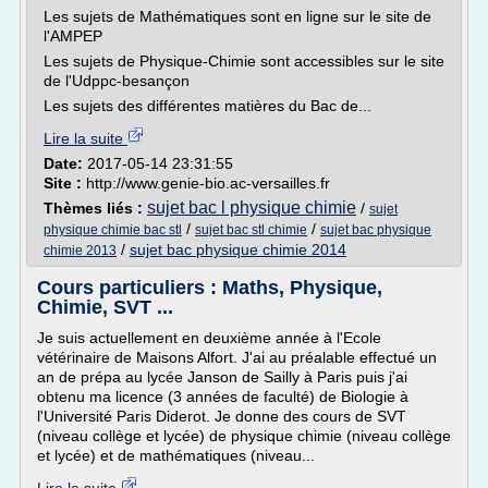
Les sujets de Mathématiques sont en ligne sur le site de
l'AMPEP
Les sujets de Physique-Chimie sont accessibles sur le site
de l'Udppc-besançon
Les sujets des différentes matières du Bac de...
Lire la suite
Date:
2017-05-14 23:31:55
Site :
http://www.genie-bio.ac-versailles.fr
sujet bac l physique chimie
Thèmes liés :
/
sujet
/
/
physique chimie bac stl
sujet bac stl chimie
sujet bac physique
/
sujet bac physique chimie 2014
chimie 2013
Cours particuliers : Maths, Physique,
Chimie, SVT ...
Je suis actuellement en deuxième année à l'Ecole
vétérinaire de Maisons Alfort. J'ai au préalable effectué un
an de prépa au lycée Janson de Sailly à Paris puis j'ai
obtenu ma licence (3 années de faculté) de Biologie à
l'Université Paris Diderot. Je donne des cours de SVT
(niveau collège et lycée) de physique chimie (niveau collège
et lycée) et de mathématiques (niveau...