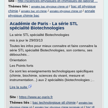
Site :
http://sciences-physiques-et-chimiques-de-laborat ...
Thèmes liés :
/
bac stl physique
annales bac physique chimie stl
chimie
/
/
/
annale
annales bac stl chimie
annales physique chimie stl
physique chimie bac
Académie de Paris - La série STL
spécialité Biotechnologies
La série STL spécialité Biotechnologies
mis à jour le 29/03/13
Toutes les infos pour mieux connaitre et faire connaitre la
série STL spécialité Biotechnologies, son contenu, ses
débouchés...
Orientation
Les Points forts
Ce sont les enseignements technologiques spécifiques
(chimie, biochimie, sciences du vivant, mesure et
instrumentation...) aux 2 spécialités (biotechnologies ;...
Lire la suite
Site :
https://www.ac-paris.fr
Thèmes liés :
bac technologique stl chimie
/
annales bac
/
/
bac stl
physique chimie stl
annales bac physique chimie terminale stl