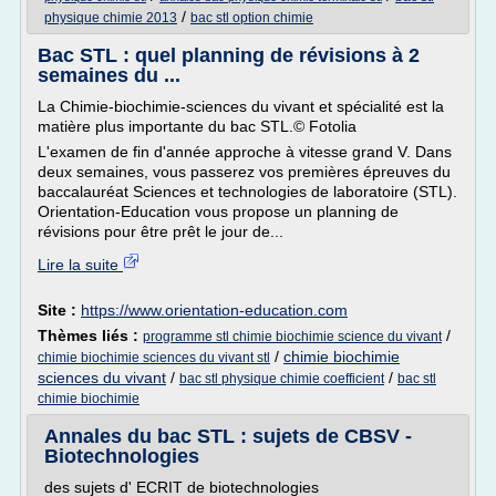
/
physique chimie 2013
bac stl option chimie
Bac STL : quel planning de révisions à 2
semaines du ...
La Chimie-biochimie-sciences du vivant et spécialité est la
matière plus importante du bac STL.© Fotolia
L'examen de fin d'année approche à vitesse grand V. Dans
deux semaines, vous passerez vos premières épreuves du
baccalauréat Sciences et technologies de laboratoire (STL).
Orientation-Education vous propose un planning de
révisions pour être prêt le jour de...
Lire la suite
Site :
https://www.orientation-education.com
Thèmes liés :
/
programme stl chimie biochimie science du vivant
/
chimie biochimie
chimie biochimie sciences du vivant stl
sciences du vivant
/
/
bac stl physique chimie coefficient
bac stl
chimie biochimie
Annales du bac STL : sujets de CBSV -
Biotechnologies
des sujets d' ECRIT de biotechnologies