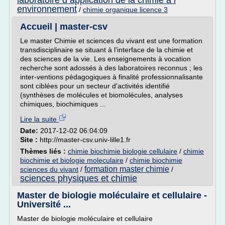
laboratoire d application de la chimie a l
environnement
/
chimie organique licence 3
Accueil | master-csv
Le master Chimie et sciences du vivant est une formation
transdisciplinaire se situant à l'interface de la chimie et
des sciences de la vie. Les enseignements à vocation
recherche sont adossés à des laboratoires reconnus ; les
inter-ventions pédagogiques à finalité professionnalisante
sont ciblées pour un secteur d'activités identifié
(synthèses de molécules et biomolécules, analyses
chimiques, biochimiques ...
Lire la suite
Date:
2017-12-02 06:04:09
Site :
http://master-csv.univ-lille1.fr
Thèmes liés :
chimie biochimie biologie cellulaire
/
chimie
biochimie et biologie moleculaire
/
chimie biochimie
formation master chimie
sciences du vivant
/
/
sciences physiques et chimie
Master de biologie moléculaire et cellulaire -
Université ...
Master de biologie moléculaire et cellulaire