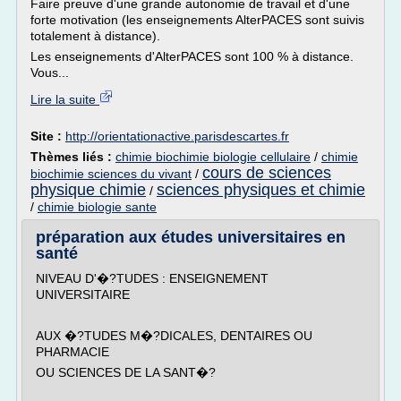
Faire preuve d'une grande autonomie de travail et d'une
forte motivation (les enseignements AlterPACES sont suivis
totalement à distance).
Les enseignements d'AlterPACES sont 100 % à distance.
Vous...
Lire la suite
Site :
http://orientationactive.parisdescartes.fr
Thèmes liés :
chimie biochimie biologie cellulaire
/
chimie
cours de sciences
biochimie sciences du vivant
/
physique chimie
sciences physiques et chimie
/
/
chimie biologie sante
préparation aux études universitaires en
santé
NIVEAU D'�?TUDES : ENSEIGNEMENT
UNIVERSITAIRE
AUX �?TUDES M�?DICALES, DENTAIRES OU
PHARMACIE
OU SCIENCES DE LA SANT�?