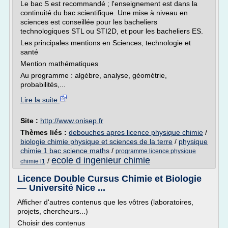
Le bac S est recommandé ; l'enseignement est dans la
continuité du bac scientifique. Une mise à niveau en
sciences est conseillée pour les bacheliers
technologiques STL ou STI2D, et pour les bacheliers ES.
Les principales mentions en Sciences, technologie et
santé
Mention mathématiques
Au programme : algèbre, analyse, géométrie,
probabilités,...
Lire la suite
Site :
http://www.onisep.fr
Thèmes liés :
debouches apres licence physique chimie
/
biologie chimie physique et sciences de la terre
/
physique
chimie 1 bac science maths
/
programme licence physique
ecole d ingenieur chimie
/
chimie l1
Licence Double Cursus Chimie et Biologie
— Université Nice ...
Afficher d'autres contenus que les vôtres (laboratoires,
projets, chercheurs...)
Choisir des contenus