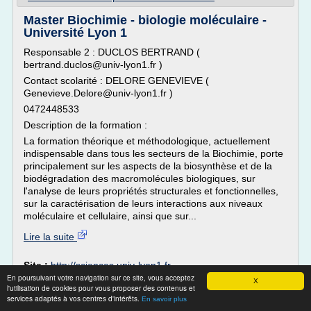
Master Biochimie - biologie moléculaire -
Université Lyon 1
Responsable 2 : DUCLOS BERTRAND (
bertrand.duclos@univ-lyon1.fr )
Contact scolarité : DELORE GENEVIEVE (
Genevieve.Delore@univ-lyon1.fr )
0472448533
Description de la formation :
La formation théorique et méthodologique, actuellement
indispensable dans tous les secteurs de la Biochimie, porte
principalement sur les aspects de la biosynthèse et de la
biodégradation des macromolécules biologiques, sur
l'analyse de leurs propriétés structurales et fonctionnelles,
sur la caractérisation de leurs interactions aux niveaux
moléculaire et cellulaire, ainsi que sur...
Lire la suite
Site :
http://sciences.univ-lyon1.fr
En poursuivant votre navigation sur ce site, vous acceptez
Thèmes liés :
chimie biochimie et biologie moleculaire
/
X
l'utilisation de cookies pour vous proposer des contenus et
laboratoire d
chimie biochimie biologie cellulaire
/
services adaptés à vos centres d'intérêts.
En savoir plus
application de la chimie a l environnement
/