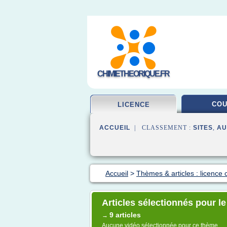
CHIMIETHEORIQUE.FR
CO
LICENCE
ACCUEIL
| CLASSEMENT :
SITES
,
AU
Accueil
>
Thèmes & articles : licence 
Articles sélectionnés pour l
9 articles
→
Aucune vidéo sélectionnée pour ce thème