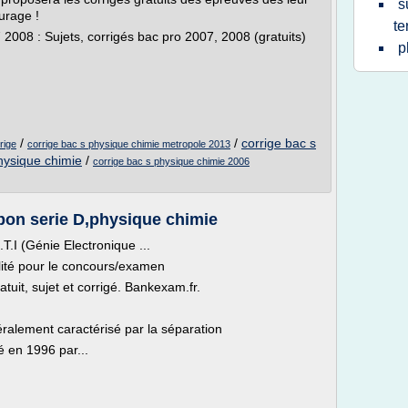
s
urage !
te
 2008 : Sujets, corrigés bac pro 2007, 2008 (gratuits)
p
/
/
corrige bac s
rige
corrige bac s physique chimie metropole 2013
hysique chimie
/
corrige bac s physique chimie 2006
on serie D,physique chimie
T.I (Génie Electronique ...
ité pour le concours/examen
tuit, sujet et corrigé. Bankexam.fr.
ralement caractérisé par la séparation
é en 1996 par...