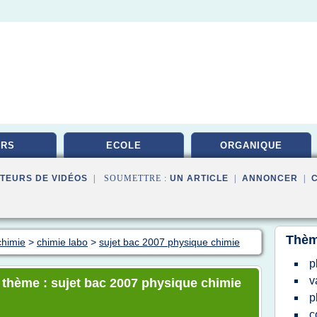
URS
ECOLE
ORGANIQUE
TEURS DE VIDÉOS
| SOUMETTRE :
UN ARTICLE
|
ANNONCER
|
Thèm
chimie
>
chimie labo
>
sujet bac 2007 physique chimie
p
v
e thème : sujet bac 2007 physique chimie
p
c