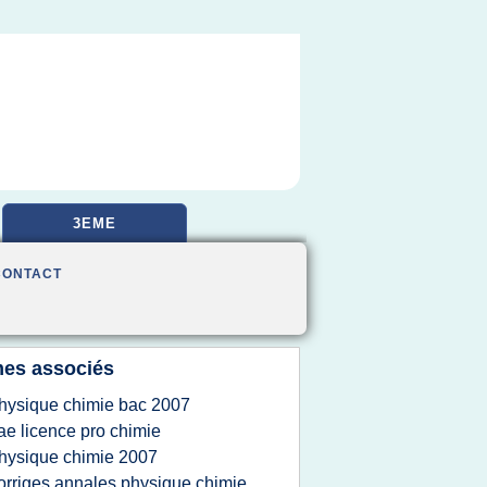
3EME
CONTACT
es associés
hysique chimie bac 2007
ae licence pro chimie
hysique chimie 2007
orriges annales physique chimie