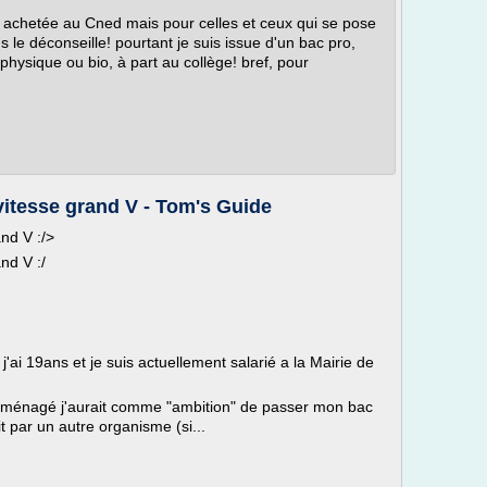
as achetée au Cned mais pour celles et ceux qui se pose
 le déconseille! pourtant je suis issue d'un bac pro,
hysique ou bio, à part au collège! bref, pour
itesse grand V - Tom's Guide
nd V :/>
nd V :/
 j'ai 19ans et je suis actuellement salarié a la Mairie de
aménagé j'aurait comme "ambition" de passer mon bac
t par un autre organisme (si...