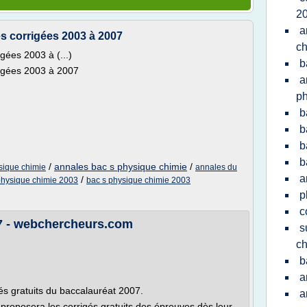
2
a
s corrigées 2003 à 2007
ch
gées 2003 à (...)
b
rigées 2003 à 2007
a
ph
b
b
b
b
/
annales bac s physique chimie
/
sique chimie
annales du
a
/
 physique chimie 2003
bac s physique chimie 2003
p
c
07 - webchercheurs.com
s
ch
b
a
gés gratuits du baccalauréat 2007.
a
roposera les corrigés gratuits des épreuves dès leur