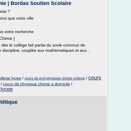
ie | Bordas Soutien Scolaire
imie ?
nsi que votre ville
us votre recherche
Chimie ]
 dès le collège fait partie du socle commun de
discipline, couplée aux mathématiques et aux...
cours
ollege lycee
/
/
cours de prof physique chimie college
/
cours de physique chimie a domicile
/
 lycee
tétique