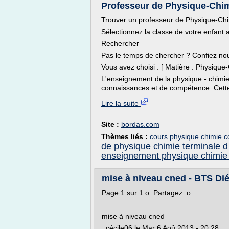
Professeur de Physique-Chim
Trouver un professeur de Physique-Ch
Sélectionnez la classe de votre enfant ai
Rechercher
Pas le temps de chercher ? Confiez no
Vous avez choisi : [ Matière : Physique-
L'enseignement de la physique - chimie
connaissances et de compétence. Cette 
Lire la suite
Site :
bordas.com
Thèmes liés :
cours physique chimie c
de physique chimie terminale d
enseignement physique chimie
mise à niveau cned - BTS Dié
Page 1 sur 1 o Partagez o
mise à niveau cned
cécile06 le Mar 6 Aoû 2013 - 20:28