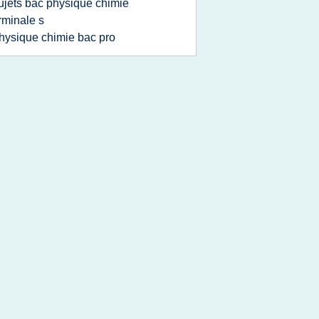
ujets bac physique chimie
rminale s
hysique chimie bac pro