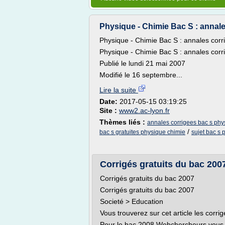
Physique - Chimie Bac S : annale
Physique - Chimie Bac S : annales corri
Physique - Chimie Bac S : annales cor
Publié le lundi 21 mai 2007
Modifié le 16 septembre...
Lire la suite
Date:
2017-05-15 03:19:25
Site :
www2.ac-lyon.fr
Thèmes liés :
annales corrigees bac s phy
/
bac s gratuites physique chimie
sujet bac s
Corrigés gratuits du bac 20
Corrigés gratuits du bac 2007
Corrigés gratuits du bac 2007
Societé > Education
Vous trouverez sur cet article les corri
Pour le bac 2008 Webchercheurs vous p