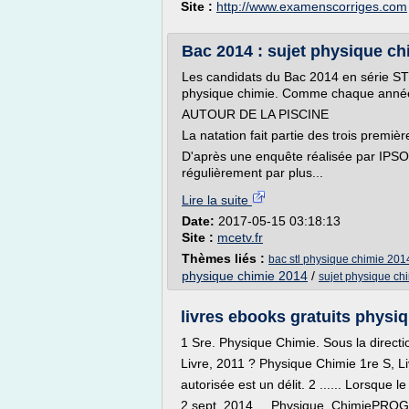
Site :
http://www.examenscorriges.com
Bac 2014 : sujet physique chi
Les candidats du Bac 2014 en série STL
physique chimie. Comme chaque année,
AUTOUR DE LA PISCINE
La natation fait partie des trois premièr
D'après une enquête réalisée par IPSOS
régulièrement par plus...
Lire la suite
Date:
2017-05-15 03:18:13
Site :
mcetv.fr
Thèmes liés :
bac stl physique chimie 201
physique chimie 2014
/
sujet physique chi
livres ebooks gratuits physiq
1 Sre. Physique Chimie. Sous la direct
Livre, 2011 ? Physique Chimie 1re S, L
autorisée est un délit. 2 ...... Lorsque
2 sept. 2014 ... Physique. ChimieP