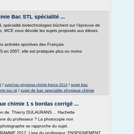
mie Bac STL spécialité ...
 spécialité biotechnologies bûchent sur l'épreuve de
 MCE vous dévoile les sujets proposés aux élèves.
es activités sportives des Français.
 en 2007, elle est pratiquée plus ou moins
/
/
sujet bac
4
sujet bac physique chimie france 2014
/
sujet de bac specialite physique chimie
mie bac stl
ue chimie 1 s bordas corrigé ...
ion de. Thierry DULAURANS ... Hachette
ivre du professeur ? La photocopie non
 le photographe se rapproche du sujet.
ROGRAMME 2012. Livre du professeur. ENSEIGNEMENT