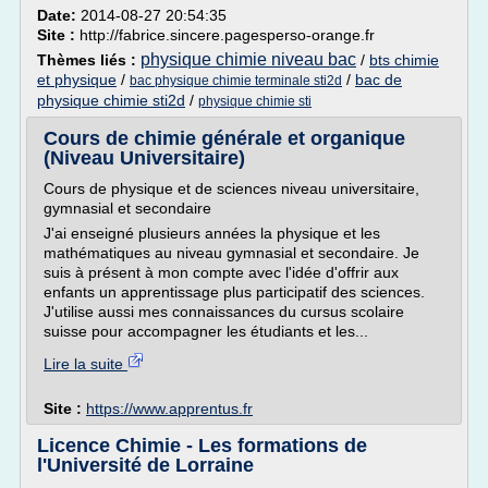
Date:
2014-08-27 20:54:35
Site :
http://fabrice.sincere.pagesperso-orange.fr
physique chimie niveau bac
Thèmes liés :
/
bts chimie
et physique
/
/
bac de
bac physique chimie terminale sti2d
physique chimie sti2d
/
physique chimie sti
Cours de chimie générale et organique
(Niveau Universitaire)
Cours de physique et de sciences niveau universitaire,
gymnasial et secondaire
J'ai enseigné plusieurs années la physique et les
mathématiques au niveau gymnasial et secondaire. Je
suis à présent à mon compte avec l'idée d'offrir aux
enfants un apprentissage plus participatif des sciences.
J'utilise aussi mes connaissances du cursus scolaire
suisse pour accompagner les étudiants et les...
Lire la suite
Site :
https://www.apprentus.fr
Licence Chimie - Les formations de
l'Université de Lorraine