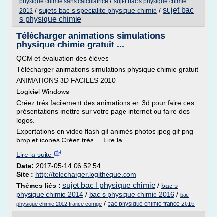
/
physique chimie sans calculatrice
sujet bac s physique chimie
sujet bac
/
sujets bac s specialite physique chimie
/
2013
s physique chimie
Télécharger animations simulations
physique chimie gratuit ...
QCM et évaluation des élèves
Télécharger animations simulations physique chimie gratuit
ANIMATIONS 3D FACILES 2010
Logiciel Windows
Créez trés facilement des animations en 3d pour faire des
présentations mettre sur votre page internet ou faire des
logos.
Exportations en vidéo flash gif animés photos jpeg gif png
bmp et icones Créez trés ... Lire la...
Lire la suite
Date:
2017-05-14 06:52:54
Site :
http://telecharger.logitheque.com
sujet bac l physique chimie
Thèmes liés :
/
bac s
physique chimie 2014
/
bac s physique chimie 2016
/
bac
/
bac physique chimie france 2016
physique chimie 2012 france corrige