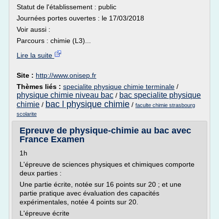
Statut de l'établissement : public
Journées portes ouvertes : le 17/03/2018
Voir aussi :
Parcours : chimie (L3)...
Lire la suite
Site :
http://www.onisep.fr
Thèmes liés :
specialite physique chimie terminale
/
physique chimie niveau bac
bac specialite physique
/
bac l physique chimie
chimie
/
/
faculte chimie strasbourg
scolarite
Epreuve de physique-chimie au bac avec
France Examen
1h
L'épreuve de sciences physiques et chimiques comporte
deux parties :
Une partie écrite, notée sur 16 points sur 20 ; et une
partie pratique avec évaluation des capacités
expérimentales, notée 4 points sur 20.
L'épreuve écrite