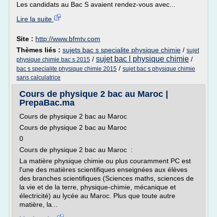
Les candidats au Bac S avaient rendez-vous avec...
Lire la suite
Site :
http://www.bfmtv.com
Thèmes liés :
sujets bac s specialite physique chimie
/
sujet
sujet bac l physique chimie
/
/
physique chimie bac s 2015
/
bac s specialite physique chimie 2015
sujet bac s physique chimie
sans calculatrice
Cours de physique 2 bac au Maroc |
PrepaBac.ma
Cours de physique 2 bac au Maroc
Cours de physique 2 bac au Maroc
0
Cours de physique 2 bac au Maroc :
La matière physique chimie ou plus couramment PC est
l'une des matières scientifiques enseignées aux élèves
des branches scientifiques (Sciences maths, sciences de
la vie et de la terre, physique-chimie, mécanique et
électricité) au lycée au Maroc. Plus que toute autre
matière, la...