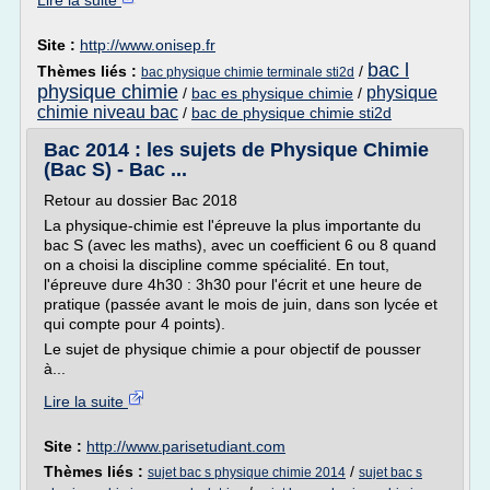
Lire la suite
Site :
http://www.onisep.fr
bac l
Thèmes liés :
/
bac physique chimie terminale sti2d
physique chimie
physique
/
bac es physique chimie
/
chimie niveau bac
/
bac de physique chimie sti2d
Bac 2014 : les sujets de Physique Chimie
(Bac S) - Bac ...
Retour au dossier Bac 2018
La physique-chimie est l'épreuve la plus importante du
bac S (avec les maths), avec un coefficient 6 ou 8 quand
on a choisi la discipline comme spécialité. En tout,
l'épreuve dure 4h30 : 3h30 pour l'écrit et une heure de
pratique (passée avant le mois de juin, dans son lycée et
qui compte pour 4 points).
Le sujet de physique chimie a pour objectif de pousser
à...
Lire la suite
Site :
http://www.parisetudiant.com
Thèmes liés :
/
sujet bac s physique chimie 2014
sujet bac s