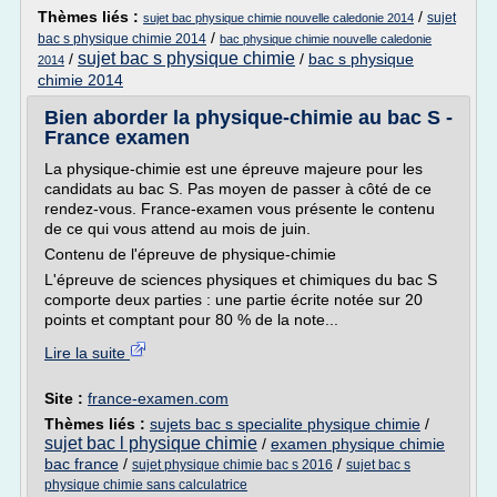
Thèmes liés :
/
sujet
sujet bac physique chimie nouvelle caledonie 2014
/
bac s physique chimie 2014
bac physique chimie nouvelle caledonie
sujet bac s physique chimie
/
/
bac s physique
2014
chimie 2014
Bien aborder la physique-chimie au bac S -
France examen
La physique-chimie est une épreuve majeure pour les
candidats au bac S. Pas moyen de passer à côté de ce
rendez-vous. France-examen vous présente le contenu
de ce qui vous attend au mois de juin.
Contenu de l'épreuve de physique-chimie
L'épreuve de sciences physiques et chimiques du bac S
comporte deux parties : une partie écrite notée sur 20
points et comptant pour 80 % de la note...
Lire la suite
Site :
france-examen.com
Thèmes liés :
sujets bac s specialite physique chimie
/
sujet bac l physique chimie
/
examen physique chimie
bac france
/
/
sujet physique chimie bac s 2016
sujet bac s
physique chimie sans calculatrice