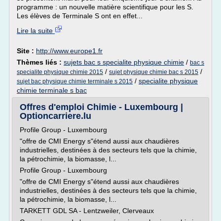
programme : un nouvelle matière scientifique pour les S.
Les élèves de Terminale S ont en effet...
Lire la suite
Site :
http://www.europe1.fr
Thèmes liés :
sujets bac s specialite physique chimie
/
bac s
/
/
specialite physique chimie 2015
sujet physique chimie bac s 2015
/
specialite physique
sujet bac physique chimie terminale s 2015
chimie terminale s bac
Offres d'emploi Chimie - Luxembourg |
Optioncarriere.lu
Profile Group - Luxembourg
"offre de CMI Energy s"étend aussi aux chaudières
industrielles, destinées à des secteurs tels que la chimie,
la pétrochimie, la biomasse, l...
Profile Group - Luxembourg
"offre de CMI Energy s"étend aussi aux chaudières
industrielles, destinées à des secteurs tels que la chimie,
la pétrochimie, la biomasse, l...
TARKETT GDL SA - Lentzweiler, Clerveaux