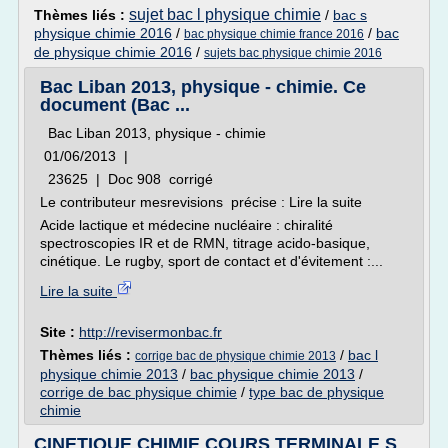
sujet bac l physique chimie
Thèmes liés :
/
bac s
physique chimie 2016
/
/
bac
bac physique chimie france 2016
de physique chimie 2016
/
sujets bac physique chimie 2016
Bac Liban 2013, physique - chimie. Ce
document (Bac ...
Bac Liban 2013, physique - chimie
01/06/2013 |
23625 | Doc 908 corrigé
Le contributeur mesrevisions précise : Lire la suite
Acide lactique et médecine nucléaire : chiralité
spectroscopies IR et de RMN, titrage acido-basique,
cinétique. Le rugby, sport de contact et d'évitement :...
Lire la suite
Site :
http://revisermonbac.fr
Thèmes liés :
/
bac l
corrige bac de physique chimie 2013
physique chimie 2013
/
bac physique chimie 2013
/
corrige de bac physique chimie
/
type bac de physique
chimie
CINETIQUE CHIMIE COURS TERMINALE S