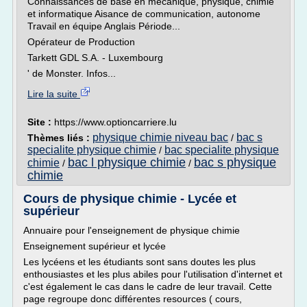
Connaissances de base en mécanique, physique, chimie
et informatique Aisance de communication, autonome
Travail en équipe Anglais Période...
Opérateur de Production
Tarkett GDL S.A. - Luxembourg
' de Monster. Infos...
Lire la suite
Site :
https://www.optioncarriere.lu
physique chimie niveau bac
bac s
Thèmes liés :
/
specialite physique chimie
bac specialite physique
/
bac l physique chimie
bac s physique
chimie
/
/
chimie
Cours de physique chimie - Lycée et
supérieur
Annuaire pour l'enseignement de physique chimie
Enseignement supérieur et lycée
Les lycéens et les étudiants sont sans doutes les plus
enthousiastes et les plus abiles pour l'utilisation d'internet et
c'est également le cas dans le cadre de leur travail. Cette
page regroupe donc différentes resources ( cours,