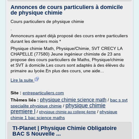
Annonces de cours particuliers à domicile
de physique chimie
Cours particuliers de physique chimie
.
Annonceurs ayant dèjà proposé des cours entre particuliers
durant les derniers mois *
Physique chimie Math, Physique/Chimie, SVT CRECY LA
CHAPELLE (77580) Jeune ingénieur chimiste de 23 ans
propose des cours particuliers de Maths, Physique/chimie
et SVT à domicile.Les cours sont adaptés à des élèves du
primaire au lycée.En plus des cours, une aide...
Lire la suite
Site :
entreparticuliers.com
physique chimie science math
Thèmes liés :
/
bac s svt
physique chimie
specialite physique chimie
/
premiere l
/
/
physique
physique chimie au college 4eme
chimie 1 bac science maths
TI-Planet | Physique Chimie Obligatoire
BAC S Nouvelle ...