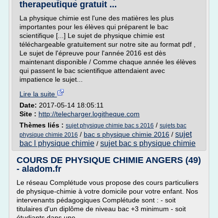
therapeutique gratuit ...
La physique chimie est l'une des matières les plus
importantes pour les élèves qui préparent le bac
scientifique [...] Le sujet de physique chimie est
téléchargeable gratuitement sur notre site au format pdf ,
Le sujet de l'épreuve pour l'année 2016 est dès
maintenant disponible / Comme chaque année les élèves
qui passent le bac scientifique attendaient avec
impatience le sujet...
Lire la suite
Date:
2017-05-14 18:05:11
Site :
http://telecharger.logitheque.com
Thèmes liés :
/
sujet physique chimie bac s 2016
sujets bac
sujet
/
bac s physique chimie 2016
/
physique chimie 2016
bac l physique chimie
sujet bac s physique chimie
/
COURS DE PHYSIQUE CHIMIE ANGERS (49)
- aladom.fr
Le réseau Complétude vous propose des cours particuliers
de physique-chimie à votre domicile pour votre enfant. Nos
intervenants pédagogiques Complétude sont : - soit
titulaires d'un diplôme de niveau bac +3 minimum - soit
étudiants dans une...