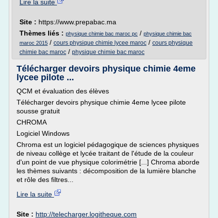
Lire la suite
Site :
https://www.prepabac.ma
Thèmes liés :
/
physique chimie bac maroc pc
physique chimie bac
/
/
cours physique chimie lycee maroc
cours physique
maroc 2015
/
chimie bac maroc
physique chimie bac maroc
Télécharger devoirs physique chimie 4eme
lycee pilote ...
QCM et évaluation des élèves
Télécharger devoirs physique chimie 4eme lycee pilote
sousse gratuit
CHROMA
Logiciel Windows
Chroma est un logiciel pédagogique de sciences physiques
de niveau collège et lycée traitant de l'étude de la couleur
d'un point de vue physique colorimétrie [...] Chroma aborde
les thèmes suivants : décomposition de la lumière blanche
et rôle des filtres...
Lire la suite
Site :
http://telecharger.logitheque.com