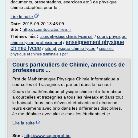
documents, présentations, exercices etc ) de physique
chimie adaptées pour le...
Lire la suite
Date:
2015-09-20 13:46:09
Site :
http://scientocratie.free.fr
Thèmes liés :
/
cours physique
cours physique chimie lycee pdf
enseignement physique
chimie lycee professionnel
/
chimie lycee
/
site physique chimie lycee
/
cours de
physique et chimie terminale s pdf
Cours particuliers de Chimie, annonces de
professeurs ...
Prof de Mathématique Physique Chimie Informatique a
courcelles et Trazegnies et partout dans le hainaut
Cours de mathématique physique chimie et informatique
a courcelles et trazegnies a tous les niveaux et dans tout
le hainaut. Tous mes élèves et etudiants ont décroché
leurs examens avec brio dans les différentes disciplines.
Je me déplace avec plaisir chez les étudiants et je...
Lire la suite
Site :
http://www.superprof.be