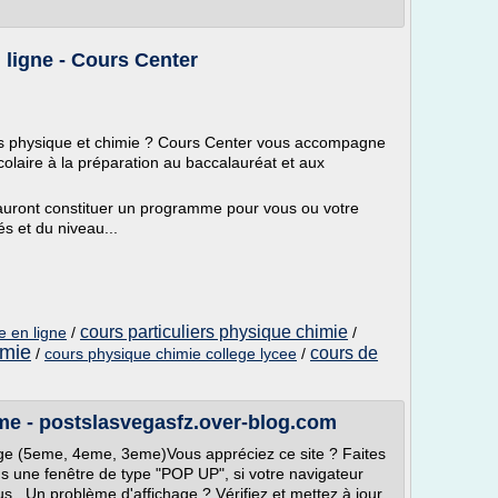
ligne - Cours Center
ces physique et chimie ? Cours Center vous accompagne
olaire à la préparation au baccalauréat et aux
uront constituer un programme pour vous ou votre
és et du niveau...
cours particuliers physique chimie
e en ligne
/
/
imie
cours de
/
cours physique chimie college lycee
/
e - postslasvegasfz.over-blog.com
ege (5eme, 4eme, 3eme)Vous appréciez ce site ? Faites
ans une fenêtre de type "POP UP", si votre navigateur
us.. Un problème d'affichage ? Vérifiez et mettez à jour