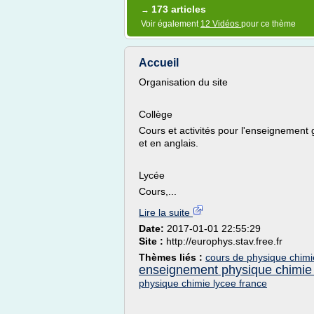
173 articles
→
Voir également
12 Vidéos
pour ce thème
Accueil
Organisation du site
Collège
Cours et activités pour l'enseignement 
et en anglais.
Lycée
Cours,...
Lire la suite
Date:
2017-01-01 22:55:29
Site :
http://europhys.stav.free.fr
Thèmes liés :
cours de physique chimi
enseignement physique chimie
physique chimie lycee france