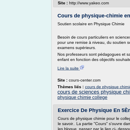
Site :
http://www.yakeo.com
Cours de physique-chimie en 
Soutien scolaire en Physique Chimie
Besoin de cours particuliers en scien
pour une remise à niveau, du soutien sc
examens supérieurs.
Nos professeurs sont pédagogues et sa
enfant en fonction des objectifs souhait
Lire la suite
Site :
cours-center.com
Thèmes liés :
cours de physique chimi
cours de sciences physique ch
physique chimie college
Exercice De Physique En 5Èm
Cours de physique chimie pour le coll
le savoir.. La partie "Cours" s'ouvre d
les bloque, passez par le lien ci- desso