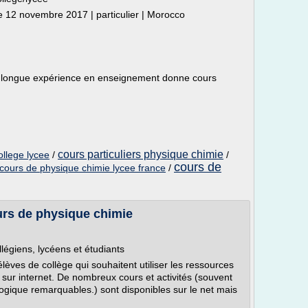
 12 novembre 2017 | particulier | Morocco
e longue expérience en enseignement donne cours
cours particuliers physique chimie
ollege lycee
/
/
cours de
cours de physique chimie lycee france
/
ours de physique chimie
légiens, lycéens et étudiants
lèves de collège qui souhaitent utiliser les ressources
sur internet. De nombreux cours et activités (souvent
gogique remarquables.) sont disponibles sur le net mais