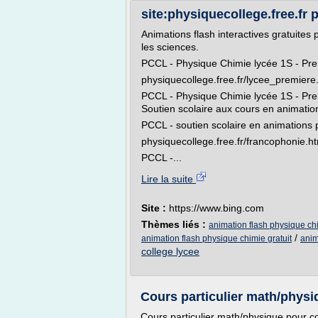
site:physiquecollege.free.fr p
Animations flash interactives gratuites p
les sciences.
PCCL - Physique Chimie lycée 1S - Prem
physiquecollege.free.fr/lycee_premiere
PCCL - Physique Chimie lycée 1S - Prem
Soutien scolaire aux cours en animation
PCCL - soutien scolaire en animations 
physiquecollege.free.fr/francophonie.h
PCCL -...
Lire la suite
Site :
https://www.bing.com
Thèmes liés :
animation flash physique ch
/
animation flash physique chimie gratuit
anim
college lycee
Cours particulier math/physiq
Cours particulier math/physique pour co