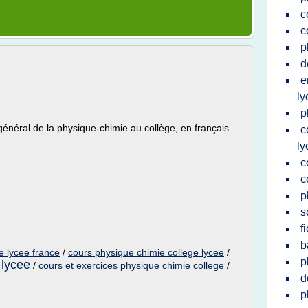
c
c
p
d
e
ly
p
général de la physique-chimie au collège, en français
c
ly
c
c
p
s
f
b
e lycee france
/
cours physique chimie college lycee
/
p
 lycee
/
cours et exercices physique chimie college
/
d
p