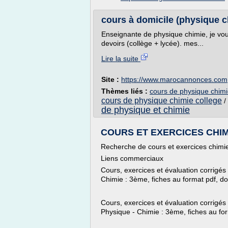
cours à domicile (physique ch
Enseignante de physique chimie, je vou
devoirs (collège + lycée). mes...
Lire la suite
Site :
https://www.marocannonces.com
Thèmes liés :
cours de physique chimi
cours de physique chimie college
/
de physique et chimie
COURS ET EXERCICES CHIMIE
Recherche de cours et exercices chimi
Liens commerciaux
Cours, exercices et évaluation corrigés
Chimie : 3ème, fiches au format pdf, doc
Cours, exercices et évaluation corrigés
Physique - Chimie : 3ème, fiches au form