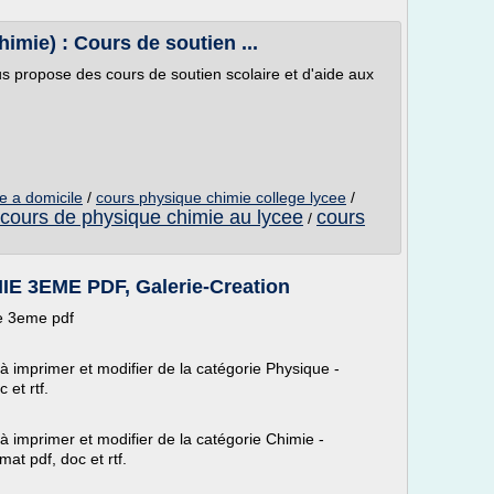
imie) : Cours de soutien ...
s propose des cours de soutien scolaire et d'aide aux
e a domicile
/
cours physique chimie college lycee
/
cours de physique chimie au lycee
cours
/
 3EME PDF, Galerie-Creation
e 3eme pdf
 à imprimer et modifier de la catégorie Physique -
 et rtf.
 à imprimer et modifier de la catégorie Chimie -
at pdf, doc et rtf.