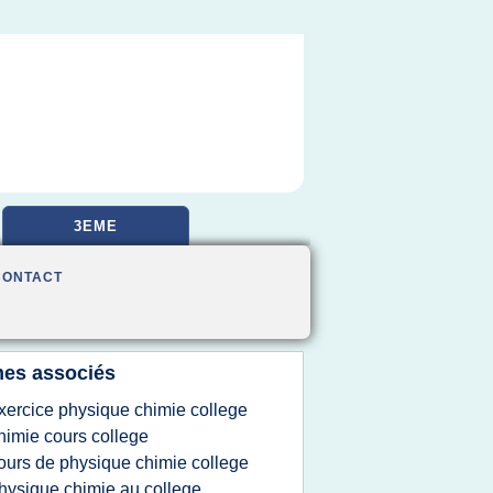
3EME
CONTACT
es associés
xercice physique chimie college
himie cours college
ours de physique chimie college
hysique chimie au college