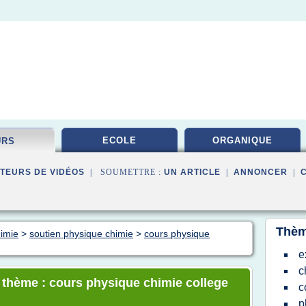
ECOLE
ORGANIQUE
URS
TEURS DE VIDÉOS
| SOUMETTRE :
UN ARTICLE
|
ANNONCER
|
Thèm
himie
>
soutien physique chimie
>
cours physique
e
c
e thème : cours physique chimie college
c
p