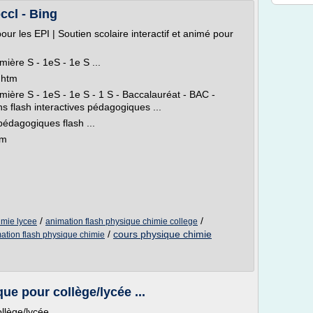
ccl - Bing
our les EPI | Soutien scolaire interactif et animé pour
ière S - 1eS - 1e S ...
.htm
ière S - 1eS - 1e S - 1 S - Baccalauréat - BAC -
s flash interactives pédagogiques ...
pédagogiques flash ...
tm
/
/
imie lycee
animation flash physique chimie college
/
cours physique chimie
ation flash physique chimie
ue pour collège/lycée ...
llège/lycée