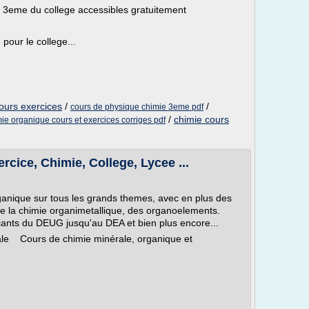
u 3eme du college accessibles gratuitement
pour le college...
ours exercices
/
/
cours de physique chimie 3eme pdf
/
chimie cours
ie organique cours et exercices corriges pdf
rcice, Chimie, College, Lycee ...
nique sur tous les grands themes, avec en plus des
e la chimie organimetallique, des organoelements.
diants du DEUG jusqu'au DEA et bien plus encore...
rale Cours de chimie minérale, organique et