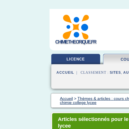
CHIMIETHEORIQUE.FR
LICENCE
CO
ACCUEIL
| CLASSEMENT :
SITES
,
AU
Accueil
>
Thèmes & articles : cours c
chimie college lycee
Articles sélectionnés pour l
lycee