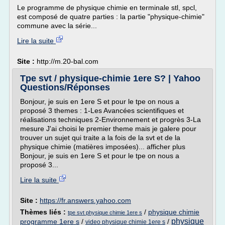
Le programme de physique chimie en terminale stl, spcl,
est composé de quatre parties : la partie "physique-chimie"
commune avec la série...
Lire la suite
Site :
http://m.20-bal.com
Tpe svt / physique-chimie 1ere S? | Yahoo
Questions/Réponses
Bonjour, je suis en 1ere S et pour le tpe on nous a
proposé 3 themes : 1-Les Avancées scientifiques et
réalisations techniques 2-Environnement et progrès 3-La
mesure J'ai choisi le premier theme mais je galere pour
trouver un sujet qui traite a la fois de la svt et de la
physique chimie (matières imposées)... afficher plus
Bonjour, je suis en 1ere S et pour le tpe on nous a
proposé 3...
Lire la suite
Site :
https://fr.answers.yahoo.com
Thèmes liés :
/
physique chimie
tpe svt physique chimie 1ere s
physique
programme 1ere s
/
/
video physique chimie 1ere s