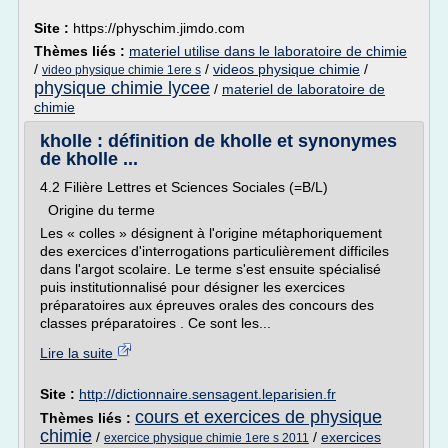
Site :
https://physchim.jimdo.com
Thèmes liés :
materiel utilise dans le laboratoire de chimie
/
/
videos physique chimie
/
video physique chimie 1ere s
physique chimie lycee
/
materiel de laboratoire de
chimie
kholle : définition de kholle et synonymes
de kholle ...
4.2 Filière Lettres et Sciences Sociales (=B/L)
Origine du terme
Les « colles » désignent à l'origine métaphoriquement
des exercices d'interrogations particulièrement difficiles
dans l'argot scolaire. Le terme s'est ensuite spécialisé
puis institutionnalisé pour désigner les exercices
préparatoires aux épreuves orales des concours des
classes préparatoires . Ce sont les...
Lire la suite
Site :
http://dictionnaire.sensagent.leparisien.fr
cours et exercices de physique
Thèmes liés :
chimie
/
/
exercices
exercice physique chimie 1ere s 2011