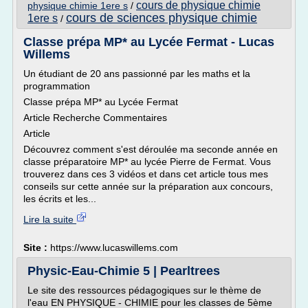
cours de physique chimie
physique chimie 1ere s
/
cours de sciences physique chimie
1ere s
/
Classe prépa MP* au Lycée Fermat - Lucas
Willems
Un étudiant de 20 ans passionné par les maths et la
programmation
Classe prépa MP* au Lycée Fermat
Article Recherche Commentaires
Article
Découvrez comment s'est déroulée ma seconde année en
classe préparatoire MP* au lycée Pierre de Fermat. Vous
trouverez dans ces 3 vidéos et dans cet article tous mes
conseils sur cette année sur la préparation aux concours,
les écrits et les...
Lire la suite
Site :
https://www.lucaswillems.com
Physic-Eau-Chimie 5 | Pearltrees
Le site des ressources pédagogiques sur le thème de
l'eau EN PHYSIQUE - CHIMIE pour les classes de 5ème