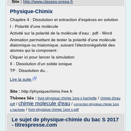
Site :
http://www.classes-prepa.fr
Physique-Chimix
Chapitre 4 : Dissolution et extraction d'espèces en solution
I - Polarité d'une molécule
Activité sur la polarité de la molécule d'eau : pdf - Word
Animation permettant de tester la polarité d'une molécule
diatomique ou triatomique, suivant l'électronégativité des
atomes qui la composent :
Cliquer ici pour lancer la simulation
II - Dissolution d'un solide ionique
TP : Dissolution du...
Lire la suite
Site :
http://physiquechimix.free.fr
Thèmes liés :
/
livre physique chimie 1ere s hachette
chimie d'eau
chimie molecule d'eau
/
/
pdf
correction physique chimie 1ere
/
livre physique chimie 1ere s pdf
s hachette
Le sujet de physique-chimie du bac S 2017
- titrespresse.com