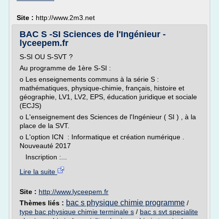
Site :
http://www.2m3.net
BAC S -SI Sciences de l'Ingénieur -
lyceepem.fr
S-SI OU S-SVT ?
Au programme de 1ère S-SI :
o Les enseignements communs à la série S :
mathématiques, physique-chimie, français, histoire et
géographie, LV1, LV2, EPS, éducation juridique et sociale
(ECJS)
o L'enseignement des Sciences de l'Ingénieur ( SI ) , à la
place de la SVT.
o L'option ICN : Informatique et création numérique .
Nouveauté 2017
Inscription :...
Lire la suite
Site :
http://www.lyceepem.fr
bac s physique chimie programme
Thèmes liés :
/
type bac physique chimie terminale s
/
bac s svt specialite