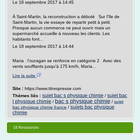
Le 18 septembre 2017 à 14:45
À Saint-Martin, la reconstruction a débuté Sur l'île de
Saint-Martin, la vie essaye de repartir petit à petit.
Presque aucun commerce ne peut ouvrir mais un
supermarché accueille à nouveau les clients. Les
habitants font...
Le 18 septembre 2017 à 14:44
Maria : l'ouragan se renforce en catégorie 2 Avec des
vents soufflants jusqu'à 175 km/h, Maria...
Lire la suite
Site :
https://www.titrespresse.com
sujet bac s physique chimie
sujet bac
Thèmes liés :
/
bac s physique chimie
l physique chimie
/
/
sujet
sujets bac physique
bac physique chimie france
/
chimie
18 Ressources