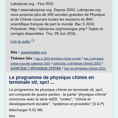
Labolycee.org - Flux RSS
Http:/ www.labolycee.org. Depuis 2003, Labolycee.org
vous propose plus de 400 annales gratuites de Physique
et de Chimie couvrant toutes les sessions du BAC
scientifique français de part le monde. Bac S 2016
Polynésie. Http:/ labolycee.org/menugeo.php? Sujets et
corrigés disponibles. Thu, 09 Jun 2016...
Lire la suite
Site :
pageinsider.org
Thèmes liés :
/
bac s 2003 physique chimie corrige
bac s physique
/
/
sujet bac s physique chimie 2003
chimie nouvelle caledonie 2003
sujet bac l physique chimie
/
bac es physique chimie 2011
Le programme de physique chimie en
terminale stl, spcl ...
Le programme de physique chimie en terminale stl, spcl,
est composé de quatre parties : la partie "physique-chimie"
commune avec la série sti2D, "ondes", "chimie et
développement durable", "systèmes et procédés" (S & P).
télécharger 0.52 Mb.
titre