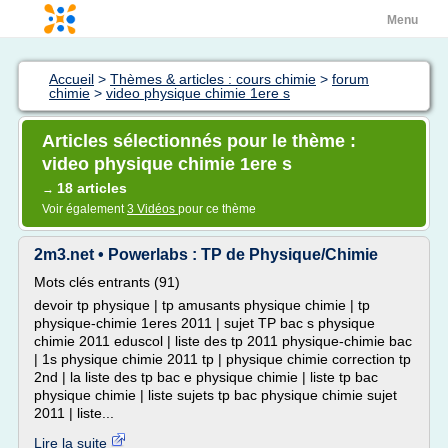
Menu
Accueil
>
Thèmes & articles : cours chimie
>
forum
chimie
>
video physique chimie 1ere s
Articles sélectionnés pour le thème :
video physique chimie 1ere s
18 articles
→
Voir également
3 Vidéos
pour ce thème
2m3.net • Powerlabs : TP de Physique/Chimie
Mots clés entrants (91)
devoir tp physique | tp amusants physique chimie | tp
physique-chimie 1eres 2011 | sujet TP bac s physique
chimie 2011 eduscol | liste des tp 2011 physique-chimie bac
| 1s physique chimie 2011 tp | physique chimie correction tp
2nd | la liste des tp bac e physique chimie | liste tp bac
physique chimie | liste sujets tp bac physique chimie sujet
2011 | liste...
Lire la suite