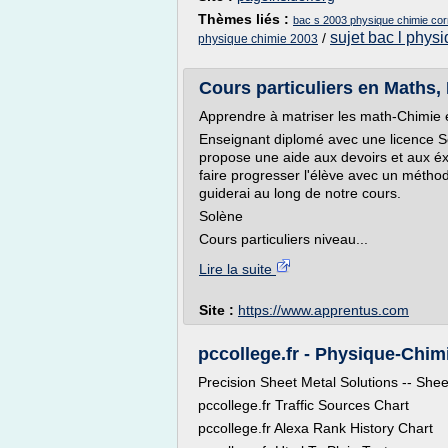
Thèmes liés :
bac s 2003 physique chimie cor
sujet bac l phys
/
physique chimie 2003
Cours particuliers en Maths, 
Apprendre à matriser les math-Chimie e
Enseignant diplomé avec une licence Sc
propose une aide aux devoirs et aux é
faire progresser l'élève avec un métho
guiderai au long de notre cours.
Solène
Cours particuliers niveau...
Lire la suite
Site :
https://www.apprentus.com
pccollege.fr - Physique-Chimi
Precision Sheet Metal Solutions -- Shee
pccollege.fr Traffic Sources Chart
pccollege.fr Alexa Rank History Chart