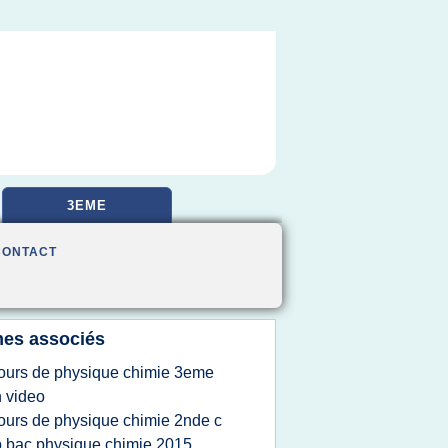
3EME
CONTACT
es associés
ours de physique chimie 3eme
 video
ours de physique chimie 2nde c
p bac physique chimie 2015