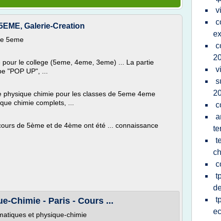
v
c
ME, Galerie-Creation
ex
ie 5eme
c
2
 pour le college (5eme, 4eme, 3eme) ... La partie
v
pe "POP UP", ...
s
20
s de physique chimie pour les classes de 5eme 4eme
que chimie complets, ...
c
a
cours de 5ème et de 4ème ont été ... connaissance
te
t
ch
c
t
d
t
e-Chimie - Paris - Cours ...
e
matiques et physique-chimie