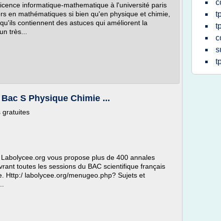
c
licence informatique-mathematique à l'université paris
ers en mathématiques si bien qu'en physique et chimie,
t
 qu'ils contiennent des astuces qui améliorent la
t
n très...
c
s
t
Bac S Physique Chimie ...
 gratuites
, Labolycee.org vous propose plus de 400 annales
rant toutes les sessions du BAC scientifique français
. Http:/ labolycee.org/menugeo.php? Sujets et
..