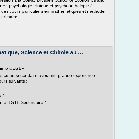
gestion à la Solvay Brussels School of Economics and
 en psychologie clinique et psychopathologie à
ne des cours particuliers en mathématiques et méthode
primaire,...
atique, Science et Chimie au ...
Chimie CEGEP
ence au secondaire avec une grande expérience
ours suivants :
e 4
nement STE Secondaire 4