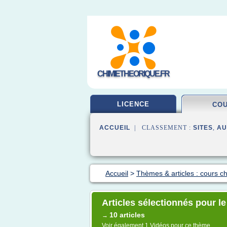
CHIMIETHEORIQUE.FR
LICENCE
CO
ACCUEIL
| CLASSEMENT :
SITES
,
AU
Accueil
>
Thèmes & articles : cours c
Articles sélectionnés pour l
10 articles
→
Voir également
1 Vidéos
pour ce thème