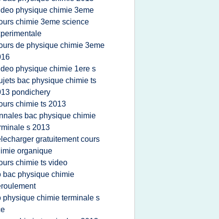
ideo physique chimie 3eme
ours chimie 3eme science
perimentale
ours de physique chimie 3eme
016
ideo physique chimie 1ere s
ujets bac physique chimie ts
13 pondichery
ours chimie ts 2013
nnales bac physique chimie
rminale s 2013
elecharger gratuitement cours
imie organique
ours chimie ts video
p bac physique chimie
eroulement
p physique chimie terminale s
ce