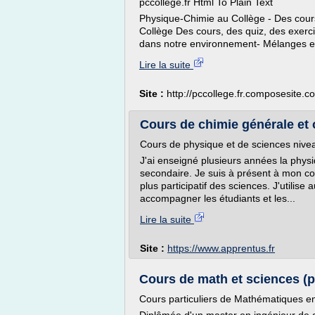
pccollege.fr Html To Plain Text
Physique-Chimie au Collège - Des cours
Collège Des cours, des quiz, des exerc
dans notre environnement- Mélanges et
Lire la suite
Site :
http://pccollege.fr.composesite.c
Cours de chimie générale et 
Cours de physique et de sciences nivea
J'ai enseigné plusieurs années la phys
secondaire. Je suis à présent à mon co
plus participatif des sciences. J'utilis
accompagner les étudiants et les...
Lire la suite
Site :
https://www.apprentus.fr
Cours de math et sciences (ph
Cours particuliers de Mathématiques en