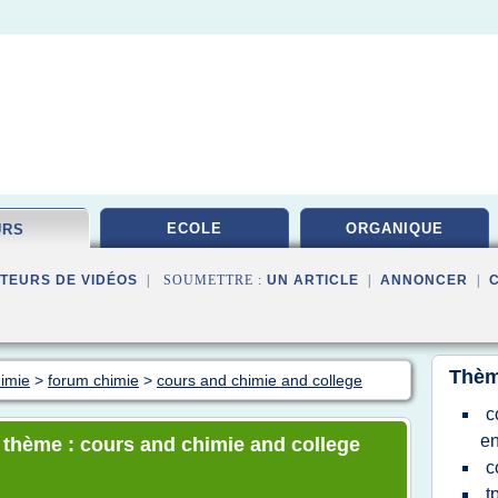
ECOLE
ORGANIQUE
URS
TEURS DE VIDÉOS
| SOUMETTRE :
UN ARTICLE
|
ANNONCER
|
Thèm
himie
>
forum chimie
>
cours and chimie and college
c
en
e thème : cours and chimie and college
c
t