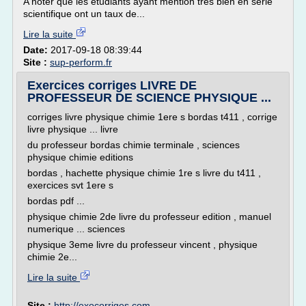
A noter que les étudiants ayant mention très bien en série
scientifique ont un taux de...
Lire la suite
Date:
2017-09-18 08:39:44
Site :
sup-perform.fr
Exercices corriges LIVRE DE
PROFESSEUR DE SCIENCE PHYSIQUE ...
corriges livre physique chimie 1ere s bordas t411 , corrige
livre physique ... livre
du professeur bordas chimie terminale , sciences
physique chimie editions
bordas , hachette physique chimie 1re s livre du t411 ,
exercices svt 1ere s
bordas pdf ...
physique chimie 2de livre du professeur edition , manuel
numerique ... sciences
physique 3eme livre du professeur vincent , physique
chimie 2e...
Lire la suite
Site :
http://exocorriges.com