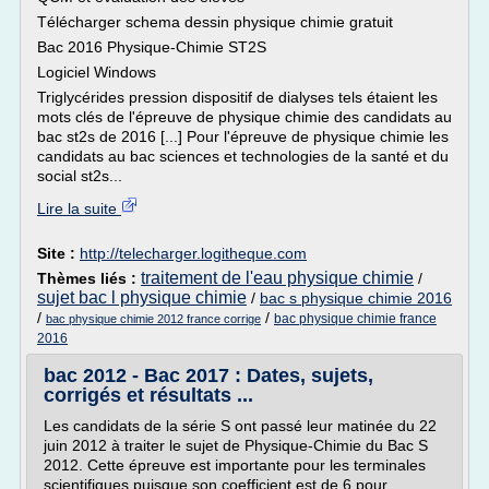
Télécharger schema dessin physique chimie gratuit
Bac 2016 Physique-Chimie ST2S
Logiciel Windows
Triglycérides pression dispositif de dialyses tels étaient les
mots clés de l'épreuve de physique chimie des candidats au
bac st2s de 2016 [...] Pour l'épreuve de physique chimie les
candidats au bac sciences et technologies de la santé et du
social st2s...
Lire la suite
Site :
http://telecharger.logitheque.com
traitement de l'eau physique chimie
Thèmes liés :
/
sujet bac l physique chimie
/
bac s physique chimie 2016
/
/
bac physique chimie france
bac physique chimie 2012 france corrige
2016
bac 2012 - Bac 2017 : Dates, sujets,
corrigés et résultats ...
Les candidats de la série S ont passé leur matinée du 22
juin 2012 à traiter le sujet de Physique-Chimie du Bac S
2012. Cette épreuve est importante pour les terminales
scientifiques puisque son coefficient est de 6 pour