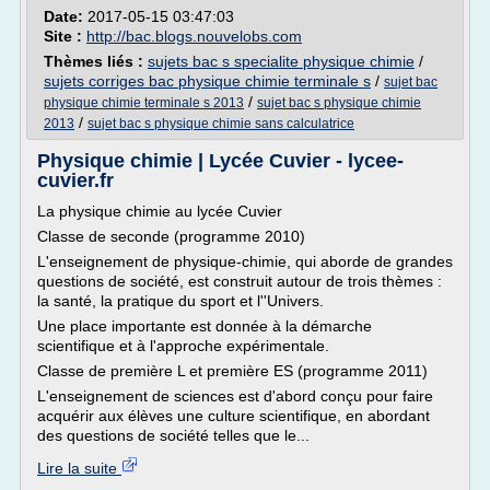
Date:
2017-05-15 03:47:03
Site :
http://bac.blogs.nouvelobs.com
Thèmes liés :
sujets bac s specialite physique chimie
/
sujets corriges bac physique chimie terminale s
/
sujet bac
/
physique chimie terminale s 2013
sujet bac s physique chimie
/
2013
sujet bac s physique chimie sans calculatrice
Physique chimie | Lycée Cuvier - lycee-
cuvier.fr
La physique chimie au lycée Cuvier
Classe de seconde (programme 2010)
L'enseignement de physique-chimie, qui aborde de grandes
questions de société, est construit autour de trois thèmes :
la santé, la pratique du sport et l''Univers.
Une place importante est donnée à la démarche
scientifique et à l'approche expérimentale.
Classe de première L et première ES (programme 2011)
L'enseignement de sciences est d'abord conçu pour faire
acquérir aux élèves une culture scientifique, en abordant
des questions de société telles que le...
Lire la suite