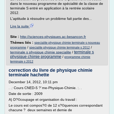
dans le nouveau programme de spécialité de la classe de
terminale S entré en application à la rentrée scolaire
2012.
L'aptitude à résoudre un problème fait partie des...
Lire la suite
Site :
http://sciences-physiques.ac-besancon.fr
Thèmes liés :
specialite physique chimie terminale s nouveau
/
/
programme
specialite physique chimie terminale s 2012
terminale s
terminale s physique chimie specialite
/
physique chimie programme
/
programme chimie
terminale s 2012
correction du livre de physique chimie
terminale hachette
December 14, 2012, 10:11 pm
. .: Cours CNED-5 ?¨me-Physique-Chimie. :. .
Date de sortie : 2009
A) D?©coupage et organisation du travail :
Le cours est compos?© de 12 s?©quences correspondant
chacune ? deux semaines et demie de