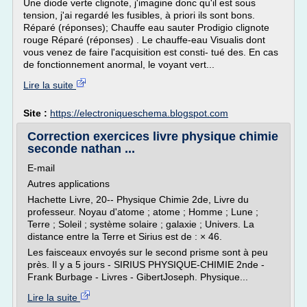
Une diode verte clignote, j'imagine donc qu'il est sous
tension, j'ai regardé les fusibles, à priori ils sont bons.
Réparé (réponses); Chauffe eau sauter Prodigio clignote
rouge Réparé (réponses) . Le chauffe-eau Visualis dont
vous venez de faire l'acquisition est consti- tué des. En cas
de fonctionnement anormal, le voyant vert...
Lire la suite
Site :
https://electroniqueschema.blogspot.com
Correction exercices livre physique chimie
seconde nathan ...
E-mail
Autres applications
Hachette Livre, 20-- Physique Chimie 2de, Livre du
professeur. Noyau d'atome ; atome ; Homme ; Lune ;
Terre ; Soleil ; système solaire ; galaxie ; Univers. La
distance entre la Terre et Sirius est de : × 46.
Les faisceaux envoyés sur le second prisme sont à peu
près. Il y a 5 jours - SIRIUS PHYSIQUE-CHIMIE 2nde -
Frank Burbage - Livres - GibertJoseph. Physique...
Lire la suite