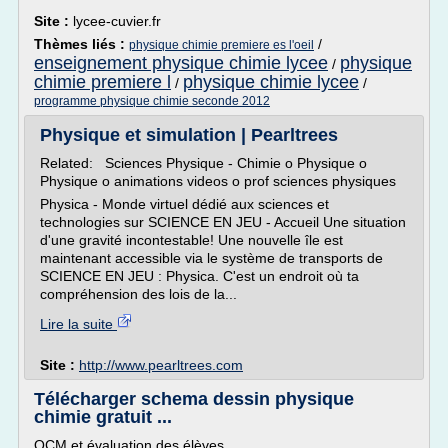
Site :
lycee-cuvier.fr
Thèmes liés :
/
physique chimie premiere es l'oeil
enseignement physique chimie lycee
physique
/
chimie premiere l
physique chimie lycee
/
/
programme physique chimie seconde 2012
Physique et simulation | Pearltrees
Related: Sciences Physique - Chimie o Physique o
Physique o animations videos o prof sciences physiques
Physica - Monde virtuel dédié aux sciences et
technologies sur SCIENCE EN JEU - Accueil Une situation
d'une gravité incontestable! Une nouvelle île est
maintenant accessible via le système de transports de
SCIENCE EN JEU : Physica. C'est un endroit où ta
compréhension des lois de la...
Lire la suite
Site :
http://www.pearltrees.com
Télécharger schema dessin physique
chimie gratuit ...
QCM et évaluation des élèves