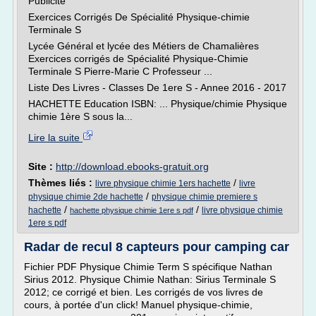
Publicité
Exercices Corrigés De Spécialité Physique-chimie
Terminale S
Lycée Général et lycée des Métiers de Chamalières
Exercices corrigés de Spécialité Physique-Chimie
Terminale S Pierre-Marie C Professeur ...
Liste Des Livres - Classes De 1ere S - Annee 2016 - 2017
HACHETTE Education ISBN: ... Physique/chimie Physique
chimie 1ère S sous la...
Lire la suite
Site :
http://download.ebooks-gratuit.org
Thèmes liés :
/
livre physique chimie 1ers hachette
livre
/
physique chimie 2de hachette
physique chimie premiere s
/
/
hachette
livre physique chimie
hachette physique chimie 1ere s pdf
1ere s pdf
Radar de recul 8 capteurs pour camping car
Fichier PDF Physique Chimie Term S spécifique Nathan
Sirius 2012. Physique Chimie Nathan: Sirius Terminale S
2012; ce corrigé et bien. Les corrigés de vos livres de
cours, à portée d'un click! Manuel physique-chimie,