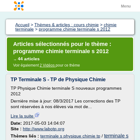
Menu
Accueil
>
Thèmes & articles : cours chimie
>
chimie
terminale
>
programme chimie terminale s 2012
Articles sélectionnés pour le thème :
programme chimie terminale s 2012
44 articles
→
Voir également
2 Vidéos
pour ce thème
TP Terminale S - TP de Physique Chimie
TP Physique Chimie terminale S nouveaux programmes
2012
Dernière mise à jour: 08/3/2017 Les corrections des TP
sont réservées à nos élèves via mot de...
Lire la suite
Date:
2017-05-03 14:04:07
Site :
http://www.labotp.org
terminale s
Thèmes liés :
terminale s physique chimie tp
/