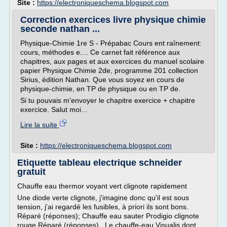
Site :
https://electroniqueschema.blogspot.com
Correction exercices livre physique chimie
seconde nathan ...
Physique-Chimie 1re S - Prépabac Cours ent raînement:
cours, méthodes e.... Ce carnet fait référence aux
chapitres, aux pages et aux exercices du manuel scolaire
papier Physique Chimie 2de, programme 201 collection
Sirius, édition Nathan. Que vous soyez en cours de
physique-chimie, en TP de physique ou en TP de.
Si tu pouvais m'envoyer le chapitre exercice + chapitre
exercice. Salut moi...
Lire la suite
Site :
https://electroniqueschema.blogspot.com
Etiquette tableau electrique schneider
gratuit
Chauffe eau thermor voyant vert clignote rapidement
Une diode verte clignote, j'imagine donc qu'il est sous
tension, j'ai regardé les fusibles, à priori ils sont bons.
Réparé (réponses); Chauffe eau sauter Prodigio clignote
rouge Réparé (réponses) . Le chauffe-eau Visualis dont