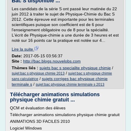
Bac S disponible ...
Les candidats de la série S ont passé leur matinée du 22
juin 2012 à traiter le sujet de Physique-Chimie du Bac S
2012. Cette épreuve est importante pour les terminales
scientifiques puisque son coefficient est de 6 pour
l'enseignement obligatoire ou de 8 pour la spécialité.
L'écrit de Physique-chimie a une durée de 3 heures et est
noté sur 16 points car la pratique est notée sur 4...
Lire la suite
Date:
2017-05-15 03:56:37
Site :
http://bac.blogs.nouvelobs.com
Thèmes liés :
sujets bac s specialite physique chimie
/
/
sujet bac s physique chimie 2013
sujet bac s physique chimie
/
sujets corriges bac physique chimie
sans calculatrice
terminale s
/
sujet bac physique chimie terminale s 2013
Télécharger animations simulations
physique chimie gratuit ...
QCM et évaluation des élèves
Télécharger animations simulations physique chimie gratuit
ANIMATIONS 3D FACILES 2010
Logiciel Windows