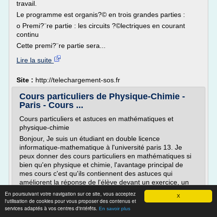
travail.
Le programme est organis?© en trois grandes parties :
o Premi?¨re partie : les circuits ?©lectriques en courant
continu
Cette premi?¨re partie sera...
Lire la suite
Site :
http://telechargement-sos.fr
Cours particuliers de Physique-Chimie -
Paris - Cours ...
Cours particuliers et astuces en mathématiques et
physique-chimie
Bonjour, Je suis un étudiant en double licence
informatique-mathematique à l'université paris 13. Je
peux donner des cours particuliers en mathématiques si
bien qu'en physique et chimie, l'avantage principal de
mes cours c'est qu'ils contiennent des astuces qui
améliorent la réponse de l'élève devant un exercice, un
très...
En poursuivant votre navigation sur ce site, vous acceptez
X
l'utilisation de cookies pour vous proposer des contenus et
Lire la suite
services adaptés à vos centres d'intérêts.
En savoir plus