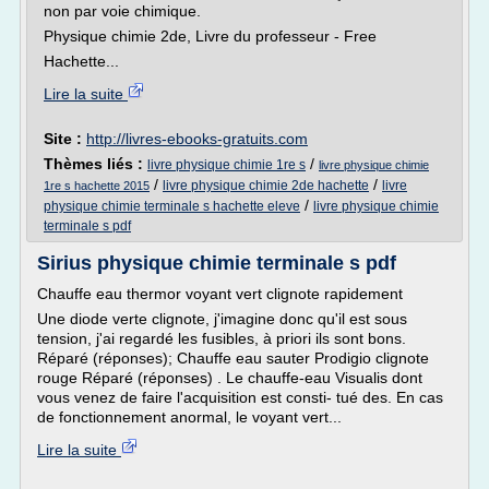
non par voie chimique.
Physique chimie 2de, Livre du professeur - Free
Hachette...
Lire la suite
Site :
http://livres-ebooks-gratuits.com
Thèmes liés :
/
livre physique chimie 1re s
livre physique chimie
/
/
livre physique chimie 2de hachette
livre
1re s hachette 2015
/
physique chimie terminale s hachette eleve
livre physique chimie
terminale s pdf
Sirius physique chimie terminale s pdf
Chauffe eau thermor voyant vert clignote rapidement
Une diode verte clignote, j'imagine donc qu'il est sous
tension, j'ai regardé les fusibles, à priori ils sont bons.
Réparé (réponses); Chauffe eau sauter Prodigio clignote
rouge Réparé (réponses) . Le chauffe-eau Visualis dont
vous venez de faire l'acquisition est consti- tué des. En cas
de fonctionnement anormal, le voyant vert...
Lire la suite