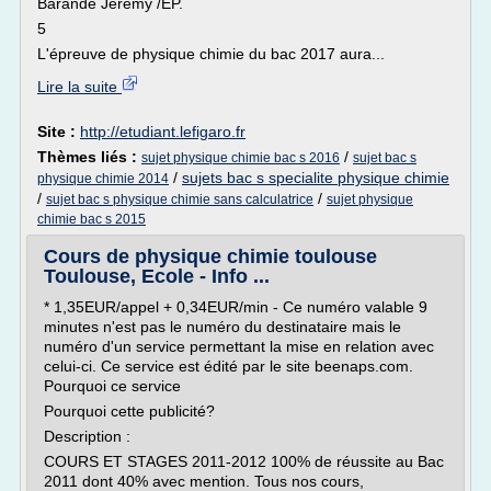
Barande Jérémy /EP.
5
L'épreuve de physique chimie du bac 2017 aura...
Lire la suite
Site :
http://etudiant.lefigaro.fr
Thèmes liés :
/
sujet physique chimie bac s 2016
sujet bac s
/
sujets bac s specialite physique chimie
physique chimie 2014
/
/
sujet bac s physique chimie sans calculatrice
sujet physique
chimie bac s 2015
Cours de physique chimie toulouse
Toulouse, Ecole - Info ...
* 1,35EUR/appel + 0,34EUR/min - Ce numéro valable 9
minutes n'est pas le numéro du destinataire mais le
numéro d'un service permettant la mise en relation avec
celui-ci. Ce service est édité par le site beenaps.com.
Pourquoi ce service
Pourquoi cette publicité?
Description :
COURS ET STAGES 2011-2012 100% de réussite au Bac
2011 dont 40% avec mention. Tous nos cours,