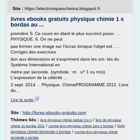
Site :
https://electroniqueschema.blogspot.fr
livres ebooks gratuits physique chimie 1 s
bordas au ...
première S. Ce cours en étant le plus succinct possi- ...
PHYSIQUE. 6. On ne peut
pas former une image sur l'écran lorsque l'objet est .....
Corrigés des exercices.
tion aux dimensions et s'expriment dans les uni- tés du
Système International en
mètre par seconde. (symbole : m · s? 1 ou m/s).
L'expression de la célérité ...
2 sept. 2014 ... Physique. ChimiePROGRAMME 2012. Livre
du...
Lire la suite
Site :
http://livres-ebooks-gratuits.com
Thèmes liés :
/
livre physique chimie nathan 1re s
livre de physique
/
/
livre
chimie 1s bordas 2011
corrige livre physique chimie 1ere s bordas
/
physique chimie terminale s bordas
corrige livre physique chimie
terminale s bordas