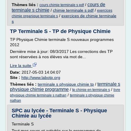
cours de
Thèmes liés :
/
cours chimie terminale s pdf
terminale s chimie
/
chimie terminale s pdf
/
exercices
/
exercices de chimie terminale
chimie organique terminale s
s
TP Terminale S - TP de Physique Chimie
TP Physique Chimie terminale S nouveaux programmes
2012
Dernière mise à jour: 08/3/2017 Les corrections des TP
sont réservées à nos élèves via mot de...
Lire la suite
Date:
2017-05-03 14:04:07
Site :
http://www.labotp.org
terminale s
Thèmes liés :
terminale s physique chimie tp
/
physique chimie programme
/
/
tp chimie en terminale s
livre
/
physique chimie terminale s nathan
terminale s physique chimie
nathan
SPC au lycée - Terminale S - Physique
Chimie au lycée
Terminale S
Tout mes cours et activités sur le programme de