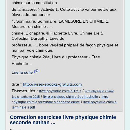
chimie sur la constitution
de la matière. > Activité 1. Cette activité va permettre aux
élèves de mémoriser.
4. Sommaire. Sommaire. LA MESURE EN CHIMIE. 1.
Mesurer en chimie . ...
chimie. 1 chapitre. © Hachette Livre, Chimie 1re S
Collection Durupthy, Livre du
professeur. .... bone végétal préparé de façon physique et
non par voie chimique.
Physique chimie 2de, Livre du professeur - Free
Hachette...
Lire la suite
Site :
http://livres-ebooks-gratuits.com
Thèmes liés :
/
livre physique chimie 1re s
livre physique chimie
/
/
livre physique chimie 2de hachette
livre
1re s hachette 2015
/
physique chimie terminale s hachette eleve
livre physique chimie
terminale s pdf
Correction exercices livre physique chimie
seconde nathan ...