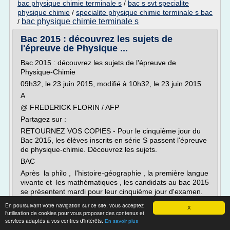
bac physique chimie terminale s
/
bac s svt specialite
physique chimie
/
specialite physique chimie terminale s bac
bac physique chimie terminale s
/
Bac 2015 : découvrez les sujets de
l'épreuve de Physique ...
Bac 2015 : découvrez les sujets de l'épreuve de
Physique-Chimie
09h32, le 23 juin 2015, modifié à 10h32, le 23 juin 2015
A
@ FREDERICK FLORIN / AFP
Partagez sur :
RETOURNEZ VOS COPIES - Pour le cinquième jour du
Bac 2015, les élèves inscrits en série S passent l'épreuve
de physique-chimie. Découvrez les sujets.
BAC
Après la philo , l'histoire-géographie , la première langue
vivante et les mathématiques , les candidats au bac 2015
se présentent mardi pour leur cinquième jour d'examen.
Au programme : un nouvelle matière scientifique pour les
En poursuivant votre navigation sur ce site, vous acceptez
X
S. Les élèves de Terminale S ont en effet...
l'utilisation de cookies pour vous proposer des contenus et
services adaptés à vos centres d'intérêts.
En savoir plus
Lire la suite