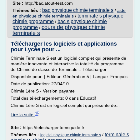
Site :
http://bac.atout-test.com
bac physique chimie terminale s
Thèmes liés :
/
aide
terminale s physique
en physique chimie terminale s
/
chimie programme
bac s physique chimie
/
cours de physique chimie
programme
/
terminale s
Télécharger les logiciels et applications
pour Lycée pour ...
Chimie Terminale S est un logiciel complet qui présente de
manière innovante et interactive la totalité du programme
de Chimie de classe de Terminale... Télécharger
Disponible pour: | Editeur: Génération 5 | Langue: Français
Date de publication: 27/04/10
Chimie 1ère S - Version payante
Total des téléchargements: 0 dans Educatif
Chimie 1ère S est un logiciel complet qui présente de...
Lire la suite
Site :
https://telecharger.tomsguide.fr
terminale s
Thèmes liés :
/
logiciel physique chimie terminale s