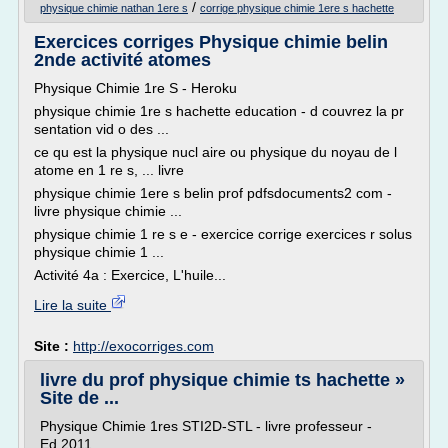
/
physique chimie nathan 1ere s
corrige physique chimie 1ere s hachette
Exercices corriges Physique chimie belin
2nde activité atomes
Physique Chimie 1re S - Heroku
physique chimie 1re s hachette education - d couvrez la pr
sentation vid o des ...
ce qu est la physique nucl aire ou physique du noyau de l
atome en 1 re s, ... livre
physique chimie 1ere s belin prof pdfsdocuments2 com -
livre physique chimie ...
physique chimie 1 re s e - exercice corrige exercices r solus
physique chimie 1 ...
Activité 4a : Exercice, L'huile...
Lire la suite
Site :
http://exocorriges.com
livre du prof physique chimie ts hachette »
Site de ...
Physique Chimie 1res STI2D-STL - livre professeur -
Ed.2011