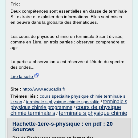
Prix :
Deux compétences sont essentielles en classe de terminale
S : extraire et exploiter des informations. Elles sont mises
en oeuvre dans la globalité des thématiques.
Les cours de physique-chimie en terminale S sont divisés,
comme en 1ère, en trois parties : observer, comprendre et
agir.
La partie « observation » est réservée à l'étude du spectre
des ondes...
Lire la suite
Site :
http://www.educadis.fr
Thèmes liés :
cours specialite physique chimie terminale s
terminale s
le son
/
terminale s physique chimie specialite
/
cours de physique
physique chimie programme
/
chimie terminale s
terminale s physique chimie
/
Hachette-1ere-s-physique : en pdf : 20
Sources