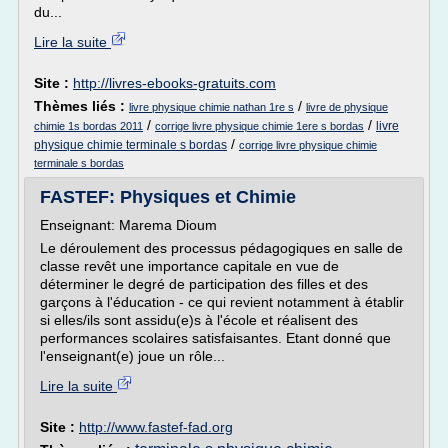
du...
Lire la suite
Site :
http://livres-ebooks-gratuits.com
Thèmes liés :
/
livre physique chimie nathan 1re s
livre de physique
/
/
livre
chimie 1s bordas 2011
corrige livre physique chimie 1ere s bordas
/
physique chimie terminale s bordas
corrige livre physique chimie
terminale s bordas
FASTEF: Physiques et Chimie
Enseignant: Marema Dioum
Le déroulement des processus pédagogiques en salle de
classe revêt une importance capitale en vue de
déterminer le degré de participation des filles et des
garçons à l'éducation - ce qui revient notamment à établir
si elles/ils sont assidu(e)s à l'école et réalisent des
performances scolaires satisfaisantes. Etant donné que
l'enseignant(e) joue un rôle...
Lire la suite
Site :
http://www.fastef-fad.org