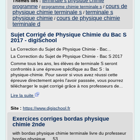
terminale s physique chimie
Thèmes liés :
cours de
programme
/
programme chimie terminale s
/
physique chimie terminale s
terminale s
/
physique chimie
cours de physique chimie
/
terminale d
Sujet Corrigé de Physique Chimie du Bac S
2017 - digiSchool
La Correction du Sujet de Physique Chimie - Bac...
La Correction du Sujet de Physique Chimie - Bac S 2017
Comme tous les ans, les élèves de terminale S seront
confrontés à une épreuve spécifique au Bac S : la
physique-chimie. Pour savoir si vous avez réussi cette
épreuve directement après l'avoir passsée, vous pourrez
télécharger le sujet corrigé grâce à nos professeurs de...
Lire la suite
Site :
https://www.digischool.fr
Exercices corriges bordas physique
chimie 2nde
with bordas physique chimie terminale livre du professeur
bordas physique, ... 53