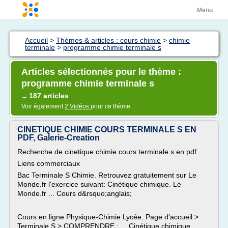
Menu
Accueil
>
Thèmes & articles : cours chimie
>
chimie
terminale
>
programme chimie terminale s
Articles sélectionnés pour le thème :
programme chimie terminale s
187 articles
→
Voir également
2 Vidéos
pour ce thème
CINETIQUE CHIMIE COURS TERMINALE S EN
PDF, Galerie-Creation
Recherche de cinetique chimie cours terminale s en pdf
Liens commerciaux
Bac Terminale S Chimie. Retrouvez gratuitement sur Le
Monde.fr l'exercice suivant: Cinétique chimique. Le
Monde.fr ... Cours d&rsquo;anglais;
Cours en ligne Physique-Chimie Lycée. Page d'accueil >
Terminale S > COMPRENDRE : ... Cinétique chimique.