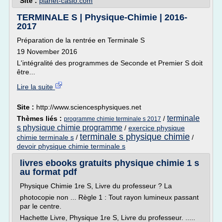
Site :
planet-casio.com
TERMINALE S | Physique-Chimie | 2016-
2017
Préparation de la rentrée en Terminale S
19 November 2016
L'intégralité des programmes de Seconde et Premier S doit
être...
Lire la suite
Site :
http://www.sciencesphysiques.net
terminale
Thèmes liés :
/
programme chimie terminale s 2017
s physique chimie programme
/
exercice physique
terminale s physique chimie
chimie terminale s
/
/
devoir physique chimie terminale s
livres ebooks gratuits physique chimie 1 s
au format pdf
Physique Chimie 1re S, Livre du professeur ? La
photocopie non ... Règle 1 : Tout rayon lumineux passant
par le centre.
Hachette Livre, Physique 1re S, Livre du professeur. .....