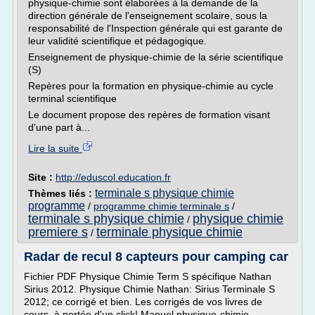
physique-chimie sont élaborées à la demande de la
direction générale de l'enseignement scolaire, sous la
responsabilité de l'Inspection générale qui est garante de
leur validité scientifique et pédagogique.
Enseignement de physique-chimie de la série scientifique
(S)
Repères pour la formation en physique-chimie au cycle
terminal scientifique
Le document propose des repères de formation visant
d'une part à...
Lire la suite
Site :
http://eduscol.education.fr
terminale s physique chimie
Thèmes liés :
programme
/
programme chimie terminale s
/
terminale s physique chimie
physique chimie
/
premiere s
terminale physique chimie
/
Radar de recul 8 capteurs pour camping car
Fichier PDF Physique Chimie Term S spécifique Nathan
Sirius 2012. Physique Chimie Nathan: Sirius Terminale S
2012; ce corrigé et bien. Les corrigés de vos livres de
cours, à portée d'un click! Manuel physique-chimie,