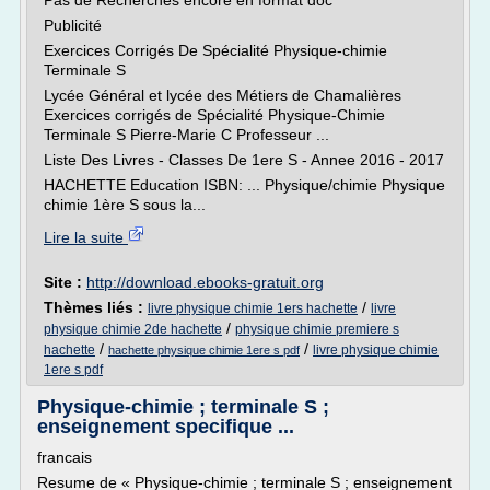
Pas de Recherches encore en format doc
Publicité
Exercices Corrigés De Spécialité Physique-chimie
Terminale S
Lycée Général et lycée des Métiers de Chamalières
Exercices corrigés de Spécialité Physique-Chimie
Terminale S Pierre-Marie C Professeur ...
Liste Des Livres - Classes De 1ere S - Annee 2016 - 2017
HACHETTE Education ISBN: ... Physique/chimie Physique
chimie 1ère S sous la...
Lire la suite
Site :
http://download.ebooks-gratuit.org
Thèmes liés :
/
livre physique chimie 1ers hachette
livre
/
physique chimie 2de hachette
physique chimie premiere s
/
/
hachette
livre physique chimie
hachette physique chimie 1ere s pdf
1ere s pdf
Physique-chimie ; terminale S ;
enseignement specifique ...
francais
Resume de « Physique-chimie ; terminale S ; enseignement