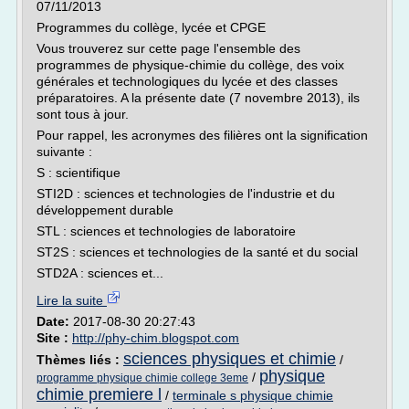
07/11/2013
Programmes du collège, lycée et CPGE
Vous trouverez sur cette page l'ensemble des
programmes de physique-chimie du collège, des voix
générales et technologiques du lycée et des classes
préparatoires. A la présente date (7 novembre 2013), ils
sont tous à jour.
Pour rappel, les acronymes des filières ont la signification
suivante :
S : scientifique
STI2D : sciences et technologies de l'industrie et du
développement durable
STL : sciences et technologies de laboratoire
ST2S : sciences et technologies de la santé et du social
STD2A : sciences et...
Lire la suite
Date:
2017-08-30 20:27:43
Site :
http://phy-chim.blogspot.com
sciences physiques et chimie
Thèmes liés :
/
physique
/
programme physique chimie college 3eme
chimie premiere l
/
terminale s physique chimie