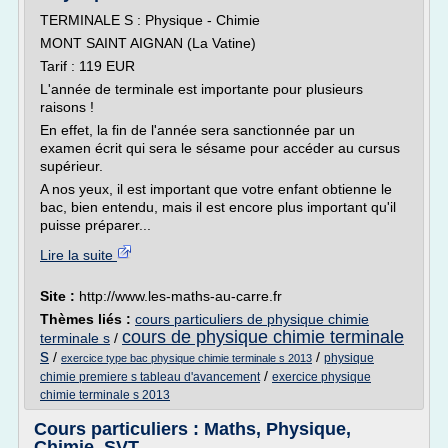
TERMINALE S : Physique - Chimie
MONT SAINT AIGNAN (La Vatine)
Tarif : 119 EUR
L'année de terminale est importante pour plusieurs
raisons !
En effet, la fin de l'année sera sanctionnée par un
examen écrit qui sera le sésame pour accéder au cursus
supérieur.
A nos yeux, il est important que votre enfant obtienne le
bac, bien entendu, mais il est encore plus important qu'il
puisse préparer...
Lire la suite
Site :
http://www.les-maths-au-carre.fr
Thèmes liés :
cours particuliers de physique chimie
cours de physique chimie terminale
terminale s
/
s
/
/
physique
exercice type bac physique chimie terminale s 2013
/
chimie premiere s tableau d'avancement
exercice physique
chimie terminale s 2013
Cours particuliers : Maths, Physique,
Chimie, SVT ...