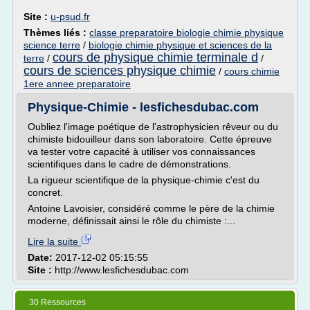
Site :
u-psud.fr
Thèmes liés :
classe preparatoire biologie chimie physique
science terre
/
biologie chimie physique et sciences de la
cours de physique chimie terminale d
terre
/
/
cours de sciences physique chimie
/
cours chimie
1ere annee preparatoire
Physique-Chimie - lesfichesdubac.com
Oubliez l'image poétique de l'astrophysicien rêveur ou du
chimiste bidouilleur dans son laboratoire. Cette épreuve
va tester votre capacité à utiliser vos connaissances
scientifiques dans le cadre de démonstrations.
La rigueur scientifique de la physique-chimie c'est du
concret.
Antoine Lavoisier, considéré comme le père de la chimie
moderne, définissait ainsi le rôle du chimiste :...
Lire la suite
Date:
2017-12-02 05:15:55
Site :
http://www.lesfichesdubac.com
30 Ressources