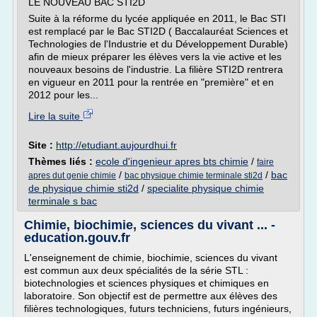
LE NOUVEAU BAC STI2D
Suite à la réforme du lycée appliquée en 2011, le Bac STI
est remplacé par le Bac STI2D ( Baccalauréat Sciences et
Technologies de l'Industrie et du Développement Durable)
afin de mieux préparer les élèves vers la vie active et les
nouveaux besoins de l'industrie. La filière STI2D rentrera
en vigueur en 2011 pour la rentrée en "première" et en
2012 pour les...
Lire la suite
Site :
http://etudiant.aujourdhui.fr
Thèmes liés :
ecole d'ingenieur apres bts chimie
/
faire
/
/
bac
apres dut genie chimie
bac physique chimie terminale sti2d
de physique chimie sti2d
/
specialite physique chimie
terminale s bac
Chimie, biochimie, sciences du vivant ... -
education.gouv.fr
L'enseignement de chimie, biochimie, sciences du vivant
est commun aux deux spécialités de la série STL :
biotechnologies et sciences physiques et chimiques en
laboratoire. Son objectif est de permettre aux élèves des
filières technologiques, futurs techniciens, futurs ingénieurs,