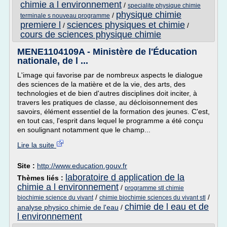
chimie a l environnement
/
specialite physique chimie
physique chimie
/
terminale s nouveau programme
premiere l
sciences physiques et chimie
/
/
cours de sciences physique chimie
MENE1104109A - Ministère de l'Éducation
nationale, de l ...
L'image qui favorise par de nombreux aspects le dialogue
des sciences de la matière et de la vie, des arts, des
technologies et de bien d'autres disciplines doit inciter, à
travers les pratiques de classe, au décloisonnement des
savoirs, élément essentiel de la formation des jeunes. C'est,
en tout cas, l'esprit dans lequel le programme a été conçu
en soulignant notamment que le champ...
Lire la suite
Site :
http://www.education.gouv.fr
laboratoire d application de la
Thèmes liés :
chimie a l environnement
/
programme stl chimie
/
/
biochimie science du vivant
chimie biochimie sciences du vivant stl
chimie de l eau et de
analyse physico chimie de l'eau
/
l environnement