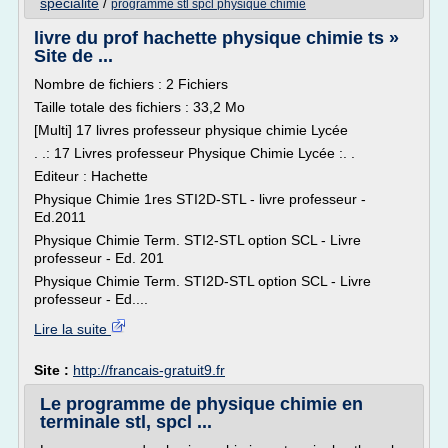
specialite
/
programme stl spcl physique chimie
livre du prof hachette physique chimie ts »
Site de ...
Nombre de fichiers : 2 Fichiers
Taille totale des fichiers : 33,2 Mo
[Multi] 17 livres professeur physique chimie Lycée
. .: 17 Livres professeur Physique Chimie Lycée :. .
Editeur : Hachette
Physique Chimie 1res STI2D-STL - livre professeur -
Ed.2011
Physique Chimie Term. STI2-STL option SCL - Livre
professeur - Ed. 201
Physique Chimie Term. STI2D-STL option SCL - Livre
professeur - Ed....
Lire la suite
Site :
http://francais-gratuit9.fr
Le programme de physique chimie en
terminale stl, spcl ...