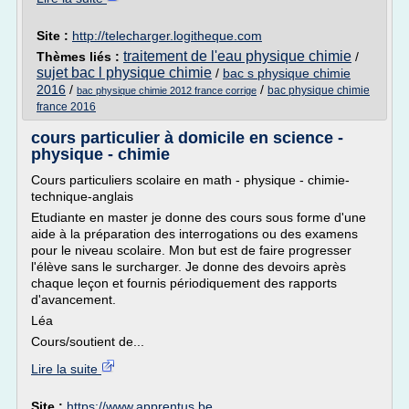
Site :
http://telecharger.logitheque.com
traitement de l'eau physique chimie
Thèmes liés :
/
sujet bac l physique chimie
/
bac s physique chimie
2016
/
/
bac physique chimie
bac physique chimie 2012 france corrige
france 2016
cours particulier à domicile en science -
physique - chimie
Cours particuliers scolaire en math - physique - chimie-
technique-anglais
Etudiante en master je donne des cours sous forme d'une
aide à la préparation des interrogations ou des examens
pour le niveau scolaire. Mon but est de faire progresser
l'élève sans le surcharger. Je donne des devoirs après
chaque leçon et fournis périodiquement des rapports
d'avancement.
Léa
Cours/soutient de...
Lire la suite
Site :
https://www.apprentus.be