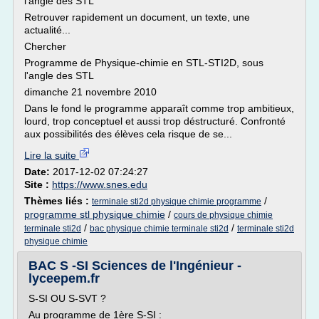
l'angle des STL
Retrouver rapidement un document, un texte, une
actualité...
Chercher
Programme de Physique-chimie en STL-STI2D, sous
l'angle des STL
dimanche 21 novembre 2010
Dans le fond le programme apparaît comme trop ambitieux,
lourd, trop conceptuel et aussi trop déstructuré. Confronté
aux possibilités des élèves cela risque de se...
Lire la suite
Date:
2017-12-02 07:24:27
Site :
https://www.snes.edu
Thèmes liés :
/
terminale sti2d physique chimie programme
programme stl physique chimie
/
cours de physique chimie
/
/
terminale sti2d
bac physique chimie terminale sti2d
terminale sti2d
physique chimie
BAC S -SI Sciences de l'Ingénieur -
lyceepem.fr
S-SI OU S-SVT ?
Au programme de 1ère S-SI :