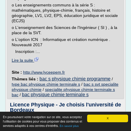
o Les enseignements communs à la série S :
mathématiques, physique-chimie, français, histoire et
géographie, LV1, LV2, EPS, éducation juridique et sociale
(ECJS)
o L'enseignement des Sciences de l'Ingénieur ( SI ) , à la
place de la SVT.
o L'option ICN : Informatique et création numérique .
Nouveauté 2017
Inscription :...
Lire la suite
Site :
http://www.lyceepem.fr
bac s physique chimie programme
Thèmes liés :
/
type bac physique chimie terminale s
/
bac s svt specialite
physique chimie
/
specialite physique chimie terminale s
bac physique chimie terminale s
bac
/
Licence Physique - Je choisis l'université de
Bordeaux
En poursuivant votre navigation sur ce site, vous acceptez
Lieu de la formation
X
l'utilisation de cookies pour vous proposer des contenus et
Vous voulez connaître les propriétés fondamentales de la
services adaptés à vos centres d'intérêts.
En savoir plus
matière ?