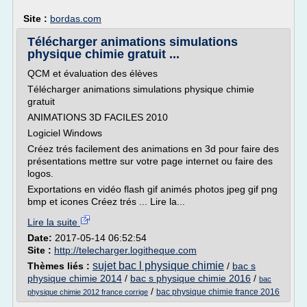
Site :
bordas.com
Télécharger animations simulations
physique chimie gratuit ...
QCM et évaluation des élèves
Télécharger animations simulations physique chimie
gratuit
ANIMATIONS 3D FACILES 2010
Logiciel Windows
Créez trés facilement des animations en 3d pour faire des
présentations mettre sur votre page internet ou faire des
logos.
Exportations en vidéo flash gif animés photos jpeg gif png
bmp et icones Créez trés ... Lire la...
Lire la suite
Date:
2017-05-14 06:52:54
Site :
http://telecharger.logitheque.com
sujet bac l physique chimie
Thèmes liés :
/
bac s
physique chimie 2014
/
bac s physique chimie 2016
/
bac
/
bac physique chimie france 2016
physique chimie 2012 france corrige