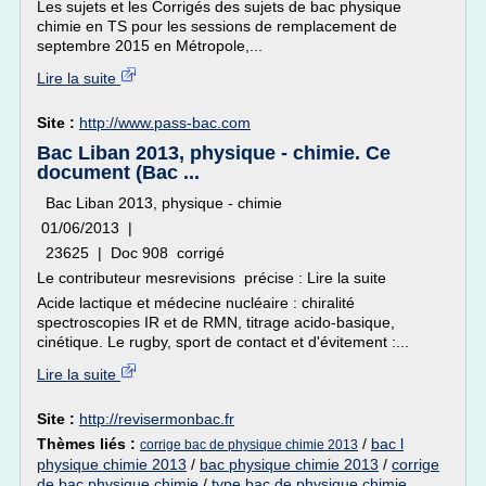
Les sujets et les Corrigés des sujets de bac physique
chimie en TS pour les sessions de remplacement de
septembre 2015 en Métropole,...
Lire la suite
Site :
http://www.pass-bac.com
Bac Liban 2013, physique - chimie. Ce
document (Bac ...
Bac Liban 2013, physique - chimie
01/06/2013 |
23625 | Doc 908 corrigé
Le contributeur mesrevisions précise : Lire la suite
Acide lactique et médecine nucléaire : chiralité
spectroscopies IR et de RMN, titrage acido-basique,
cinétique. Le rugby, sport de contact et d'évitement :...
Lire la suite
Site :
http://revisermonbac.fr
Thèmes liés :
/
bac l
corrige bac de physique chimie 2013
physique chimie 2013
/
bac physique chimie 2013
/
corrige
de bac physique chimie
/
type bac de physique chimie