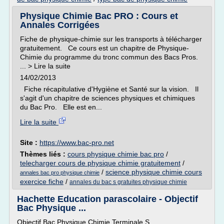
Physique Chimie Bac PRO : Cours et
Annales Corrigées
Fiche de physique-chimie sur les transports à télécharger
gratuitement. Ce cours est un chapitre de Physique-
Chimie du programme du tronc commun des Bacs Pros.
... > Lire la suite
14/02/2013
Fiche récapitulative d'Hygiène et Santé sur la vision. Il
s'agit d'un chapitre de sciences physiques et chimiques
du Bac Pro. Elle est en...
Lire la suite
Site :
https://www.bac-pro.net
Thèmes liés :
cours physique chimie bac pro
/
telecharger cours de physique chimie gratuitement
/
/
science physique chimie cours
annales bac pro physique chimie
exercice fiche
/
annales du bac s gratuites physique chimie
Hachette Education parascolaire - Objectif
Bac Physique ...
Objectif Bac Physique Chimie Terminale S