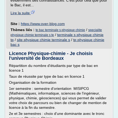
évidemment des connaissances. C'est pour cela que pour
le Bac, il est...
Lire la suite
Site :
https://www.over-blog.com
Thèmes liés :
/
tp bac terminale s physique chimie
specialite
/
terminale s physique chimie
physique chimie terminale s tp
tp
/
site physique chimie terminale s
/
tp physique chimie
bac s
Licence Physique-chimie - Je choisis
l'université de Bordeaux
Répartition du nombre d'étudiants par type de bac en
licence 1
Taux de réussite par type de bac en licence 1
Organisation de la formation
1er semestre : semestre d'orientation MISIPCG
(Mathématiques, informatique, sciences de l'ingénieur,
physique, chimie, géosciences) qui vous permet de valider
votre choix de parcours ou bien de changer de mention de
licence à la fin du semestre.
2e et 3e semestres : choix d'une dominante avec le tronc