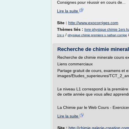
Consignes pour réussir en cours de...
Lire la suite
Site :
http://www.exocorriges.com
Thèmes liés :
livre physique chimie 1ers h
/
1re s
physique chimie premiere s nathan corrige
Recherche de chimie minerale
Recherche de chimie minerale cours exe
Liens commerciaux
Partage gratuit de cours, examens et ex
images/Etudes_superieures/TCT_2_an
Le niveau L1 correspond à la première
de cette année que vous allez apprendre 
La Chimie par le Web Cours - Exercices 
Lire la suite
Site :
http://chimie.galerie-creation.co