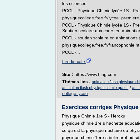
les sciences.
PCCL - Physique Chimie lycée 1S - Prem
physiquecollege.free.fr/lycee_premiere
PCCL - Physique Chimie lycée 1S - Prem
Soutien scolaire aux cours en animation
PCCL - soutien scolaire en animations 
physiquecollege.free.fr/francophonie.h
PCCL -...
Lire la suite
Site :
https://www.bing.com
Thèmes liés :
animation flash physique ch
/
animation flash physique chimie gratuit
anim
college lycee
Exercices corriges Physique 
Physique Chimie 1re S - Heroku
physique chimie 1re s hachette education
ce qu est la physique nucl aire ou physi
physique chimie 1ere s belin prof pdfsd