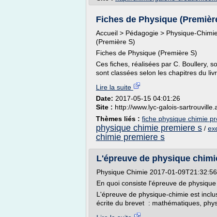
Fiches de Physique (Première 
Accueil > Pédagogie > Physique-Chimie
(Première S)
Fiches de Physique (Première S)
Ces fiches, réalisées par C. Boullery, s
sont classées selon les chapitres du livr
Lire la suite
Date:
2017-05-15 04:01:26
Site :
http://www.lyc-galois-sartrouville.a
Thèmes liés :
fiche physique chimie p
physique chimie premiere s
/
ex
chimie premiere s
L'épreuve de physique chimi
Physique Chimie 2017-01-09T21:32:5
En quoi consiste l'épreuve de physique
L'épreuve de physique-chimie est inclu
écrite du brevet : mathématiques, physi