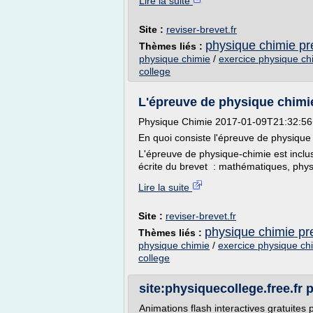
Lire la suite
Site :
reviser-brevet.fr
physique chimie pr
Thèmes liés :
physique chimie
/
exercice physique ch
college
L'épreuve de physique chimie
Physique Chimie 2017-01-09T21:32:5
En quoi consiste l'épreuve de physique
L'épreuve de physique-chimie est inclu
écrite du brevet : mathématiques, physi
Lire la suite
Site :
reviser-brevet.fr
physique chimie pr
Thèmes liés :
physique chimie
/
exercice physique ch
college
site:physiquecollege.free.fr p
Animations flash interactives gratuites p