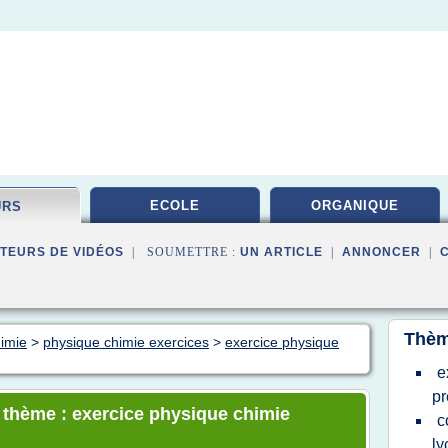
ECOLE
ORGANIQUE
URS
TEURS DE VIDÉOS
| SOUMETTRE :
UN ARTICLE
|
ANNONCER
|
Thèm
himie
>
physique chimie exercices
>
exercice physique
e
pr
e thème : exercice physique chimie
c
ly