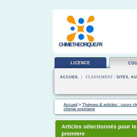
CHIMIETHEORIQUE.FR
LICENCE
CO
ACCUEIL
| CLASSEMENT :
SITES
,
AU
Accueil
>
Thèmes & articles : cours c
chimie premiere
Articles sélectionnés pour l
premiere