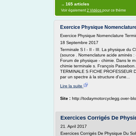
165 articles
→
Voir également
2 Vidéos
pour ce thème
Exercice Physique Nomenclature 
Exercice Physique Nomenclature Termi
18 Septembre 2017
Terminale S I - II - III. La physique du
(source . Nomenclature acide aminés : 
Forum de physique - chimie. Dans le m
chimie terminale s. François Passebon.
TERMINALE S FICHE PROFESSEUR Discip
par un spectre à la structure d'une...
Lire la suite
Site :
http://todaymotorcyclegg.over-b
Exercices Corrigés De Physiq
21. April 2017
Exercices Corrigés De Physique Du Sol