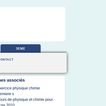
3EME
CONTACT
es associés
xercice physique chimie
emiere s
ours de physique et chimie pour
cee 2010