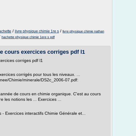
/
/
achette
livre physique chimie 1re s
livre physique chimie nathan
/
hachette physique chimie 1ere s pdf
 cours exercices corriges pdf l1
rcices corriges pdf l1
ercices corrigés pour tous les niveaux. ...
nee/Chimie/minerale/DS2c_2006-07.pdf:
 année de cours en chimie organique. C'est au cours
les notions les ... Exercices ...
- Exercices interactifs Chimie Générale et...
m