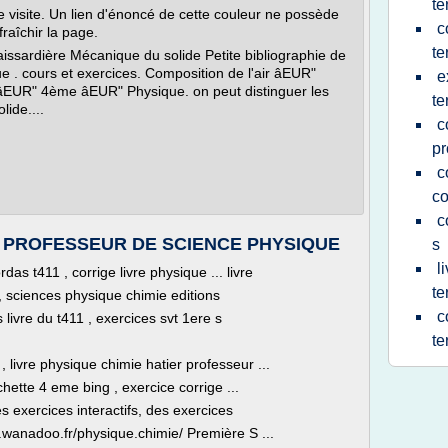
te
 visite. Un lien d'énoncé de cette couleur ne possède
c
raîchir la page.
te
issardière Mécanique du solide Petite bibliographie de
 . cours et exercices. Composition de l'air âEUR"
e
s âEUR" 4ème âEUR" Physique. on peut distinguer les
te
lide....
c
p
c
co
c
 DE PROFESSEUR DE SCIENCE PHYSIQUE
s
l
das t411 , corrige livre physique ... livre
te
, sciences physique chimie editions
c
livre du t411 , exercices svt 1ere s
te
, livre physique chimie hatier professeur ...
hette 4 eme bing , exercice corrige ...
s exercices interactifs, des exercices
so.wanadoo.fr/physique.chimie/ Première S ...