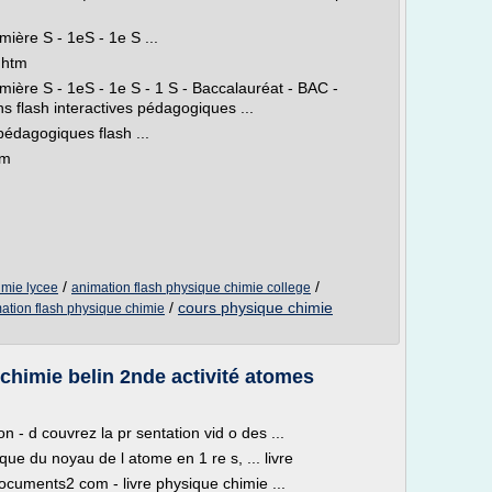
ière S - 1eS - 1e S ...
.htm
ière S - 1eS - 1e S - 1 S - Baccalauréat - BAC -
s flash interactives pédagogiques ...
pédagogiques flash ...
tm
/
/
imie lycee
animation flash physique chimie college
/
cours physique chimie
ation flash physique chimie
chimie belin 2nde activité atomes
 - d couvrez la pr sentation vid o des ...
que du noyau de l atome en 1 re s, ... livre
ocuments2 com - livre physique chimie ...