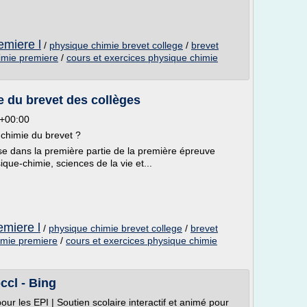
emiere l
/
physique chimie brevet college
/
brevet
imie premiere
/
cours et exercices physique chimie
 du brevet des collèges
6+00:00
 chimie du brevet ?
se dans la première partie de la première épreuve
que-chimie, sciences de la vie et...
emiere l
/
physique chimie brevet college
/
brevet
imie premiere
/
cours et exercices physique chimie
ccl - Bing
our les EPI | Soutien scolaire interactif et animé pour