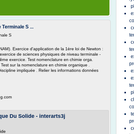
p
e
co
Terminale S ...
c
te
nale S
c
 CNAM). Exercice d'application de la 1ère loi de Newton :
te
exercice de sciences physiques de niveau terminale -
e
ême exercice. Test nomenclature en chimie orga.
pr
 Test sur la nomenclature en chimie organique .
line impliquée . Relier les informations données
e
e
te
p
log.com
c
co
t
ue Du Solide - interarts3j
p
c
ide