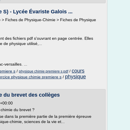
S) - Lycée Évariste Galois ...
 > Fiches de Physique-Chimie > Fiches de Physique
ont des fichiers pdf s'ouvrant en page centrée. Elles
e de physique utilisé,...
c-versailles. ...
cours
remiere s
/
/
physique chimie premiere s pdf
physique
ercice physique chimie premiere s
/
e du brevet des collèges
6+00:00
 chimie du brevet ?
se dans la première partie de la première épreuve
que-chimie, sciences de la vie et...