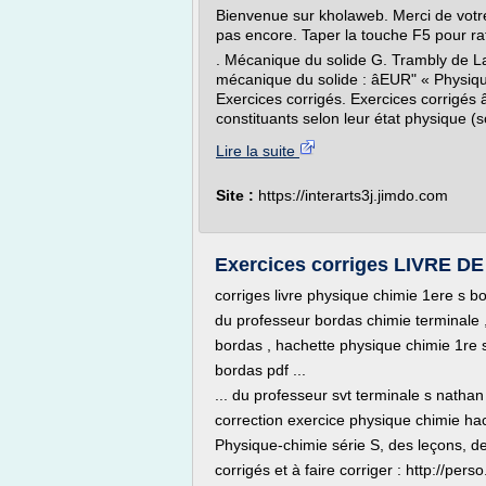
Bienvenue sur kholaweb. Merci de votre
pas encore. Taper la touche F5 pour raf
. Mécanique du solide G. Trambly de La
mécanique du solide : âEUR" « Physique
Exercices corrigés. Exercices corrigé
constituants selon leur état physique (so
Lire la suite
Site :
https://interarts3j.jimdo.com
Exercices corriges LIVRE
corriges livre physique chimie 1ere s bor
du professeur bordas chimie terminale 
bordas , hachette physique chimie 1re s 
bordas pdf ...
... du professeur svt terminale s nathan 
correction exercice physique chimie hac
Physique-chimie série S, des leçons, de
corrigés et à faire corriger : http://per