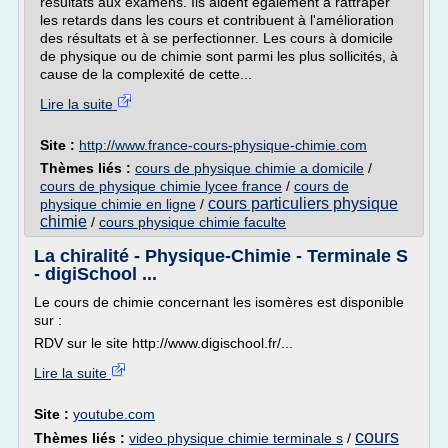
résultats aux examens. Ils aident également à rattraper
les retards dans les cours et contribuent à l'amélioration
des résultats et à se perfectionner. Les cours à domicile
de physique ou de chimie sont parmi les plus sollicités, à
cause de la complexité de cette...
Lire la suite
Site :
http://www.france-cours-physique-chimie.com
Thèmes liés :
cours de physique chimie a domicile
/
cours de physique chimie lycee france
/
cours de
cours particuliers physique
physique chimie en ligne
/
chimie
/
cours physique chimie faculte
La chiralité - Physique-Chimie - Terminale S
- digiSchool ...
Le cours de chimie concernant les isomères est disponible
sur :
RDV sur le site http://www.digischool.fr/...
Lire la suite
Site :
youtube.com
cours
Thèmes liés :
video physique chimie terminale s
/