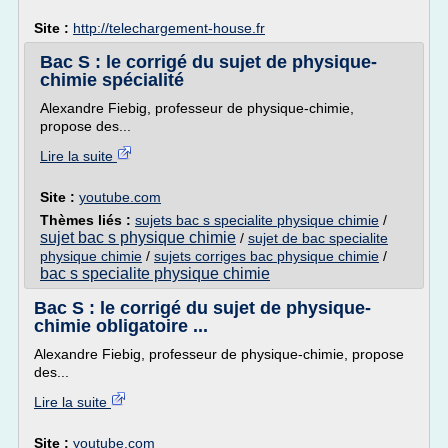
Site :
http://telechargement-house.fr
Bac S : le corrigé du sujet de physique-
chimie spécialité
Alexandre Fiebig, professeur de physique-chimie,
propose des...
Lire la suite
Site :
youtube.com
Thèmes liés :
sujets bac s specialite physique chimie
/
sujet bac s physique chimie
/
sujet de bac specialite
physique chimie
/
sujets corriges bac physique chimie
/
bac s specialite physique chimie
Bac S : le corrigé du sujet de physique-
chimie obligatoire ...
Alexandre Fiebig, professeur de physique-chimie, propose
des...
Lire la suite
Site :
youtube.com