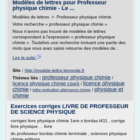
Modèles de lettres pour Professeur
physique chimie - Le ...
Modèles de lettres > Professeur physique chimie
Votre recherche « professeur physique chimie »
Nous n'avons pas trouvé de modèles de lettres
correspondant à l'expression « professeur physique
chimie ». Toutefois une recherche incluant une partie des
mots que vous avez saisis retourne des modèles de...
Lire la suite
Site :
http://modele-lettre.lemonde.fr
professeur physique chimie
Thèmes liés :
/
licence physique
licence physique chimie cours
/
chimie
physique et
/
/
lettre motivation alternance chimie
chimie
Exercices corriges LIVRE DE PROFESSEUR
DE SCIENCE PHYSIQUE
corriges livre physique chimie 1ere s bordas t411 , corrige
livre physique ... livre
du professeur bordas chimie terminale , sciences physique
chimie editions