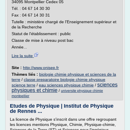
34095 Montpellier Cedex 05
Tél. : 04 67 14 30 30
Fax : 04 67 14 30 31
Tutelle : ministère chargé de l'Enseignement supérieur et
de la Recherche
Statut de l'établissement : public
Classe de mise à niveau post bac
Année...
Lire la suite
Site :
http://www.onisep.fr
Thèmes liés :
biologie chimie physique et sciences de la
terre
/
classe preparatoire biologie chimie physique
sciences
science terre
/
eau sciences physique chimie
/
physiques et chimie
/
universite physique chimie
montpellier
Etudes de Physique | Institut de Physique
de Rennes ...
La licence de Physique s'inscrit dans une offre regroupant
les licences mentions Physique, Chimie, Physique-chimie,
Sciences de la Terre (ST) et Sciences pour l'ingénieur-