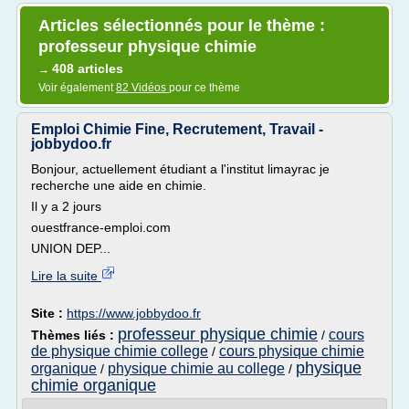
Articles sélectionnés pour le thème :
professeur physique chimie
408 articles
→
Voir également
82 Vidéos
pour ce thème
Emploi Chimie Fine, Recrutement, Travail -
jobbydoo.fr
Bonjour, actuellement étudiant a l'institut limayrac je
recherche une aide en chimie.
Il y a 2 jours
ouestfrance-emploi.com
UNION DEP...
Lire la suite
Site :
https://www.jobbydoo.fr
professeur physique chimie
cours
Thèmes liés :
/
de physique chimie college
cours physique chimie
/
physique
organique
physique chimie au college
/
/
chimie organique