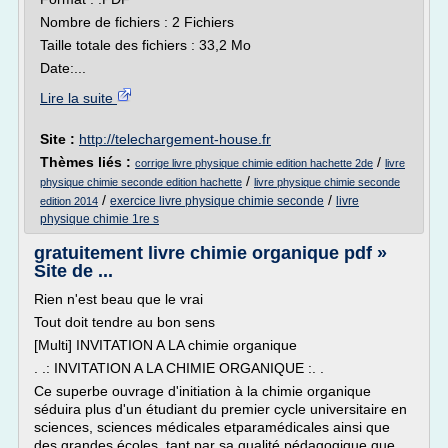
Nombre de fichiers : 2 Fichiers
Taille totale des fichiers : 33,2 Mo
Date:...
Lire la suite
Site :
http://telechargement-house.fr
Thèmes liés :
/
corrige livre physique chimie edition hachette 2de
livre
/
physique chimie seconde edition hachette
livre physique chimie seconde
/
/
exercice livre physique chimie seconde
livre
edition 2014
physique chimie 1re s
gratuitement livre chimie organique pdf »
Site de ...
Rien n'est beau que le vrai
Tout doit tendre au bon sens
[Multi] INVITATION A LA chimie organique
. .: INVITATION A LA CHIMIE ORGANIQUE :. .
Ce superbe ouvrage d'initiation à la chimie organique
séduira plus d'un étudiant du premier cycle universitaire en
sciences, sciences médicales etparamédicales ainsi que
des grandes écoles, tant par sa qualité pédagogique que