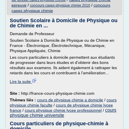
sur dossier capes physique chimie
epreuve
/
/
concours
concours capes physique chimie 2010
capes physique chimie
Soutien Scolaire à Domicile de Physique ou
de Chimie en ...
Demande de Professeur
Soutien Scolaire à Domicile de Physique ou de Chimie en
France - Électronique, Électrotechnique, Mécanique,
Physique Appliquée, Chimie
Les cours particuliers à domicile permettent aux étudiants
de progresser dans leurs études et d'obtenir des bons
résultats aux examens. Ils aident également à rattraper les
retards dans les cours et contribuent à l'amélioration...
Lire la suite
Site :
http://france-cours-physique-chimie.com
Thèmes liés :
cours de physique chimie a domicile
/
cours
physique chimie faculte
/
cours de physique chimie lycee
cours
france
/
cours physique chimie lycee professionnel
/
physique chimie universite
Cours particuliers de physique-chimie à
domicile ...