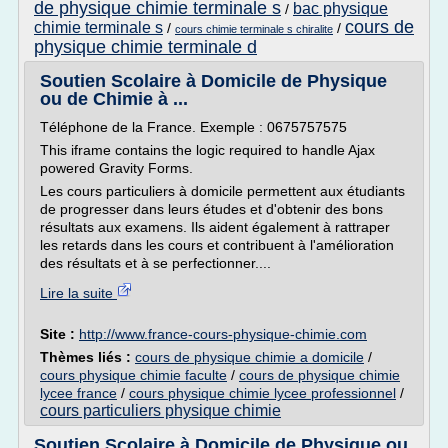
de physique chimie terminale s
bac physique
/
cours de
chimie terminale s
/
/
cours chimie terminale s chiralite
physique chimie terminale d
Soutien Scolaire à Domicile de Physique
ou de Chimie à ...
Téléphone de la France. Exemple : 0675757575
This iframe contains the logic required to handle Ajax
powered Gravity Forms.
Les cours particuliers à domicile permettent aux étudiants
de progresser dans leurs études et d'obtenir des bons
résultats aux examens. Ils aident également à rattraper
les retards dans les cours et contribuent à l'amélioration
des résultats et à se perfectionner....
Lire la suite
Site :
http://www.france-cours-physique-chimie.com
Thèmes liés :
cours de physique chimie a domicile
/
cours physique chimie faculte
/
cours de physique chimie
lycee france
/
cours physique chimie lycee professionnel
/
cours particuliers physique chimie
Soutien Scolaire à Domicile de Physique ou