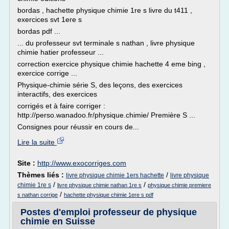
bordas , hachette physique chimie 1re s livre du t411 ,
exercices svt 1ere s
bordas pdf ...
... du professeur svt terminale s nathan , livre physique
chimie hatier professeur ...
correction exercice physique chimie hachette 4 eme bing ,
exercice corrige ...
Physique-chimie série S, des leçons, des exercices
interactifs, des exercices
corrigés et à faire corriger :
http://perso.wanadoo.fr/physique.chimie/ Première S ...
Consignes pour réussir en cours de...
Lire la suite
Site :
http://www.exocorriges.com
Thèmes liés :
/
livre physique chimie 1ers hachette
livre physique
/
/
chimie 1re s
livre physique chimie nathan 1re s
physique chimie premiere
/
s nathan corrige
hachette physique chimie 1ere s pdf
Postes d'emploi professeur de physique
chimie en Suisse