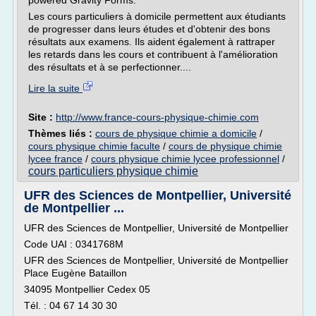
powered Gravity Forms.
Les cours particuliers à domicile permettent aux étudiants
de progresser dans leurs études et d'obtenir des bons
résultats aux examens. Ils aident également à rattraper
les retards dans les cours et contribuent à l'amélioration
des résultats et à se perfectionner....
Lire la suite
Site :
http://www.france-cours-physique-chimie.com
Thèmes liés :
cours de physique chimie a domicile
/
cours physique chimie faculte
/
cours de physique chimie
lycee france
/
cours physique chimie lycee professionnel
/
cours particuliers physique chimie
UFR des Sciences de Montpellier, Université
de Montpellier ...
UFR des Sciences de Montpellier, Université de Montpellier
Code UAI : 0341768M
UFR des Sciences de Montpellier, Université de Montpellier
Place Eugène Bataillon
34095 Montpellier Cedex 05
Tél. : 04 67 14 30 30