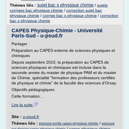
sujet bac s physique chimie
Thèmes liés :
/
sujets
corriges bac physique chimie
/
correction sujet bac
physique chimie
/
corrige bac s physique chimie
/
correction
bac s physique chimie
CAPES Physique-Chimie - Université
Paris-Sud - u-psud.fr
Partager :
Préparation au CAPES externe de sciences physiques et
chimiques
Depuis septembre 2010, la préparation au CAPES de
sciences physiques et chimiques est incluse dans la
seconde année du master de physique PAM et du master
de Chimie, spécialité "formation des professeurs certifiés
de physique et chimie" de la faculté des sciences d'Orsay.
Objectifs pédagogiques
Cette formation...
Lire la suite
Site :
u-psud.fr
Thèmes liés :
/
epreuve ecrite capes physique chimie
epreuve
/
capes physique chimie