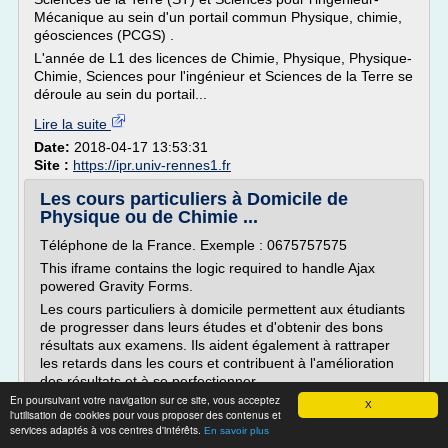
Mécanique au sein d'un portail commun Physique, chimie,
géosciences (PCGS) .
L'année de L1 des licences de Chimie, Physique, Physique-
Chimie, Sciences pour l'ingénieur et Sciences de la Terre se
déroule au sein du portail...
Lire la suite
Date:
2018-04-17 13:53:31
Site :
https://ipr.univ-rennes1.fr
Les cours particuliers à Domicile de
Physique ou de Chimie ...
Téléphone de la France. Exemple : 0675757575
This iframe contains the logic required to handle Ajax
powered Gravity Forms.
Les cours particuliers à domicile permettent aux étudiants
de progresser dans leurs études et d'obtenir des bons
résultats aux examens. Ils aident également à rattraper
les retards dans les cours et contribuent à l'amélioration
des résultats et à se perfectionner....
En poursuivant votre navigation sur ce site, vous acceptez
X
Lire la suite
l'utilisation de cookies pour vous proposer des contenus et
services adaptés à vos centres d'intérêts.
En savoir plus