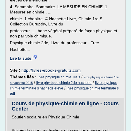
élèves de mémoriser.
4. Sommaire. Sommaire. LA MESURE EN CHIMIE. 1.
Mesurer en chimie . ...
chimie. 1 chapitre. © Hachette Livre, Chimie 1re S
Collection Durupthy, Livre du
professeur. .... bone végétal préparé de façon physique et
non par voie chimique.
Physique chimie 2de, Livre du professeur - Free
Hachette...
Lire la suite
Site :
http://livres-ebooks-gratuits.com
Thèmes liés :
/
livre physique chimie 1re s
livre physique chimie 1re
/
/
livre physique chimie 2de hachette
livre physique
s hachette 2015
/
chimie terminale s hachette eleve
livre physique chimie terminale s
pdf
Cours de physique-chimie en ligne - Cours
Center
Soutien scolaire en Physique Chimie
Besoin de cours particuliers en sciences physique et