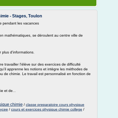
himie - Stages, Toulon
mie pendant les vacances
n mathématiques, se déroulent au centre ville de
r plus d'informations.
 travailler l'élève sur des exercices de difficulté
qu'il apprenne les notions et intègre les méthodes de
 de chimie. Le travail est personnalisé en fonction de
e et de...
ysique chimie
/
classe preparatoire cours physique
lycee
/
cours et exercices physique chimie college
/