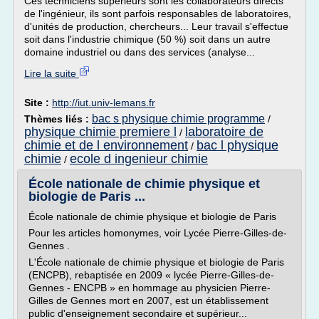
Ces techniciens supérieurs sont les collaborateurs directs
de l'ingénieur, ils sont parfois responsables de laboratoires,
d'unités de production, chercheurs... Leur travail s'effectue
soit dans l'industrie chimique (50 %) soit dans un autre
domaine industriel ou dans des services (analyse...
Lire la suite
Site :
http://iut.univ-lemans.fr
bac s physique chimie programme
Thèmes liés :
/
physique chimie premiere l
laboratoire de
/
chimie et de l environnement
bac l physique
/
chimie
ecole d ingenieur chimie
/
École nationale de chimie physique et
biologie de Paris ...
École nationale de chimie physique et biologie de Paris
Pour les articles homonymes, voir Lycée Pierre-Gilles-de-
Gennes .
L'École nationale de chimie physique et biologie de Paris
(ENCPB), rebaptisée en 2009 « lycée Pierre-Gilles-de-
Gennes - ENCPB » en hommage au physicien Pierre-
Gilles de Gennes mort en 2007, est un établissement
public d'enseignement secondaire et supérieur...