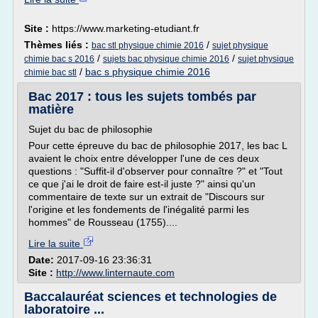
Site :
https://www.marketing-etudiant.fr
Thèmes liés :
/
bac stl physique chimie 2016
sujet physique
/
/
chimie bac s 2016
sujets bac physique chimie 2016
sujet physique
/
bac s physique chimie 2016
chimie bac stl
Bac 2017 : tous les sujets tombés par
matière
Sujet du bac de philosophie
Pour cette épreuve du bac de philosophie 2017, les bac L
avaient le choix entre développer l'une de ces deux
questions : "Suffit-il d'observer pour connaître ?" et "Tout
ce que j'ai le droit de faire est-il juste ?" ainsi qu'un
commentaire de texte sur un extrait de "Discours sur
l'origine et les fondements de l'inégalité parmi les
hommes" de Rousseau (1755)....
Lire la suite
Date:
2017-09-16 23:36:31
Site :
http://www.linternaute.com
Baccalauréat sciences et technologies de
laboratoire ...