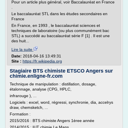
Pour un article plus général, voir Baccalauréat en France
.
Le baccalauréat STL dans les études secondaires en
France
En France, en 1993 , le baccalauréat sciences et
techniques de laboratoire (ou plus communément bac
STL) a succédé au baccalauréat série F [1] . Il est une
des huit...
Lire la suite
Date:
2018-04-16 13:49:31
Site :
https://fr.wikipedia.org
Stagiaire BTS chimiste ETSCO Angers sur
chimie.enligne-fr.com
Technique de manipulation : distillation, dosage,
étalonnage, analyse (CPG, HPLC,
infrarouge ), ...
Logiciels : excel, word, régressi, synchronie, dia, accelrys
draw, chemsketch, ...
Formation :
2015/2016 : BTS chimiste Angers 1èree année
2014/2015 : IUT chimie Le Mans