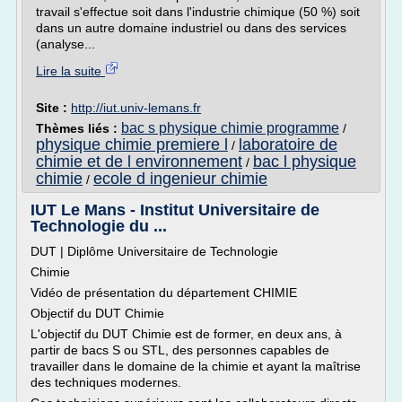
travail s'effectue soit dans l'industrie chimique (50 %) soit
dans un autre domaine industriel ou dans des services
(analyse...
Lire la suite
Site :
http://iut.univ-lemans.fr
bac s physique chimie programme
Thèmes liés :
/
physique chimie premiere l
laboratoire de
/
chimie et de l environnement
bac l physique
/
chimie
ecole d ingenieur chimie
/
IUT Le Mans - Institut Universitaire de
Technologie du ...
DUT | Diplôme Universitaire de Technologie
Chimie
Vidéo de présentation du département CHIMIE
Objectif du DUT Chimie
L'objectif du DUT Chimie est de former, en deux ans, à
partir de bacs S ou STL, des personnes capables de
travailler dans le domaine de la chimie et ayant la maîtrise
des techniques modernes.