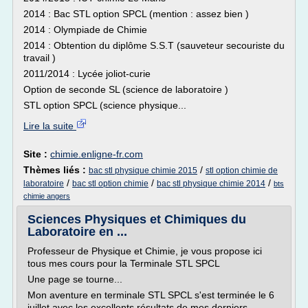
2014 : Bac STL option SPCL (mention : assez bien )
2014 : Olympiade de Chimie
2014 : Obtention du diplôme S.S.T (sauveteur secouriste du
travail )
2011/2014 : Lycée joliot-curie
Option de seconde SL (science de laboratoire )
STL option SPCL (science physique...
Lire la suite
Site :
chimie.enligne-fr.com
Thèmes liés :
/
bac stl physique chimie 2015
stl option chimie de
/
/
/
laboratoire
bac stl option chimie
bac stl physique chimie 2014
bts
chimie angers
Sciences Physiques et Chimiques du
Laboratoire en ...
Professeur de Physique et Chimie, je vous propose ici
tous mes cours pour la Terminale STL SPCL
Une page se tourne...
Mon aventure en terminale STL SPCL s'est terminée le 6
juillet avec les excellents résultats de mes derniers