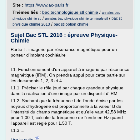
Site :
https://www.ac-paris.fr
Thèmes liés :
bac technologique stl chimie
/
annales bac
/
/
bac stl
physique chimie stl
annales bac physique chimie terminale stl
/
physique chimie 2013
bac stl option chimie
Sujet Bac STL 2016 : épreuve Physique-
Chimie
Partie I : imagerie par résonance magnétique pour un
porteur d'implant cochléaire
I.1. Fonctionnement d'un appareil à imagerie par résonance
magnétique (IRM). On prendra appui pour cette partie sur
les documents 1, 2, 3 et 4.
I.1.1. Préciser le rôle joué par chaque grandeur physique
dans la réalisation d'une image par un dispositif d'IRM.
I.1.2. Sachant que la fréquence f de l'onde émise par les
noyaux d'hydrogène est proportionnelle à la valeur B de
l'intensité du champ magnétique et qu'elle vaut 42,58 MHz
pour 1,00 T, calculer la fréquence de l'onde en Hz quand
l'appareil est réglé pour 1,50 T.
I.1.3....
Lire la suite