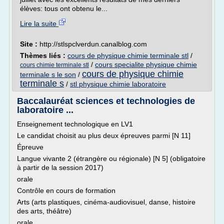
élèves: tous ont obtenu le...
Lire la suite
Site :
http://stlspclverdun.canalblog.com
Thèmes liés :
cours de physique chimie terminale stl
/
/
cours specialite physique chimie
cours chimie terminale stl
cours de physique chimie
terminale s le son
/
terminale s
/
stl physique chimie laboratoire
Baccalauréat sciences et technologies de
laboratoire ...
Enseignement technologique en LV1
Le candidat choisit au plus deux épreuves parmi [N 11]
Épreuve
Langue vivante 2 (étrangère ou régionale) [N 5] (obligatoire
à partir de la session 2017)
orale
Contrôle en cours de formation
Arts (arts plastiques, cinéma-audiovisuel, danse, histoire
des arts, théâtre)
orale