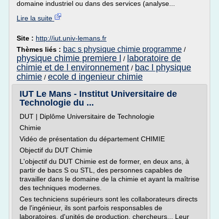
domaine industriel ou dans des services (analyse...
Lire la suite
Site :
http://iut.univ-lemans.fr
bac s physique chimie programme
Thèmes liés :
/
physique chimie premiere l
laboratoire de
/
chimie et de l environnement
bac l physique
/
chimie
ecole d ingenieur chimie
/
IUT Le Mans - Institut Universitaire de
Technologie du ...
DUT | Diplôme Universitaire de Technologie
Chimie
Vidéo de présentation du département CHIMIE
Objectif du DUT Chimie
L'objectif du DUT Chimie est de former, en deux ans, à
partir de bacs S ou STL, des personnes capables de
travailler dans le domaine de la chimie et ayant la maîtrise
des techniques modernes.
Ces techniciens supérieurs sont les collaborateurs directs
de l'ingénieur, ils sont parfois responsables de
laboratoires, d'unités de production, chercheurs... Leur