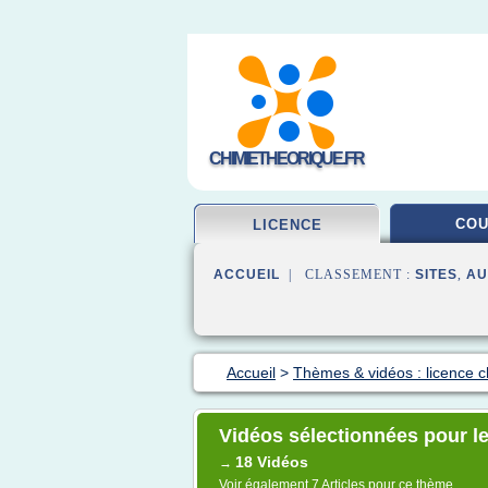
CHIMIETHEORIQUE.FR
CO
LICENCE
ACCUEIL
| CLASSEMENT :
SITES
,
AU
Accueil
>
Thèmes & vidéos : licence c
Vidéos sélectionnées pour l
18 Vidéos
→
Voir également
7 Articles
pour ce thème