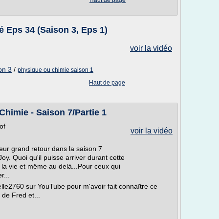
Haut de page
 Eps 34 (Saison 3, Eps 1)
voir la vidéo
on 3
/
physique ou chimie saison 1
Haut de page
Chimie - Saison 7/Partie 1
of
voir la vidéo
eur grand retour dans la saison 7
oy. Quoi qu'il puisse arriver durant cette
 la vie et même au delà...Pour ceux qui
r...
lle2760 sur YouTube pour m'avoir fait connaître ce
de Fred et...