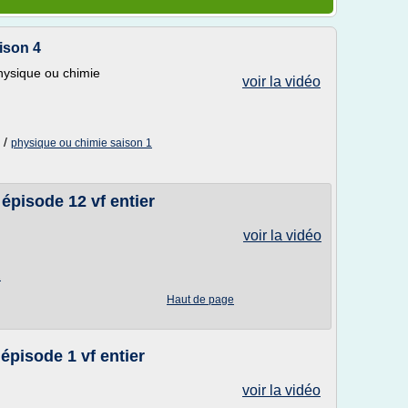
ison 4
physique ou chimie
voir la vidéo
/
physique ou chimie saison 1
épisode 12 vf entier
voir la vidéo
1
Haut de page
épisode 1 vf entier
voir la vidéo