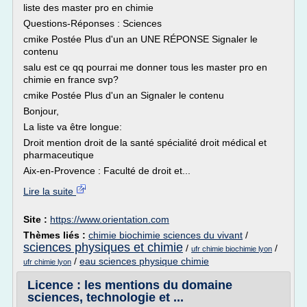
liste des master pro en chimie
Questions-Réponses : Sciences
cmike Postée Plus d'un an UNE RÉPONSE Signaler le
contenu
salu est ce qq pourrai me donner tous les master pro en
chimie en france svp?
cmike Postée Plus d'un an Signaler le contenu
Bonjour,
La liste va être longue:
Droit mention droit de la santé spécialité droit médical et
pharmaceutique
Aix-en-Provence : Faculté de droit et...
Lire la suite
Site :
https://www.orientation.com
Thèmes liés :
chimie biochimie sciences du vivant
/
sciences physiques et chimie
/
/
ufr chimie biochimie lyon
/
eau sciences physique chimie
ufr chimie lyon
Licence : les mentions du domaine
sciences, technologie et ...