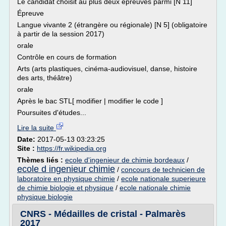
Le candidat choisit au plus deux épreuves parmi [N 11]
Épreuve
Langue vivante 2 (étrangère ou régionale) [N 5] (obligatoire
à partir de la session 2017)
orale
Contrôle en cours de formation
Arts (arts plastiques, cinéma-audiovisuel, danse, histoire
des arts, théâtre)
orale
Après le bac STL[ modifier | modifier le code ]
Poursuites d'études...
Lire la suite
Date:
2017-05-13 03:23:25
Site :
https://fr.wikipedia.org
Thèmes liés :
ecole d'ingenieur de chimie bordeaux
/
ecole d ingenieur chimie
/
concours de technicien de
laboratoire en physique chimie
/
ecole nationale superieure
de chimie biologie et physique
/
ecole nationale chimie
physique biologie
CNRS - Médailles de cristal - Palmarès
2017