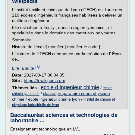
Wikipédia
L'Institut textile et chimique de Lyon (ITECH) est l'une des
210 écoles d'ingénieurs françaises habilitées à délivrer un
diplôme d'ingénieur .
Elle est située à Écully , dans la région lyonnaise , et
spécialisée dans le domaine des matériaux polymères .
Sommaire
Histoire de l'école[ modifier | modifier le code ]
L'histoire de l'ITECH commence par la création de l' École
de...
Lire la suite
Date:
2017-09-17 06:04:35
Site :
https://fr.wikipedia.org
ecole d ingenieur chimie
Thèmes liés :
/
ecole
/
classe preparatoire cours physique
chimie lyon itech
chimie
/
ecole ingenieur chimie lyon
/
institut de chimie et
physique industrielle de lyon
Baccalauréat sciences et technologies de
laboratoire ...
Enseignement technologique en LV1