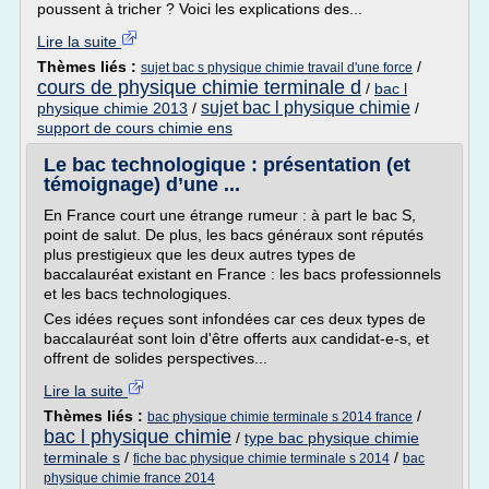
poussent à tricher ? Voici les explications des...
Lire la suite
Thèmes liés :
/
sujet bac s physique chimie travail d'une force
cours de physique chimie terminale d
/
bac l
sujet bac l physique chimie
physique chimie 2013
/
/
support de cours chimie ens
Le bac technologique : présentation (et
témoignage) d’une ...
En France court une étrange rumeur : à part le bac S,
point de salut. De plus, les bacs généraux sont réputés
plus prestigieux que les deux autres types de
baccalauréat existant en France : les bacs professionnels
et les bacs technologiques.
Ces idées reçues sont infondées car ces deux types de
baccalauréat sont loin d'être offerts aux candidat-e-s, et
offrent de solides perspectives...
Lire la suite
Thèmes liés :
/
bac physique chimie terminale s 2014 france
bac l physique chimie
/
type bac physique chimie
terminale s
/
/
fiche bac physique chimie terminale s 2014
bac
physique chimie france 2014